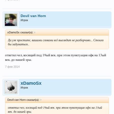
Devil van Horn
Игрок
xDamoSx сказал(а):
↑
Да уж простите, вашими словами всё выглядит не разборчиво... Стоило
бы задуматься..
ответил чел, косящий под 19ый век. при этом пунктуация офк на 13ый
век. до нашей эры.
7 фев 2014
xDamoSx
Игрок
Devil van Horn сказал(а):
↑
ответил чел, косящий под 19ый век. при этом пунктуация офк на 13ый
век. до нашей эры.