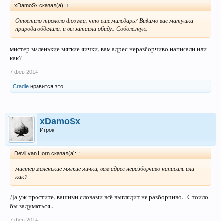
xDamoSx сказал(а):
↑
Ответило трололо форума, что еще милсдарь? Видимо вас матушка
природа обделила, и вы затаили обиду.. Соболезную.
мистер маленькие мягкие яички, вам адрес неразборчиво написали или
как?
7 фев 2014
Cradle
нравится это.
xDamoSx
Игрок
Devil van Horn сказал(а):
↑
мистер маленькие мягкие яички, вам адрес неразборчиво написали или
как?
Да уж простите, вашими словами всё выглядит не разборчиво... Стоило
бы задуматься..
7 фев 2014