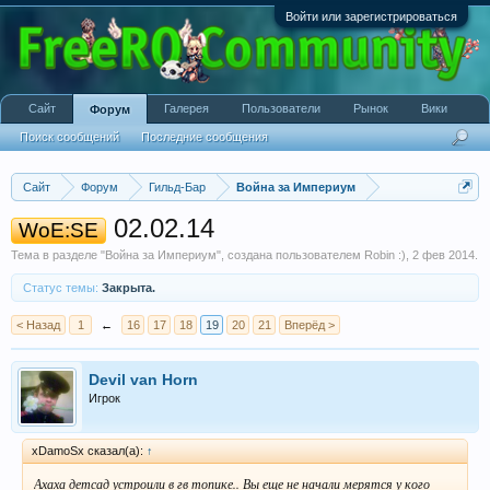
Войти или зарегистрироваться
Сайт
Галерея
Пользователи
Рынок
Вики
Форум
Поиск сообщений
Последние сообщения
Сайт
Форум
Гильд-Бар
Война за Империум
02.02.14
WoE:SE
Тема в разделе "
Война за Империум
", создана пользователем
Robin :)
,
2 фев 2014
.
Статус темы:
Закрыта.
< Назад
1
←
16
17
18
19
20
21
Вперёд >
Devil van Horn
Игрок
xDamoSx сказал(а):
↑
Ахаха детсад устроили в гв топике.. Вы еще не начали мерятся у кого