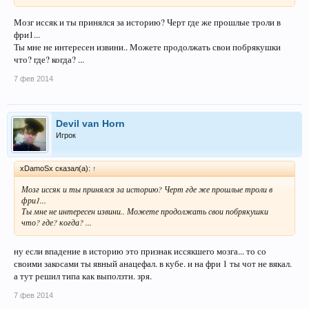
Мозг иссяк и ты принялся за историю? Черт где же прошлые троли в
фри1...
Ты мне не интересен извини.. Можете продолжать свои побрякушки
что? где? когда? ...
7 фев 2014
Devil van Horn
Игрок
xDamoSx сказал(а):
↑
Мозг иссяк и ты принялся за историю? Черт где же прошлые троли в
фри1...
Ты мне не интересен извини.. Можете продолжать свои побрякушки
что? где? когда? ...
ну если впадение в историю это признак иссякшего мозга... то со
своими закосами ты явный анацефал. в кубе. и на фри 1 ты чот не вякал.
а тут решил типа как выползти. зря.
7 фев 2014