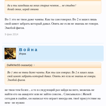
да и ты заходишь на моих старых чемпов.... не стыдно?
делай своих, играй своими
Во 1 это не твои даже чампы. Как ты сам говорил. Во 2 я зашел лишь
свой шмот забрать который давал. Опять же если не знаешь не говори.
Эмобой фигов.
9 фев 2014
В о й н а
Игрок
DaRkNeSS сказал(а):
↑
Во 1 это не твои даже чампы. Как ты сам говорил. Во 2 я зашел лишь
свой шмот забрать который давал. Опять же если не знаешь не говори.
Эмобой фигов.
не твои тем более... а то в следующий раз зайдя на него, можешь не
найти его на аккаунте или не зайти совсем... Списывался с Женей
сегодня в скайпе, он написал что играет иногда им. твоё присутствие на
нем - не нужно