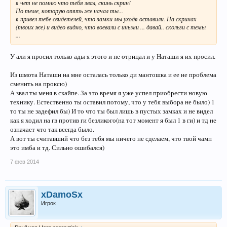
я чет не помню что тебя звал, скинь скрин!
По теме, которую опять же начал ты...
я привел тебе свидетелей, что замки мы уходя оставили. На скринах
(твоих же) и видео видно, что воевали с иными ... давай.. скользи с темы
...
У али я просил только ады я этого и не отрицал и у Наташи я их просил.
Из шмота Наташи на мне осталась только ди мантошка и ее не проблема
сменить на проксю)
А звал ты меня в скайпе. За это время я уже успел приобрести новую
технику. Естественно ты оставил потому, что у тебя выбора не было) 1
то ты не задефил бы) И то что ты был лишь в пустых замках и не видел
как я ходил на гв против ги безликого(на тот момент я был 1 в ги) и тд не
означает что так всегда было.
А вот ты считавший что без тебя мы ничего не сделаем, что твой чамп
это имба и тд. Сильно ошибался)
7 фев 2014
xDamoSx
Игрок