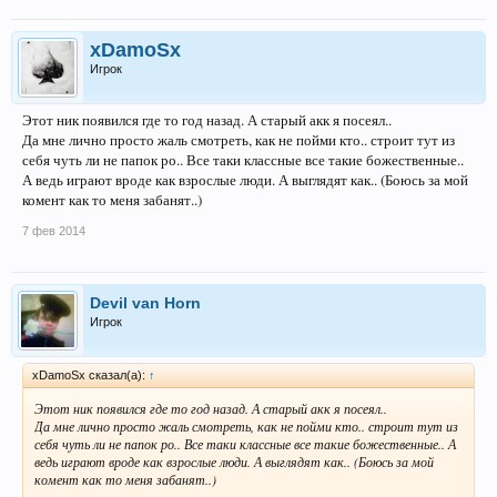
xDamoSx
Игрок
Этот ник появился где то год назад. А старый акк я посеял..
Да мне лично просто жаль смотреть, как не пойми кто.. строит тут из
себя чуть ли не папок ро.. Все таки классные все такие божественные..
А ведь играют вроде как взрослые люди. А выглядят как.. (Боюсь за мой
комент как то меня забанят..)
7 фев 2014
Devil van Horn
Игрок
xDamoSx сказал(а):
↑
Этот ник появился где то год назад. А старый акк я посеял..
Да мне лично просто жаль смотреть, как не пойми кто.. строит тут из
себя чуть ли не папок ро.. Все таки классные все такие божественные.. А
ведь играют вроде как взрослые люди. А выглядят как.. (Боюсь за мой
комент как то меня забанят..)