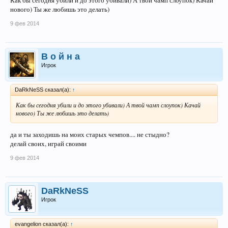
нового) Ты же любишь это делать)
9 фев 2014
В о й н а
Игрок
DaRkNeSS сказал(а):
↑
Как бы сегодня убили и до этого убивали) А твой чамп слоупок) Качай
нового) Ты же любишь это делать)
да и ты заходишь на моих старых чемпов.... не стыдно?
делай своих, играй своими
9 фев 2014
DaRkNeSS
Игрок
evangelion сказал(а):
↑