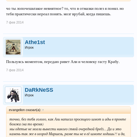
чо ты лопочешьтакое невнятное? то, что в отмазки полез я понял. но
тебя практически нереал понять. мозг врубай, когда пишешь.
7 фев 2014
Athe1st
Игрок
Пользуясь моментом, передаю ривет Али и человеку гасту Крабу.
7 фев 2014
DaRkNeSS
Игрок
evangelion сказал(а):
↑
точно, без тебя голого, как Али написал просящего шмот и ады в пронте
бомжа (на то время)
мы одетые не могли вынести никого (твой очередной бред)... Да и это
камень так же в огород Маршель, разве ты не в её шмоте ходишь?! и да,