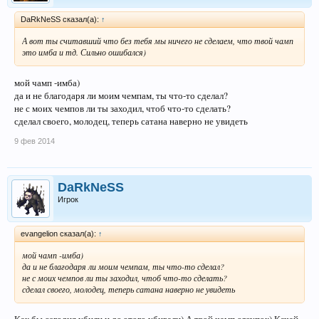
DaRkNeSS сказал(а):
↑
А вот ты считавший что без тебя мы ничего не сделаем, что твой чамп
это имба и тд. Сильно ошибался)
мой чамп -имба)
да и не благодаря ли моим чемпам, ты что-то сделал?
не с моих чемпов ли ты заходил, чтоб что-то сделать?
сделал своего, молодец, теперь сатана наверно не увидеть
9 фев 2014
DaRkNeSS
Игрок
evangelion сказал(а):
↑
мой чамп -имба)
да и не благодаря ли моим чемпам, ты что-то сделал?
не с моих чемпов ли ты заходил, чтоб что-то сделать?
сделал своего, молодец, теперь сатана наверно не увидеть
Как бы сегодня убили и до этого убивали) А твой чамп слоупок) Качай