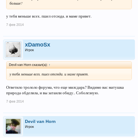
больше?
у тебя меньше всех. пшел отсюда. и маме привет.
7 фев 2014
xDamoSx
Игрок
Devil van Horn сказал(а):
↑
у тебя меньше всех. пшел отсюда. и маме привет.
Ответило трололо форума, что еще милсдарь? Видимо вас матушка
природа обделила, и вы затаили обиду.. Соболезную.
7 фев 2014
Devil van Horn
Игрок