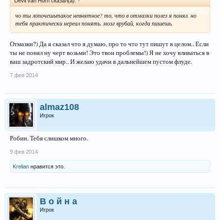
Devil van Horn сказал(а):
↑
чо ты лопочешьтакое невнятное? то, что в отмазки полез я понял. но
тебя практически нереал понять. мозг врубай, когда пишешь.
Отмазки?) Да я сказал что я думаю, про то что тут пишут в целом.. Если
ты не понял ну черт возьми! Это твои проблемы!) Я не хочу вливаться в
ваш задротский мир.. И желаю удачи в дальнейшем пустом флуде.
7 фев 2014
almaz108
Игрок
Робин. Тебя слишком много.
9 фев 2014
Krelian
нравится это.
В о й н а
Игрок