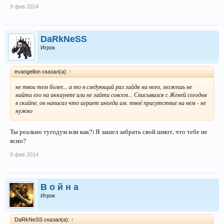
9 фев 2014
DaRkNeSS
Игрок
evangelion сказал(а):
↑
не твои тем более... а то в следующий раз зайдя на него, можешь не
найти его на аккаунте или не зайти совсем... Списывался с Женей сегодня
в скайпе, он написал что играет иногда им. твоё присутствие на нем - не
нужно
Ты реально тугодум или как?) Я зашел забрать свой шмот, что тебе не
ясно?
9 фев 2014
В о й н а
Игрок
DaRkNeSS сказал(а):
↑