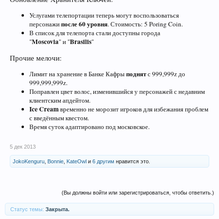
Услугами телепортации теперь могут воспользоваться
после 60 уровня
персонажи
. Стоимость: 5 Poring Coin.
В список для телепорта стали доступны города
Moscovia
Brasilis
"
" и "
"
Прочие мелочи:
поднят
Лимит на хранение в Банке Кафры
с 999,999z до
999,999,999z.
Поправлен цвет волос, изменившийся у персонажей с недавним
клиентским апдейтом.
Ice Cream
временно не морозит игроков для избежания проблем
с введённым квестом.
Время суток адаптировано под московское.
5 дек 2013
JokoKenguru
,
Bonnie
,
KateOwl
и
6 другим
нравится это.
(Вы должны войти или зарегистрироваться, чтобы ответить.)
Статус темы:
Закрыта.