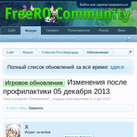
Войти или зарегистрироваться
Сайт
Галерея
Пользователи
Рынок
Вики
Форум
Поиск сообщений
Последние сообщения
Сайт
Форум
События Рун-Мидгарда
Обновления
Полный список обновлений за всё время:
здеся
Изменения после
Игровое обновление
профилактики 05 декабря 2013
Тема в разделе "
Обновления
", создана пользователем
X
,
5 дек 2013
.
Статус темы:
Закрыта.
X
Играет за мобов