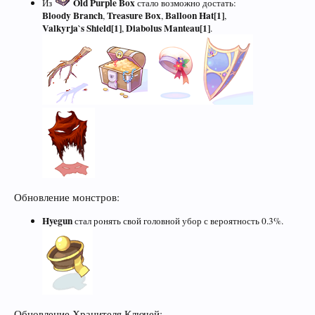
Old Purple Box
Из
стало возможно достать:
Bloody Branch
Treasure Box
Balloon Hat[1]
,
,
,
Valkyrja`s Shield[1]
Diabolus Manteau[1]
,
.
Обновление монстров:
Hyegun
стал ронять свой головной убор с вероятность 0.3%.
Обновление Хранителя Ключей: