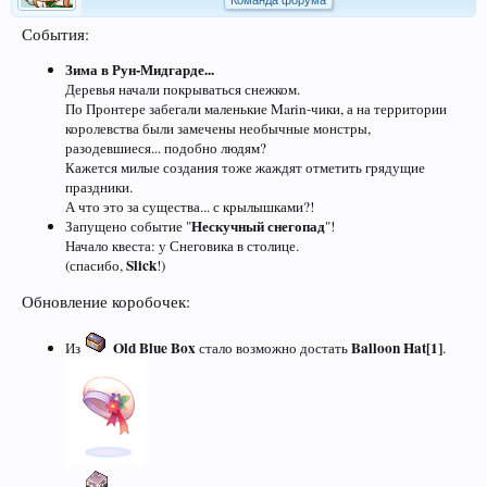
Команда форума
События:
Зима в Рун-Мидгарде...
Деревья начали покрываться снежком.
По Пронтере забегали маленькие Marin-чики, а на территории
королевства были замечены необычные монстры,
разодевшиеся... подобно людям?
Кажется милые создания тоже жаждят отметить грядущие
праздники.
А что это за существа... с крылышками?!
Нескучный снегопад
Запущено событие "
"!
Начало квеста: у Снеговика в столице.
Slick
(спасибо,
!)
Обновление коробочек:
Old Blue Box
Balloon Hat[1]
Из
стало возможно достать
.