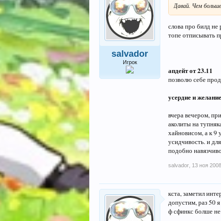
Давай. Чем больше
слова про билд не 
топе отписывать при
salvador
Игрок
апдейт от 23.11
позволю себе прод
усердие и желание
вчера вечером, при
аколиты на тупняк
хайновисом, а к 9
усидчивость. и дл
подобно навязчиво
salvador
,
13 ноя 200
кста, заметил инт
допустим, раз 50 я
ф сфинкс болше не