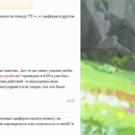
ворился по поводу ТУ =_=; цыферки в другом
 же шмотки... все то же самое унылые мобы,
асстройства*
примерно в 4.00 я уже был
план действий - я переоценил свою
итуалринг)) я не спорю, что это было
#109
 точных цыферок сказать немогу, но
еня опровергнуть или согласиться со мной? я