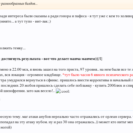
 разнообразных билдов...
ради интереса были сказаны а ради гонора и пафоса - я тут уже с кем то холи
нято... а тут тупо - инт-лак ;)
олжить темку...
 достигнуть результата - вот что делает манча манчем))
[/I]
мено в 22.00 мск, я вновь зашел на того приста, 97 уровня.. на нем были все те
ах, вся локация - огромное кладбище.
*тут было часов 6 явного психического р
 утра умудрился вернуться в сфинкс. пришлось внести коррективы в начальный 
я последних 20 жобов пришлось сделать себе поблажку - купить 200блюх и спир
й шизофрении. зато как весело!..
8
ересную тему. маг атаки анубов нереально часто отражались от орлеан сервера.
 попадал на эту атаку нубом. ну и раз 30 она отражалась..)) может кто нитьт м
 ногой)