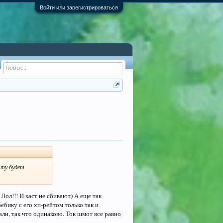
Войти или зарегистрироваться
 ту будет
Лол!!! И каст не сбивают) А еще так
ебику с его хп-рейтом только так и
ли, так что одинаково. Ток шмот все равно