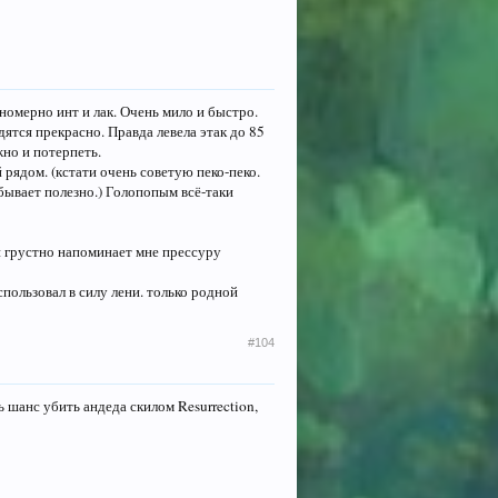
номерно инт и лак. Очень мило и быстро.
дятся прекрасно. Правда левела этак до 85
жно и потерпеть.
 рядом. (кстати очень советую пеко-пеко.
бывает полезно.) Голопопым всё-таки
и грустно напоминает мне прессуру
спользовал в силу лени. только родной
#104
 шанс убить андеда скилом Resurrection,