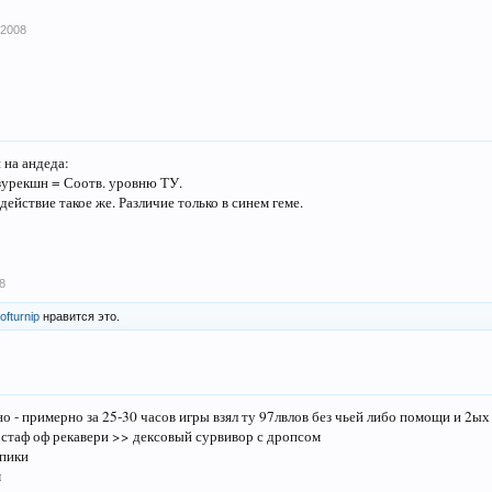
 2008
 на андеда:
зурекшн = Соотв. уровню ТУ.
действие такое же. Различие только в синем геме.
8
ofturnip
нравится это.
но - примерно за 25-30 часов игры взял ту 97лвлов без чьей либо помощи и 2ых
стаф оф рекавери >> дексовый сурвивор с дропсом
спики
м