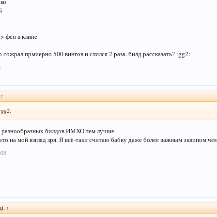
еко
й
> фен в клипе
 сожрал прмиерно 500 вингов и слился 2 раза. билд рассказать? :gg2:
8
:
↑
:gg2:
е разнообразных билдов ИМХО тем лучше.
 это на мой взгляд зря. Я всё-таки считаю бабку даже более важным эквипом чем
008
а):
↑