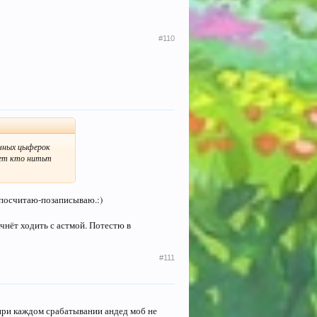
#110
очных цыферок
ожет кто нитьт
, посчитаю-позаписываю.:)
чнёт ходить с астмой. Потестю в
#111
 при каждом срабатывании андед моб не