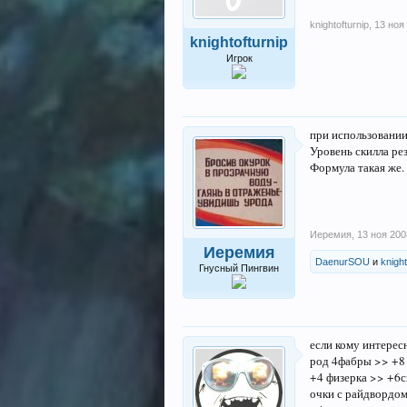
knightofturnip
,
13 ноя
knightofturnip
Игрок
при использовании
Уровень скилла ре
Формула такая же. 
Иеремия
,
13 ноя 200
Иеремия
DaenurSOU
и
knight
Гнусный Пингвин
если кому интерес
род 4фабры >> +8 
+4 физерка >> +6
очки с райдвордо