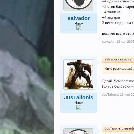
+4 одинка с пекоп
+5 стон бак с таро
+4 валиска
+4 видары
salvador
2 неслот ирринга >
Игрок
помимо всего этого
salvador
,
13 ноя 200
salvador сказал(а)
билд рассказать? 
Давай. Чем больш
Но вот без бабки -
JusTalionis
,
13 ноя 2
JusTalionis
Игрок
JusTalionis сказал(