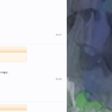
#107
 тару.
#108