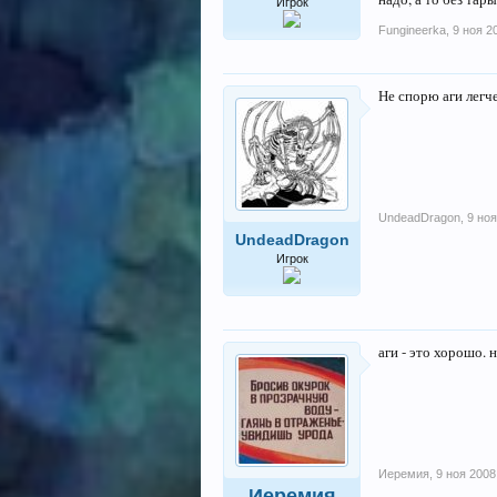
Игрок
Fungineerka
,
9 ноя 2
Не спорю аги легче
UndeadDragon
,
9 ноя
UndeadDragon
Игрок
аги - это хорошо. 
Иеремия
,
9 ноя 2008
Иеремия