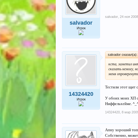
salvador
,
24 ноя 200
salvador
Игрок
salvador сказал(а)
кста, заметил ин
сказать немогу, н
меня опровергнуть
Тестили этот щит 
14324420
У обоих моих ХП с
Игрок
Ниффельхейме. ^_
14324420
,
8 мар 200
Апну хороший топ
Собственно, может