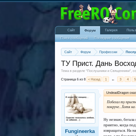
Сайт
Галерея
Польз
Форум
Поиск сообщений
Последние сообщения
Сайт
Форум
Профессии
Послу
ТУ Прист. Дань Восх
Тема в разделе "
Послушники и Священники
", 
Страница 6 из 8
< Назад
1
←
3
4
5
UndeadDragon сказ
Побегал ту присто
покруче...Хотя на 
Ну незнаю, бегала 
приятно, когда по
извращаться. На н
Fungineerka
надо, а то без тар