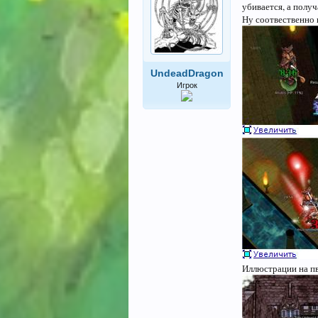
убивается, а получ
Ну соотвественно 
UndeadDragon
Игрок
Иллюстрации на п