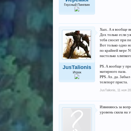
Гнусный Пингвин
Хых. А я вообще в
Дох только если уж
тебя сносит при по
Вот только одно но
по крайней мере 5
настолько хлипког
PS. А вообще у пр
JusTalionis
матирного пала.
Игрок
PPS. Ах. да. Забыл
телепорт приста.
JusTalionis
,
11 ноя 2
Извиняюсь за вопр
уровень скила на э