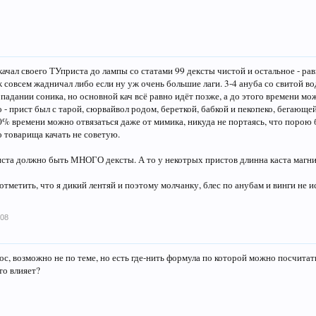
качал своего ТУприста до лампы со статами 99 дексты чистой и остальное - рав
 совсем жадничал либо если ну уж очень большие лаги. 3-4 ануба со свитой во
падании соника, но основной кач всё равно идёт позже, а до этого времени мо
 - прист был с тарой, сюрвайвол родом, береткой, бабкой и пекопеко, бегающей
0% времени можно отвязаться даже от мимика, никуда не портаясь, что порою 
о товарища качать не советую.
иста должно быть МНОГО дексты. А то у некотрых пристов длинна каста магн
 отметить, что я дикий лентяй и поэтому молчанку, блес по анубам и винги не и
008
ос, возможно не по теме, но есть где-нить формула по которой можно посчитать
то влияет?