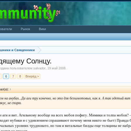
ователи
Рынок
Вики
шники и Священники
одящему Солнцу.
создана пользователем
salvador
,
19 май 2008
.
6
7
8
Вперёд >
ал(а):
↑
м на анубах...Да аги тру конечно, но это для безшмотовых, как я. А так одетый вит
вкус, не спорю.
и аги и вит. Агильному вообще на всех мобов пофигу. Мимики и толпа мобов? - 
дходят нубики и с удивлением спрашивают почему меня никто не бьет) Правда б
ачальных уровнях трудновато, но там и витальные билды еще толщины не набра
ы магия не мисает.