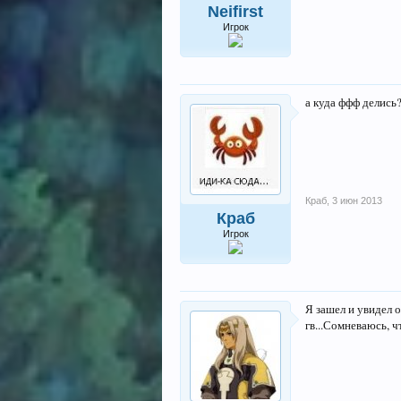
Neifirst
Игрок
а куда ффф делись
Краб
,
3 июн 2013
Краб
Игрок
Я зашел и увидел о
гв...Сомневаюсь, 