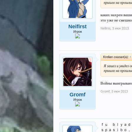
пришло на прошлые
каких нахрен ваши
это уже не смешно
Neifirst
Neifirst
,
3 июн 2013
Игрок
Krelian сказал(а):
↑
Я зашел и увидел о
пришло на прошлые
Войны выигрываютс
Gromf
,
3 июн 2013
Gromf
Игрок
ｆｕ ｂｌｙａｄ
ｓｐａｓｉｂｏ，