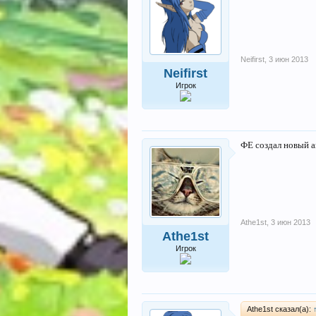
Neifirst
,
3 июн 2013
Neifirst
Игрок
ФЕ создал новый а
Athe1st
,
3 июн 2013
Athe1st
Игрок
Athe1st сказал(а):