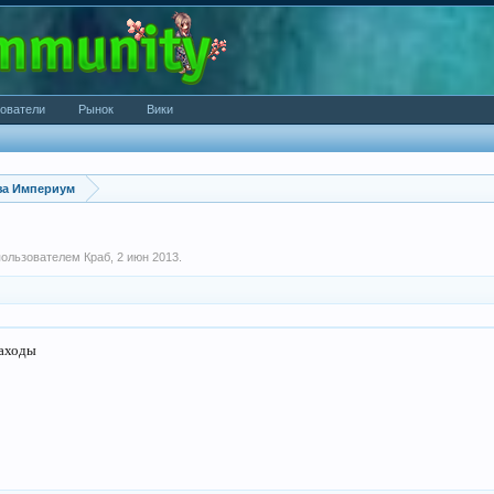
ователи
Рынок
Вики
за Империум
 пользователем
Краб
,
2 июн 2013
.
заходы