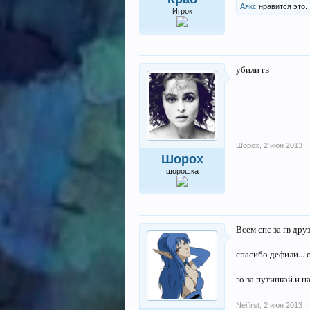
Аякс
нравится это.
Игрок
убили гв
Шорох
,
2 июн 2013
Шорох
шорошка
Всем спс за гв друз
спасибо дефили... с
го за путинкой и н
Neifirst
,
2 июн 2013