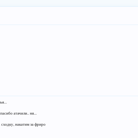
ья...
пасибо атачили.. ня...
а сходку, накатим за фриро