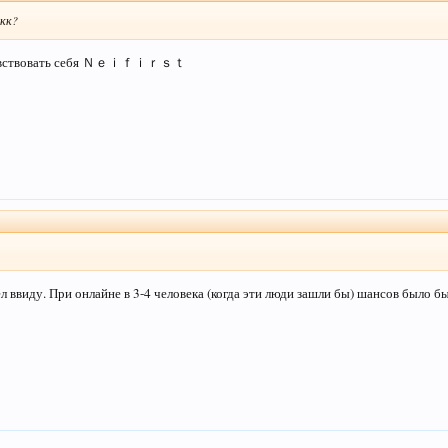
акк?
очувствовать себя Ｎｅｉｆｉｒｓｔ
л ввиду. При онлайне в 3-4 человека (когда эти люди зашли бы) шансов было бы