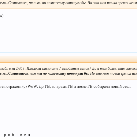
 гв...Сомневаюсь, что мы по количеству потянули бы. Но это моя точка зрения искл
х)
нлайн в ги 1/40+. Имело ли смысл мне 1 заходить в замок? Да и тем более, зная скольк
 гв...
Сомневаюсь, что мы по количеству потянули бы.
Но это моя точка зрения ис
я страхом. (с) WoW. До ГВ, во время ГВ и после ГВ собирали новый стол.
 ｐｏｂｌｅｖａｌ