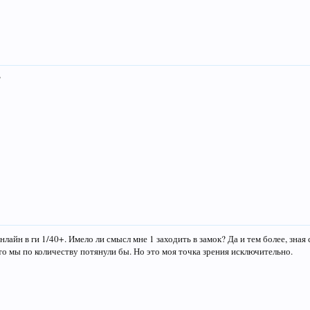
?
нлайн в ги 1/40+. Имело ли смысл мне 1 заходить в замок? Да и тем более, зн
что мы по количеству потянули бы. Но это моя точка зрения исключительно.