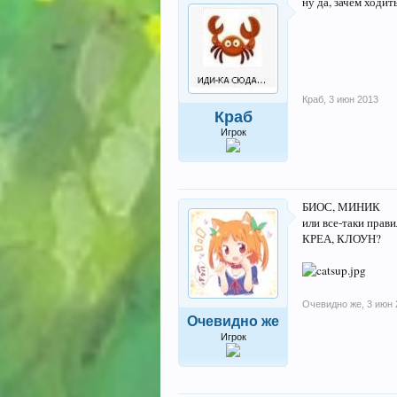
ну да, зачем ходить
Краб
,
3 июн 2013
Краб
Игрок
БИОС, МИНИК
или все-таки прави
КРЕА, КЛОУН?
Очевидно же
,
3 июн 
Очевидно же
Игрок