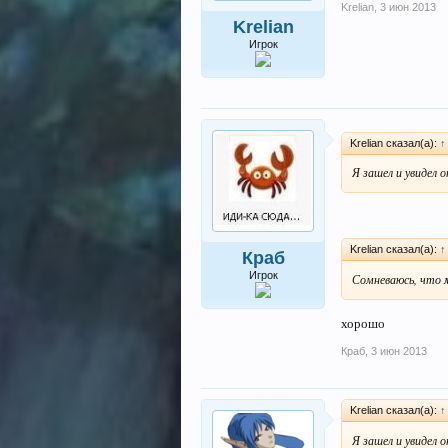
Krelian
,
3 июн 2013
Krelian
Игрок
Krelian сказал(а):
↑
Я зашел и увидел 
Krelian сказал(а):
↑
Краб
Игрок
Сомневаюсь, что
хорошо
Краб
,
3 июн 2013
Krelian сказал(а):
↑
Я зашел и увидел о