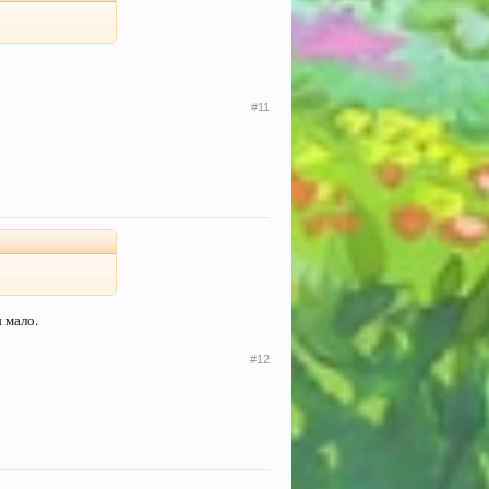
#11
 мало.
#12