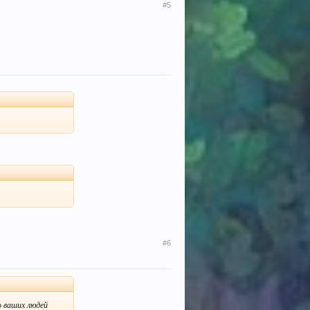
#5
#6
о ваших людей