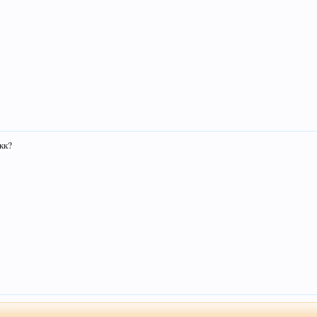
кк?
↑