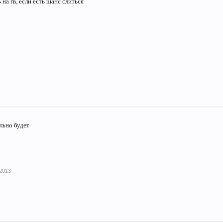
 на гв, если есть шанс слиться
льно будет
2013