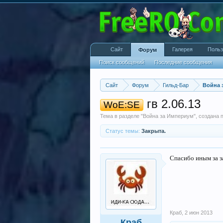
Сайт
Галерея
Польз
Форум
Поиск сообщений
Последние сообщения
Сайт
Форум
Гильд-Бар
Война 
гв 2.06.13
WoE:SE
Тема в разделе "
Война за Империум
", создана
Статус темы:
Закрыта.
Спасибо иным за 
Краб
,
2 июн 2013
Краб