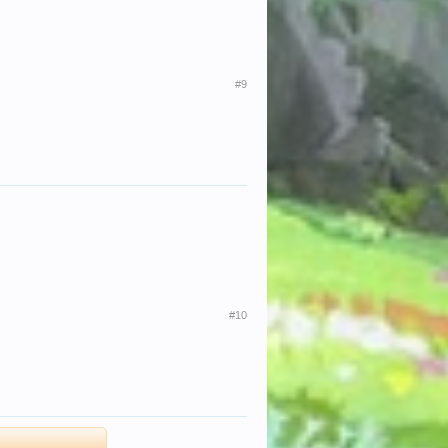
#9
#10