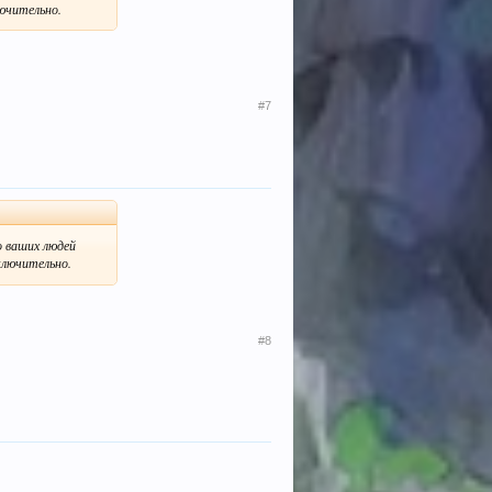
ючительно.
#7
о ваших людей
ключительно.
#8