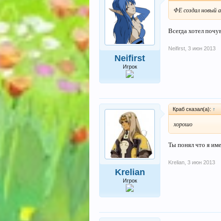
ФЕ создал новый 
Всегда хотел п
Neifirst
,
3 июн 2013
Neifirst
Игрок
Краб сказал(а):
↑
хорошо
Ты понял что я име
Krelian
,
3 июн 2013
Krelian
Игрок