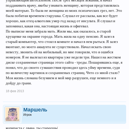
управляющим автосалоном. После трех месяцев лежания, я начал
поддакивать врачу, якобы узнавать женщину, которая представлялась
моей матерью. То была не женщина из моих психических грез, нет. Это
была побитая временем старушка. Слушал ее рассказы, как все будет
хорошо, как отец-алкоголик умер год назад от инсульта. Я слушал и
запоминал, какая она, настоящая жизнь и офигевал.
По выписке меня забрала мать. Жили мы, как оказалось, в старой
хрущевке на окраине города. Мать жила на одну пенсию. Я залез в
старый компьютер, что стоял в комнате и начал в нем рыться. Я залез
вконтакт, но моего аккаунта не существовало. Начал искать свою
невесту, звонить ей на мобильный, но мне говорили, что я ошибся
номером. Я не вылезал из квартиры уже недели три. Нашел на жестком
диске сохранненые страницы этого сайта - треды. Пошарившись еще, я
понял, что до своего сумашествия проводил здесь уйму времени, судя
по количеству картинок и сохранненых страниц. Ччто со мной стало?
Моя жизнь сломана безумием и мой мир разрушен, еще немного и я
дойду до грани.
18 фев 2013
Маршель
Игрок
копипаста с двача. ты стареешь(