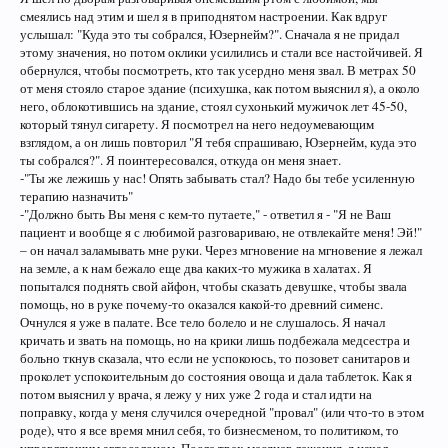
смеялись над этим и шел я в приподнятом настроении. Как вдруг
услышал: "Куда это ты собрался, Юзернейм?". Сначала я не придал
этому значения, но потом оклики усилились и стали все настойчивей. Я
обернулся, чтобы посмотреть, кто так усердно меня звал. В метрах 50
от меня стояло старое здание (психушка, как потом выяснил я), а около
него, облокотившись на здание, стоял сухонький мужичок лет 45-50,
который тянул сигарету. Я посмотрел на него недоумевающим
взглядом, а он лишь повторил "Я тебя спрашиваю, Юзернейм, куда это
ты собрался?". Я поинтересовался, откуда он меня знает.
-"Ты же лежишь у нас! Опять забывать стал? Надо бы тебе усиленную
терапию назначить"
-"Должно быть Вы меня с кем-то путаете," - ответил я - "Я не Ваш
пациент и вообще я с любимой разговариваю, не отвлекайте меня! Эй!"
– он начал заламывать мне руки. Через мгновение на мгновение я лежал
на земле, а к нам бежало еще два каких-то мужика в халатах. Я
попытался поднять свой айфон, чтобы сказать девушке, чтобы звала
помощь, но в руке почему-то оказался какой-то древний сименс.
Очнулся я уже в палате. Все тело болело и не слушалось. Я начал
кричать и звать на помощь, но на крики лишь подбежала медсестра и
больно ткнув сказала, что если не успокоюсь, то позовет санитаров и
проколет успокоительным до состояния овоща и дала таблеток. Как я
потом выяснил у врача, я лежу у них уже 2 года и стал идти на
поправку, когда у меня случился очередной "провал" (или что-то в этом
роде), что я все время мнил себя, то бизнесменом, то политиком, то