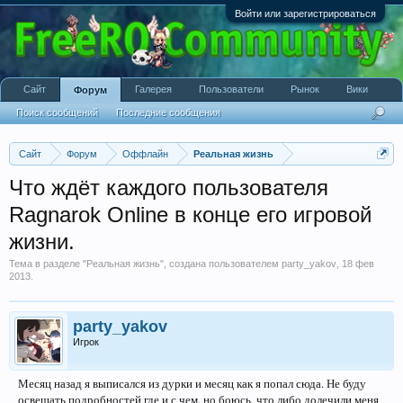
Войти или зарегистрироваться
Сайт
Галерея
Пользователи
Рынок
Вики
Форум
Поиск сообщений
Последние сообщения
Сайт
Форум
Оффлайн
Реальная жизнь
Что ждёт каждого пользователя
Ragnarok Online в конце его игровой
жизни.
Тема в разделе "
Реальная жизнь
", создана пользователем
party_yakov
,
18 фев
2013
.
party_yakov
Игрок
Месяц назад я выписался из дурки и месяц как я попал сюда. Не буду
освещать подробностей где и с чем, но боюсь, что либо долечили меня