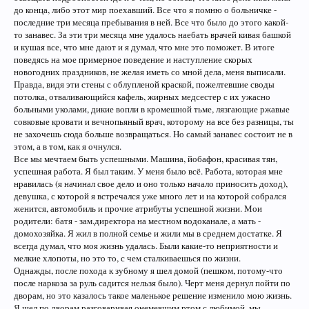
до конца, либо этот мир поехавший. Все что я помню о больничке -
последние три месяца пребывания в ней. Все что было до этого какой-
то занавес. За эти три месяца мне удалось наебать врачей кивая башкой
и кушая все, что мне дают и я думал, что мне это поможет. В итоге
поведясь на мое примерное поведение и наступление скорых
новогодних праздников, не желая иметь со мной дела, меня выписали.
Правда, видя эти стены с облупленой краской, пожелтевшие своды
потолка, отваливающийся кафель, жирных медсестер с их ужасно
больными уколами, дикие вопли в кромешной тьме, лязгающие ржавые
совковые кровати и вечнопьяный врач, которому на все без разницы, ты
не захочешь сюда больше возвращаться. Но самый занавес состоит не в
этом, а в том, как я очнулся.
Все мы мечтаем быть успешными. Машина, йобафон, красивая тян,
успешная работа. Я был таким. У меня было всё. Работа, которая мне
нравилась (я начинал свое дело и оно только начало приносить доход),
девушка, с которой я встречался уже много лет и на которой собрался
женится, автомобиль и прочие атрибуты успешной жизни. Мои
родители: батя - зам.директора на местном водоканале, а мать -
домохозяйка. Я жил в полной семье и жили мы в среднем достатке. Я
всегда думал, что моя жизнь удалась. Были какие-то неприятности и
мелкие хлопоты, но это то, с чем сталкиваешься по жизни.
Однажды, после похода к зубному я шел домой (пешком, потому-что
после наркоза за руль садится нельзя было). Черт меня дернул пойти по
дворам, но это казалось такое маленькое решение изменило мою жизнь.
Я шел по дворам разговаривая онемевшим ртом с любимой, мы