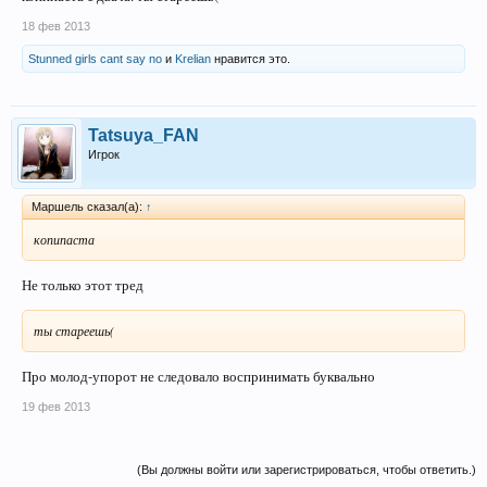
18 фев 2013
Stunned girls cant say no
и
Krelian
нравится это.
Tatsuya_FAN
Игрок
Маршель сказал(а):
↑
копипаста
Не только этот тред
ты стареешь(
Про молод-упорот не следовало воспринимать буквально
19 фев 2013
(Вы должны войти или зарегистрироваться, чтобы ответить.)