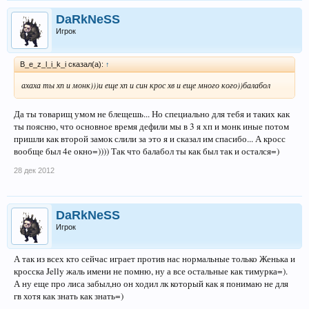
DaRkNeSS
Игрок
B_e_z_l_i_k_i сказал(а):
↑
ахаха ты хп и монк)))и еще хп и син крос хв и еще много кого))балабол
Да ты товарищ умом не блещешь... Но специально для тебя и таких как
ты поясню, что основное время дефили мы в 3 я хп и монк иные потом
пришли как второй замок слили за это я и сказал им спасибо... А кросс
вообще был 4е окно=)))) Так что балабол ты как был так и остался=)
28 дек 2012
DaRkNeSS
Игрок
А так из всех кто сейчас играет против нас нормальные только Женька и
кросска Jelly жаль имени не помню, ну а все остальные как тимурка=).
А ну еще про лиса забыл,но он ходил лк который как я понимаю не для
гв хотя как знать как знать=)