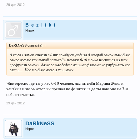
29 дек 2012
B_e_z_l_i_k_i
Игрок
DaRkNeSS сказал(а):
↑
А на гв 1 замок сливали в 0 тк походу ги уходила.А второй замок там было
самое веселье как такой патькой и человек 6-10 точно не считал вы так
профукали замок и даже за час дефа с вашими флагами не умудрились нас
слить..... Нас то было всего я хп и монк
)))интересно где ты у нас 6-10 человек насчитал))я Марина Женя и
хант)ыы и зверь который прешол по фанится..ы да ты наверно на 7-м
небе от счастья.
29 дек 2012
DaRkNeSS
Игрок