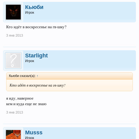
Кьюби
Игрок
Кто идёт в воскресенье на гв-шку?
3 янв 2013
Starlight
Игрок
Кьюби сказал(а):
↑
Кто идёт в воскресенье на гв-шку?
я иду, наверное
кем и куда еще не знаю
3 янв 2013
Musss
Игрок