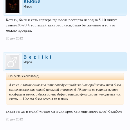
Кьюби
Игрок
Кстать, были и есть сервера где после рестарта народ за 5-10 минут
ставил 50-90% торгашей, как говорится, было бы желание и то что
можно продать.
26 дек 2012
B_e_z_l_i_k_i
Игрок
DaRkNeSS сказал(а):
↑
А на гв 1 замок сливали в 0 тк походу ги уходила.А второй замок там было
самое веселье как такой патькой и человек 6-10 точно не считал вы так
профукали замок и даже за час дефа с вашими флагами не умудрились нас
слить..... Нас то было всего я хп и монк
ахаха ты хп и монк)))и еще хп и син крос хв и еще много кого))балабол
28 дек 2012