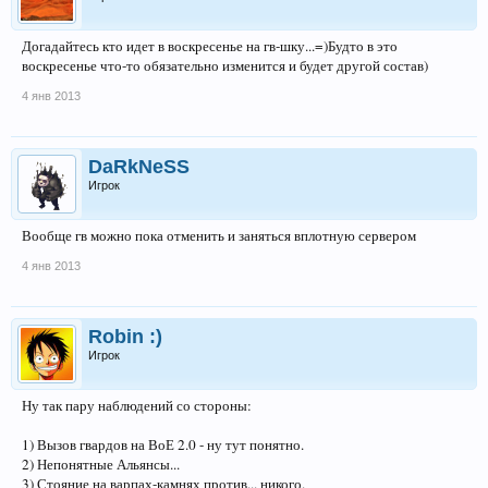
Догадайтесь кто идет в воскресенье на гв-шку...=)Будто в это
воскресенье что-то обязательно изменится и будет другой состав)
4 янв 2013
DaRkNeSS
Игрок
Вообще гв можно пока отменить и заняться вплотную сервером
4 янв 2013
Robin :)
Игрок
Ну так пару наблюдений со стороны:
1) Вызов гвардов на ВоЕ 2.0 - ну тут понятно.
2) Непонятные Альянсы...
3) Стояние на варпах-камнях против... никого.