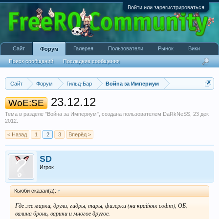
Войти или зарегистрироваться
Сайт
Галерея
Пользователи
Рынок
Вики
Форум
Поиск сообщений
Последние сообщения
Сайт
Форум
Гильд-Бар
Война за Империум
23.12.12
WoE:SE
Тема в разделе "
Война за Империум
", создана пользователем
DaRkNeSS
,
23 дек
2012
.
< Назад
1
2
3
Вперёд >
SD
Игрок
Кьюби сказал(а):
↑
Где же марки, друли, гидры, тары, физерки (на крайняк софт), ОБ,
валина бронь, варики и многое другое.