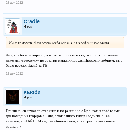
28 дек 2012
Cradle
Игрок
Иные помогали, было весело когда всю ги CFTH зафризило с гаста
Хах, с себя тож поржал, потому что визом вобщем не играли толком,
даже на переодёжку не брал ни марка ни друля. Просрали вобщем, зато
было весело. Пасиб за ГВ.
29 дек 2012
Кьюби
Игрок
Признаю, лк начал по старинке и по решению с Кронгом в своё время
для вождения гвардов в Юно, а так слипер-килер+водилка с 100-
витовой, в КРАЙНЕМ случае убийца импа, а так кросс ждёт своего
времени)