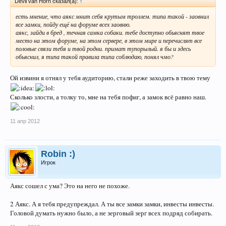
Devil van Horn сказал(а):
↑
есть мнение, что аякс мнит себя крутым троллем. типа такой - заовнил
все замки, пойду ещё на форуме всех заовню.
аякс, зайди в бред , течная самка собаки. тебе доступно обьяснят твое
место на этом форуме, на этом сервере, в этом мире и перечислят все
половые связи тебя и твой родни. примат тупорылый. я бы и здесь
обьяснил, я типа такой правила типа соблюдаю, понял чмо?
Ой извини я отнял у тебя аудиторию, стали реже заходить в твою тему
Сколько злости, а толку то, мне на тебя пофиг, а замок всё равно наш.
11 апр 2012
Robin :)
Игрок
Аякс сошел с ума? Это на него не похоже.
2 Аякс. А я тебя предупреждал. А ты все замки замки, инвесты инвесты.
Головой думать нужно было, а не зерговый зерг всех подряд собирать.