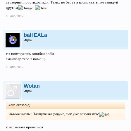
серверная простихоспади. Таких не берут в космонавты, не завидуй
другим
10 апр 2012
baHEALa
Игрок
ты повторяешь ошибки роби
смайлбар тебе в помощь
10 апр 2012
Wotan
Игрок
Аякс сказал(а):
↑
Жалкие клопы! Наступил на форуме, так уже развонялись!
у нарколога проверься