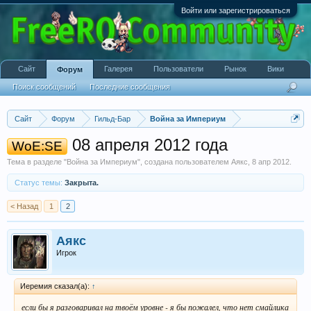
Войти или зарегистрироваться
Сайт
Галерея
Пользователи
Рынок
Вики
Форум
Поиск сообщений
Последние сообщения
Сайт
Форум
Гильд-Бар
Война за Империум
08 апреля 2012 года
WoE:SE
Тема в разделе "
Война за Империум
", создана пользователем
Аякс
,
8 апр 2012
.
Статус темы:
Закрыта.
< Назад
1
2
Аякс
Игрок
Иеремия сказал(а):
↑
если бы я разговаривал на твоём уровне - я бы пожалел, что нет смайлика