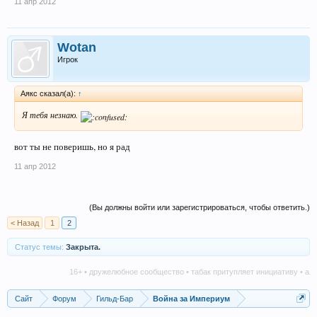
11 апр 2012
Wotan
Игрок
Аякс сказал(а):
↑
Я тебя незнаю.
вот ты не поверишь, но я рад
11 апр 2012
(Вы должны войти или зарегистрироваться, чтобы ответить.)
< Назад
1
2
Статус темы:
Закрыта.
16+ • дружелюбное сообщество • табак притупляет инициативу • алкого
Сайт
Форум
Гильд-Бар
Война за Империум