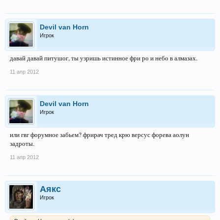
Devil van Horn
Игрок
давай давай питушог, ты узришь истинное фри ро и небо в алмазах.
11 апр 2012
Devil van Horn
Игрок
или гвг форумное забьем? фрирач тред крю версус форева аолун
задроты.
11 апр 2012
Аякс
Игрок