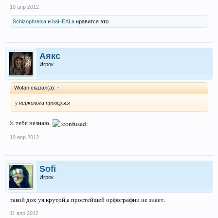
10 апр 2012
Schizophrenia
и
baHEALa
нравится это.
Аякс
Игрок
Wotan сказал(а):
↑
у нарколога проверься
Я тебя незнаю.
10 апр 2012
Sofi
Игрок
такой дох уя крутой,а простейшей орфографии не знает.
11 апр 2012