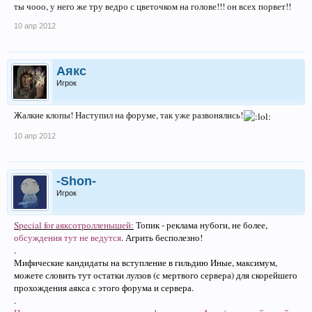
ты чооо, у него же тру ведро с цветочком на голове!!! он всех порвет!!
10 апр 2012
Аякс
Игрок
Жалкие клопы! Наступил на форуме, так уже развонялись!
10 апр 2012
-Shon-
Игрок
Special for аяксотролленышей:
Топик - реклама нубоги, не более,
обсуждения тут не ведутся
. Агрить бесполезно!
.
Мифические кандидаты на вступление в гильдию Иные, максимум,
можете словить тут остатки лулзов (с мертвого сервера) для скорейшего
прохождения аякса с этого форума и сервера.
.