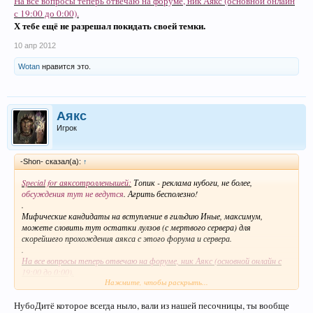
На все вопросы теперь отвечаю на форуме, ник Аякс (основной онлайн
с 19:00 до 0:00).
Х тебе ещё не разрешал покидать своей темки.
10 апр 2012
Wotan
нравится это.
Аякс
Игрок
-Shon- сказал(а):
↑
Special for аяксотролленышей:
Топик - реклама нубоги, не более,
обсуждения тут не ведутся
. Агрить бесполезно!
.
Мифические кандидаты на вступление в гильдию Иные, максимум,
можете словить тут остатки лулзов (с мертвого сервера) для
скорейшего прохождения аякса с этого форума и сервера.
.
На все вопросы теперь отвечаю на форуме, ник Аякс (основной онлайн с
19:00 до 0:00).
Нажмите, чтобы раскрыть...
Х тебе ещё не разрешал покидать своей темки.
НубоДитё которое всегда ныло, вали из нашей песочницы, ты вообще