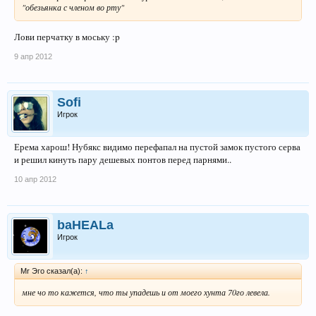
"обезьянка с членом во рту"
Лови перчатку в моську :p
9 апр 2012
Sofi
Игрок
Ерема харош! Нубякс видимо перефапал на пустой замок пустого серва
и решил кинуть пару дешевых понтов перед парнями..
10 апр 2012
baHEALa
Игрок
Mr Эго сказал(а):
↑
мне чо то кажется, что ты упадешь и от моего хунта 70го левела.