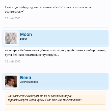
Сам когда-нибудь думаю cделать себе бэби сага, авто-кастера
разумеется =]
22 май 2008
Moon
Игрок
на мотре с бебиков меня убивал токо один ущербо монк в умбер шмоте,
тут я бебиков покамись не чувствую....
22 май 2008
Беня
Заблокирован
.(60+аги,если с виспером то на гв хаватает поуши,
гордость берёт когда кросы с едп мис мис мис сониками).