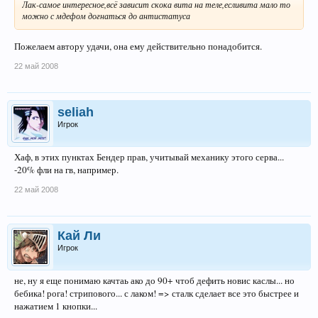
Лак-самое интересное,всё зависит скока вита на теле,есливита мало то
можно с мдефом догнаться до антистатуса
Пожелаем автору удачи, она ему действительно понадобится.
22 май 2008
seliah
Игрок
Хаф, в этих пунктах Бендер прав, учитывай механику этого серва...
-20% фли на гв, например.
22 май 2008
Кай Ли
Игрок
не, ну я еще понимаю качтаь ако до 90+ чтоб дефить новис каслы... но
бебика! рога! стрипового... с лаком! => сталк сделает все это быстрее и
нажатием 1 кнопки...