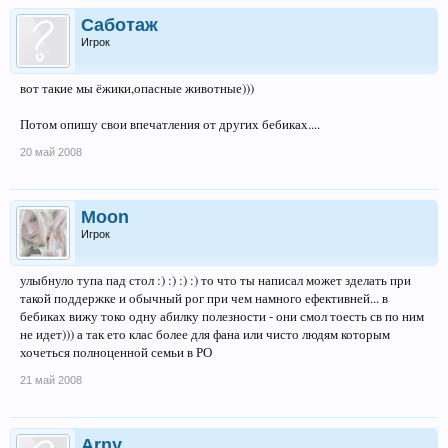
Саботаж
Игрок
вот такие мы ёжики,опасные животные)))
Потом опишу свои впечатления от других бебиках....
20 май 2008
Moon
Игрок
улыбнуло тупа пад стол :) :) :) :) то что ты написал может зделать при
такой поддержке и обычный рог при чем намного ефективней... в
бебиках вижу токо одну абилку полезности - они смол тоесть св по ним
не идет))) а так ето клас более для фана или чисто людям которым
хочеться полноценной семьи в РО
21 май 2008
Arny