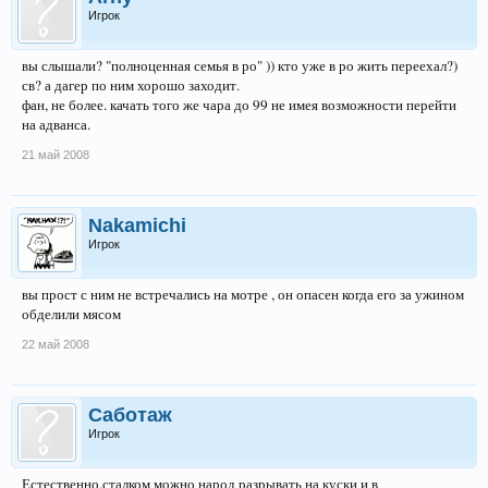
Игрок
вы слышали? "полноценная семья в ро" )) кто уже в ро жить переехал?)
св? а дагер по ним хорошо заходит.
фан, не более. качать того же чара до 99 не имея возможности перейти
на адванса.
21 май 2008
Nakamichi
Игрок
вы прост с ним не встречались на мотре , он опасен когда его за ужином
обделили мясом
22 май 2008
Саботаж
Игрок
Естественно,сталком можно народ разрывать на куски и в