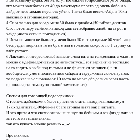
3.Витовым-ну кудаж без него,тут возникали вопросы(смотря от билда,
вит может колебаться от 40 до максимума,просто ад очень бобо и в
хайд от него можно неуспеть уйти,с 1 вита было весело-АД,я в 10хп
выживаю и стрипаю,негодяя).
4.Сила-только для веса,у меня 30 было с джобом.(50 вайтов,десяток
блю потов пару зелёнки,на заход хватает,всёравно живёт на гв рог в
хайде,много есть не приходиться).
5.Инта-сп много не бывает,у меня было 30 инты,в идеале 60 чтоб ваще
беспредел творить,а то на браге или в толпе,на каждого по 1 стрипу сп
влёт улетает.
6.Лак-самое интересное,всё зависит скока вита на теле,есливита мало то
можно с мдефом догнаться до антистатуса.Этот вариант не тестил,но
на гв ходить в рыбе под гастами и не фризиться эт пипец.(на гв
вообще,если уметь пользоваться хайдом и задержками скилов врагов,
то подыхаеш в основном от 10 гаста по марке,сбр,если силовая часть
прошла,карта-кома,тупо толпой замясили...гг)
Спецом для товарищей,недоверчивых.
С госпелем,яблоками,обкаст приста,то статы выходили...максимум
17к хп,антистан,300фли+на браге стрипы летят как с интанта.
И это притом что скелворкеры не пашут по бебикам и вся физ дамага из
за этого на гв,пазитивная,
так что кушать вполне реально.=_=;
Противники: