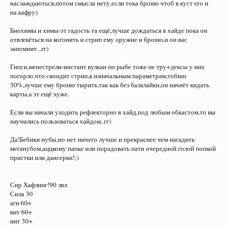
наслаждаються,потом смысла нету,если тока броню чтоб в куст его и
на кафру).
Биохимы и химы-эт гадость та ещё,лучше дождаться в хайде пока он
отвлекёться на когонить и стрип ему оружие и броню,и он вас
запомнит...гг)
Гипси,менестрели-инстант вулкан по рыбе тоже не тру+дексы у них
погорло,что своидит стрип,к изначальным параметрам,тобиш
30%,лучше ему броню тырить,так как без балалайки,он начнёт кидать
карты,а эт ещё хуже.
Если вы начали уходить рефлекторно в хайд,под любым обкастом,то вы
научились пользоваться хайдом..гг)
Да!Бебики нубы,но нет ничего лучше и прекраснее чем нагадить
меганубом,аццкому папке или порадовать пати очередной голой попкой
пристки или дансерки!;)
Сир Хафлинг!90 лвл
Сила 30
аги 60+
вит 60+
инт 30+