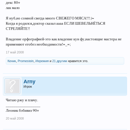
декс 80+
лак мало
Я нуб,но сомной свегда много СВЕЖЕГО МЯСА!!!:)~
Когда я родился,доктор сказал аааа ЕСЛИ ШЕВЕЛЬНЁТЬСЯ
СТРЕЛЯЙТЕ!!
Владение орфографией-это как владение кун фу,настоящие мастера не
применяют егобез необходимости!=_=;
17 май 2008
Кеник
,
Promestein
,
Иеремия
и
21 другим
нравится это.
Arny
Игрок
Читаю ржу и плачу.
_________________
Леоник бэбивиз 90+
20 май 2008