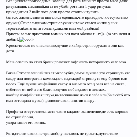
Все циплятопроизводные.Вообще для рога танки эт просто мясо,даже
ритуальщик агильный,на гв не убьёт рога...на 1 удар ритуала
приходиться 2 вайт пота,если просто стоять и тупить.
(за всю жизнь,станить пытались еденицы,что приводило к отсутствию
оружия)Спиральщикам стрип оружия и тоже смысл жизни у них
теряеться(хотя на гв толпа кулаками имп мой разбила)
Присты-голые присточки ммм их вся пати обожает....гг))...(за это меня и
любят).
Кросы-весело но опасненько,лучше с хайда стрип оружия и они как
дети.
Мсы-опасно но стип брони,поможет зафризить нехорошего человека.
Визы-Отгоспеленный виз эт мясорубка,самое лучшее,это стрипнуть его
сакру или поиграть в камикадзе с надеждой стрипнуть ему броню или
посох.Ещё лучше конфайниш сакру и виз мега отэц разя всё на свете,
отбегает от неё и его благополучно побеждают в шлемах.
вообще конфайн злая штука,вытаскивание из св к себе или(был сётб что
имп оттощили в угол)приносят свои пазитив в игру.
Профы-за отсутствием гаста часто кидают окаменение,не есть хорошо
но стрип брони,
укорачивает его жизнь.
Роги,сталки-своих не трогаю!(ну пытаюсь не трогать,пусть тоже