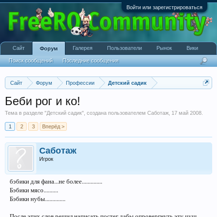
Войти или зарегистрироваться
Сайт
Галерея
Пользователи
Рынок
Вики
Форум
Поиск сообщений
Последние сообщения
Сайт
Форум
Профессии
Детский садик
Беби рог и ко!
Тема в разделе "
Детский садик
", создана пользователем
Саботаж
,
17 май 2008
.
1
2
3
Вперёд >
Саботаж
Игрок
бэбики для фана...не более..............
Бэбики мясо..........
Бэбики нубы..............
После этих слов решил написать постег,дабы опровергнуть эту чуш.