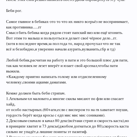
Беби рог.
Самое главное в бебиках-это то что их никто всерьёз не воспринимает,
как противника......гг
Смысл бить бебика когда рядом стоят папский виз или ещё ктонить.
Вот этим то малыш и пользуеться и делает своё чёрное дело...гг.
(хотя в последнее время,за пол года то, народ прочухал что не так
всё и безобидно,и уверенно начали азурить,вулканить,сбр и тд)
Любой бебик,расчитан на работу в пати и это большой плюс для пати,
так как человек не лезет вперёт и юзает свой арсенал,чтобы пати
выжила.
+Каждому приятно напихать голому или отдиспеленному
человеку,своими ацкими дамагами.
Кемже должен быть беби стрипач.
1.Агильным-хп маловато,а многие скилы мисают по фли или спасает
хайд,
от особо настырных.(60+аги,если с виспером то на гв хаватает поуши,
гордость берёт когда кросы с едп мис мис мис сониками).
2.Дексовым-сначало я качал 80 декс(всётаки стрип и скорость каста),но
в принципе хватит и 73 дексы(джобом догнаться до 80),скорость каста
сильно не упадёт,а лишние поинты эт пазитиф.