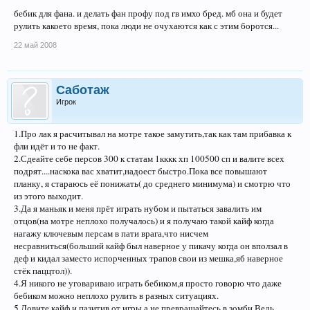
бебик для фана. и делать фан профу под гв имхо бред. мб она и будет
рулить какоето время, пока люди не очухаются как с этим боротся...
22 май 2008
Саботаж
Игрок
1.Про лак я расчитывал на мотре такое замутить,так как там прибавка к
фли идёт и то не факт.
2.Сдеайте себе персов 300 к статам 1кккк хп 100500 сп и валите всех
подрят....наскока вас хватит,надоест быстро.Пока все повышают
планку, я стараюсь её понижать( до среднего минимума) и смотрю что
из этого выходит.
3.Да я маньяк и меня прёт играть нубом и пытаться завалить им
отцов(на мотре неплохо получалось) и я получаю такой кайф когда
нагажу ключевым персам в пати врага,что нисчем
несравниться(больший кайф был наверное у пикачу когда он вползал в
деф и кидал заместо испорченных трапов свои из мешка,яб наверное
стёк паццтол)).
4.Я никого не уговариваю играть бебиком,я просто говорю что даже
бебиком можно неплохо рулить в разных ситуациях.
5.Ловите кайф и пазитив от игры а не превращайтесь в зомби.Ведь