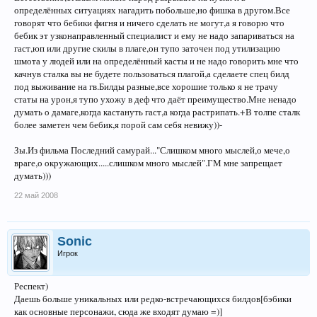
определённых ситуациях нагадить побольше,но фишка в другом.Все
говорят что бебики фигня и ничего сделать не могут,а я говорю что
бебик эт узконаправленный специалист и ему не надо запариваться на
гаст,юп или другие скилы в плаге,он тупо заточен под утилизацию
шмота у людей или на определённый касты и не надо говорить мне что
качнув сталка вы не будете пользоваться плагой,а сделаете спец билд
под выживание на гв.Билды разные,все хорошие только я не трачу
статы на урон,я тупо ухожу в деф что даёт преимущество.Мне ненадо
думать о дамаге,когда кастануть гаст,а когда растрипать.+В толпе сталк
более заметен чем бебик,я порой сам себя невижу))-
Зы.Из фильма Последний самурай..."Слишком много мыслей,о мече,о
враге,о окружающих.....слишком много мыслей".ГМ мне запрещает
думать)))
22 май 2008
Sonic
Игрок
Респект)
Даешь больше уникальных или редко-встречающихся билдов[бэбики
как основные персонажи, сюда же входят думаю =)]