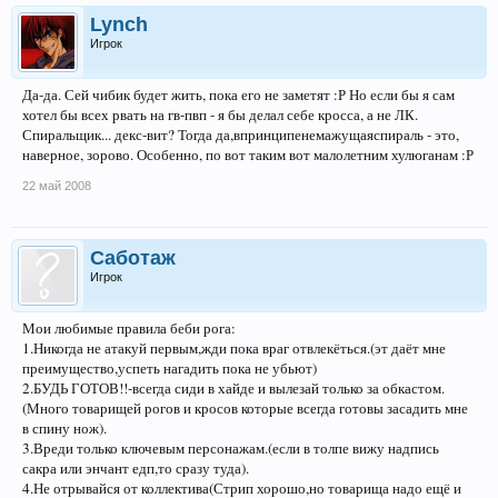
Lynch
Игрок
Да-да. Сей чибик будет жить, пока его не заметят :Р Но если бы я сам
хотел бы всех рвать на гв-пвп - я бы делал себе кросса, а не ЛК.
Спиральщик... декс-вит? Тогда да,впринципенемажущаяспираль - это,
наверное, зорово. Особенно, по вот таким вот малолетним хулюганам :Р
22 май 2008
Саботаж
Игрок
Мои любимые правила беби рога:
1.Никогда не атакуй первым,жди пока враг отвлекёться.(эт даёт мне
преимущество,успеть нагадить пока не убьют)
2.БУДЬ ГОТОВ!!-всегда сиди в хайде и вылезай только за обкастом.
(Много товарищей рогов и кросов которые всегда готовы засадить мне
в спину нож).
3.Вреди только ключевым персонажам.(если в толпе вижу надпись
сакра или энчант едп,то сразу туда).
4.Не отрывайся от коллектива(Стрип хорошо,но товарища надо ещё и