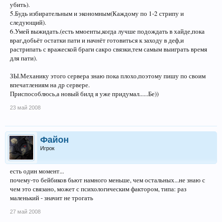
убить).
5.Будь избирательным и экономным(Каждому по 1-2 стрипу и
следующий).
6.Умей выжидать.(есть ммоенты,когда лучше подождать в хайде,пока
враг,добьёт остатки пати и начнёт готовиться к заходу в деф,и
растрипать с вражеской браги сакро связки,тем самым выиграть время
для пати).
ЗЫ.Механику этого сервера знаю пока плохо,поэтому пишу по своим
впечатлениям на др сервере.
Приспособлюсь,а новый билд я уже придумал......Бе))
23 май 2008
Файон
Игрок
есть один момент...
почему-то бейбиков бьют намного меньше, чем остальных...не знаю с
чем это связано, может с психологическим фактором, типа: раз
маленький - значит не трогать
27 май 2008