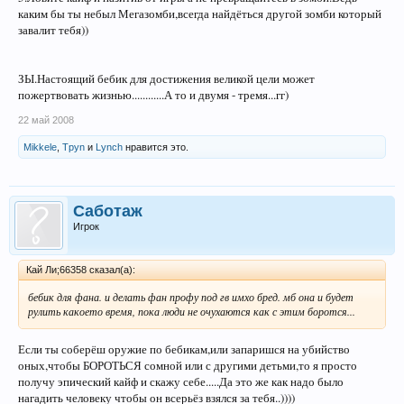
каким бы ты небыл Мегазомби,всегда найдёться другой зомби который
завалит тебя))
ЗЫ.Настоящий бебик для достижения великой цели может
пожертвовать жизнью............А то и двумя - тремя...гг)
22 май 2008
Mikkele
,
Tpyn
и
Lynch
нравится это.
Саботаж
Игрок
Кай Ли;66358 сказал(а):
бебик для фана. и делать фан профу под гв имхо бред. мб она и будет
рулить какоето время, пока люди не очухаются как с этим боротся...
Если ты соберёш оружие по бебикам,или запаришся на убийство
оных,чтобы БОРОТЬСЯ сомной или с другими детьми,то я просто
получу эпический кайф и скажу себе.....Да это же как надо было
нагадить человеку чтобы он всерьёз взялся за тебя..))))