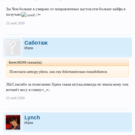
Зы.Чем больше я умираю от направленных кастов,тем больше кайфа я
получаю
:)~
22 май 2008
Саботаж
Игрок
Беня;66349 сказал(а):
Пожелаем автору удачи, она ему действительно понадобится.
ЗЫ.Спасибо за пожелание.Удача такая штука,никогда не знаеш кому она
воткнёт косу в спину=_=;
22 май 2008
Lynch
Игрок