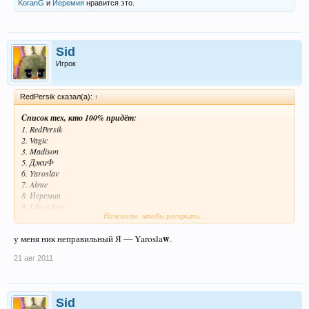
KoranG
и
Иеремия
нравится это.
Sid
Игрок
RedPersik сказал(а):
↑
Список тех, кто 100% придёт:
1. RedPersik
2. Vagic
3. Madison
5. ДжиФ
6. Yaroslav
7. Akme
8. Иеремия
9. Like a boy
Нажмите, чтобы раскрыть...
Список тех, кто не факт, что придёт:
w
у меня ник неправильный Я — Yarosla
.
1. Агата
2. Bakeneko
21 авг 2011
Sid