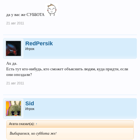
да у вас же СУББОТА
21 авг 2011
RedPersik
Игрок
Ах да.
Есть тут кто-нибудь, кто сможет объяснить людям, куда придти, если
они опоздали?
21 авг 2011
Sid
Игрок
Агата сказал(а):
↑
Выбираемся, но суббота же!