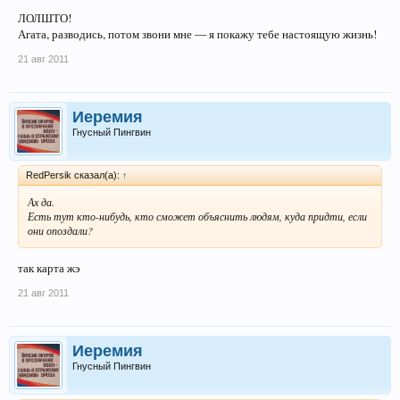
ЛОЛШТО!
Агата, разводись, потом звони мне — я покажу тебе настоящую жизнь!
21 авг 2011
Иеремия
Гнусный Пингвин
RedPersik сказал(а):
↑
Ах да.
Есть тут кто-нибудь, кто сможет объяснить людям, куда придти, если
они опоздали?
так карта жэ
21 авг 2011
Иеремия
Гнусный Пингвин