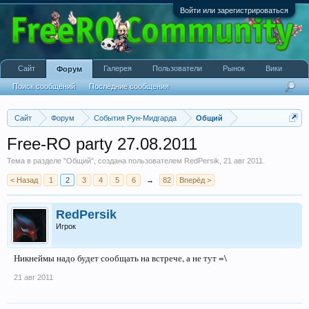
Войти или зарегистрироваться
Сайт
Галерея
Пользователи
Рынок
Вики
Форум
Поиск сообщений
Последние сообщения
Сайт
Форум
События Рун-Мидгарда
Общий
Free-RO party 27.08.2011
Тема в разделе "
Общий
", создана пользователем
RedPersik
,
21 авг 2011
.
< Назад
1
2
3
4
5
6
→
82
Вперёд >
RedPersik
Игрок
Никнеймы надо будет сообщать на встрече, а не тут =\
21 авг 2011