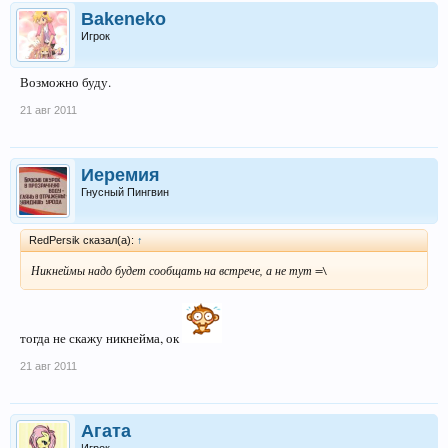
Bakeneko
Игрок
Возможно буду.
21 авг 2011
Иеремия
Гнусный Пингвин
RedPersik сказал(а):
↑
Никнеймы надо будет сообщать на встрече, а не тут =\
тогда не скажу никнейма, ок
21 авг 2011
Агата