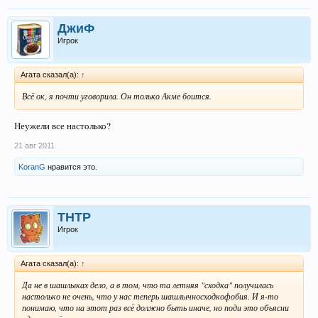
ДжиФ
Игрок
Агата сказал(а):
↑
Всё ок, я почти уговорила. Он только Акме боится.
Неужели все настолько?
21 авг 2011
KoranG
нравится это.
THTP
Игрок
Агата сказал(а):
↑
Да не в шашлыках дело, а в том, что та летняя "сходка" получилась
настолько не очень, что у нас теперь шашлычносходкофобия. И я-то
понимаю, что на этот раз всё должно быть иначе, но поди это объясни