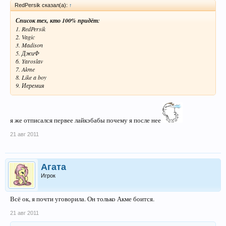
RedPersik сказал(а):
↑
Список тех, кто 100% придёт:
1. RedPersik
2. Vagic
3. Madison
5. ДжиФ
6. Yaroslav
7. Akme
8. Like a boy
9. Иеремия
я же отписался первее лайкэбабы почему я после нее
21 авг 2011
Агата
Игрок
Всё ок, я почти уговорила. Он только Акме боится.
21 авг 2011