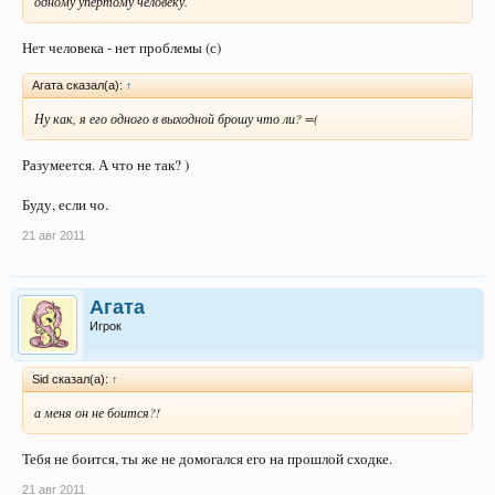
одному упёртому человеку.
Нет человека - нет проблемы (с)
Агата сказал(а):
↑
Ну как, я его одного в выходной брошу что ли? =(
Разумеется. А что не так? )
Буду, если чо.
21 авг 2011
Агата
Игрок
Sid сказал(а):
↑
а меня он не боится?!
Тебя не боится, ты же не домогался его на прошлой сходке.
21 авг 2011