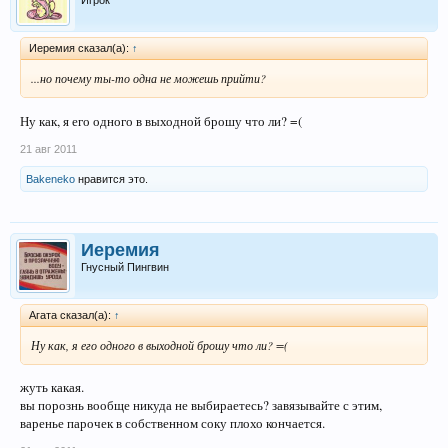
Игрок
Иеремия сказал(а):
↑
...но почему ты-то одна не можешь прийти?
Ну как, я его одного в выходной брошу что ли? =(
21 авг 2011
Bakeneko
нравится это.
Иеремия
Гнусный Пингвин
Агата сказал(а):
↑
Ну как, я его одного в выходной брошу что ли? =(
жуть какая.
вы порознь вообще никуда не выбираетесь? завязывайте с этим,
варенье парочек в собственном соку плохо кончается.