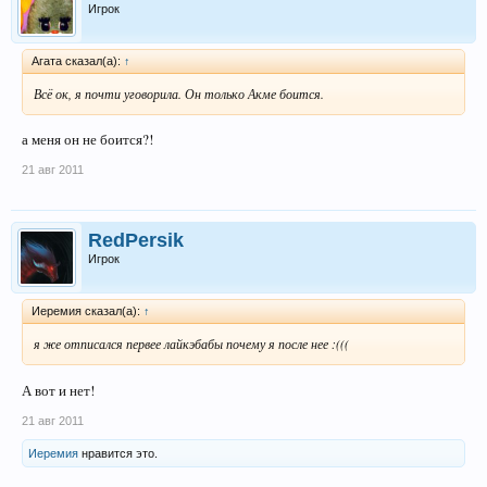
Игрок
Агата сказал(а):
↑
Всё ок, я почти уговорила. Он только Акме боится.
а меня он не боится?!
21 авг 2011
RedPersik
Игрок
Иеремия сказал(а):
↑
я же отписался первее лайкэбабы почему я после нее :(((
А вот и нет!
21 авг 2011
Иеремия
нравится это.