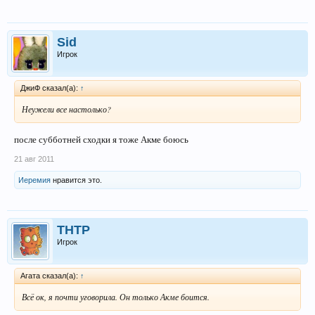
Sid
Игрок
ДжиФ сказал(а):
↑
Неужели все настолько?
после субботней сходки я тоже Акме боюсь
21 авг 2011
Иеремия
нравится это.
THTP
Игрок
Агата сказал(а):
↑
Всё ок, я почти уговорила. Он только Акме боится.