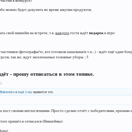
участия в конкурсе)
либо можно будет докупить во время закупки продуктов.
подарок
ать свой никнейм на встрече, т.к.
каждого
гостя ждёт
в игре:
участников (фотографы/те, кто готовили шашлыки/и т.п...) - ждёт ещё один бону
урсов, так же, ждут
эксклюзивные
головные уборы. :3
идёт - прошу отписаться в этом топике.
11
Bakeneko
и
ещё 1-му
нравится это.
ть пост своими впечатлениями. Просто сделаю отчёт с победителями, призами 
 итоге пришёл и отписался (Никнеймы):
lopa)