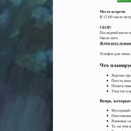
Место встречи
:
В 12:00 около мет
СБОР:
Последний вагон из
Около него.
Ждём всех только
Телефон для связи,
Что планиру
Хорошо про
Поесть ша
Попить пив
Участие в 
Вещи, которые
Мусорный 
Пластиковы
Влажные са
То, на чём 