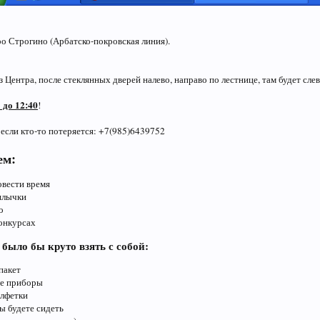
ро Строгино (Арбатско-покровская линия).
 Центра, после стеклянных дверей налево, направо по лестнице, там будет сле
 до 12:40
!
 если кто-то потеряется:
+7(985)6439752
ем:
вести время
шлычки
о
конкурсах
 было бы круто
взять
с собой:
пакет
е приборы
лфетки
вы будете сидеть