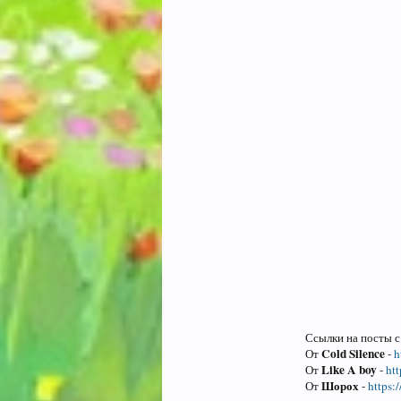
Ссылки на посты с
Cold Silence
От
-
h
Like A boy
От
-
ht
Шорох
От
-
https: