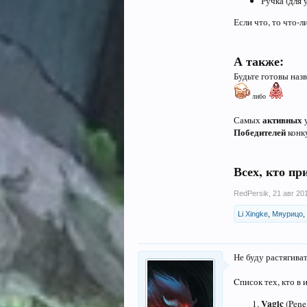
Ручка (для 
Если что, то что-
А также:
Будьте готовы назв
либо
активных
Самых
Победителей
конк
Всех, кто пр
RedPersik
,
21 авг 20
Li Xingke
,
Мяурицо
,
Не буду растягива
Cписок тех, кто в
Vagic
(Pene