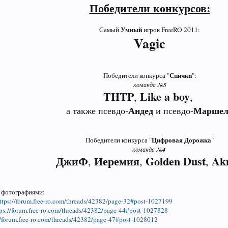
Победители конкурсов:
Умный
Самый
игрок FreeRO 2011:​
Vagic
Спички
Победители конкурса "
":​
команда №
5
THTP
Like a
boy
,
,
Андед
Маршел
а также псевдо-
и псевдо-
Цифровая Дорожка
Победители конкурса "
"​
команда №
4
ДжиФ
Иеремия
Golden
Dust
Ak
,
,
,
 фотографиями:
ttps://forum.free-ro.com/threads/42382/page-32#post-1027199
tps://forum.free-ro.com/threads/42382/page-44#post-1027828
//forum.free-ro.com/threads/42382/page-47#post-1028012