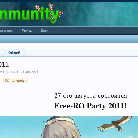
ователи
Рынок
Вики
Общий
011
ем
RedPersik
,
21 авг 2011
.
→
82
Вперёд >
27-ого августа состоится
Free-RO Party 2011!