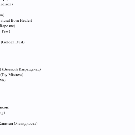
adison)
un)
atural Born Healer)
(Rape me)
_Pew)
O
(Golden Dust)
ce
(Великий Извращенец)
r
(Toy Mistress)
Mi)
псон)
ng)
Капитан Очевидность)