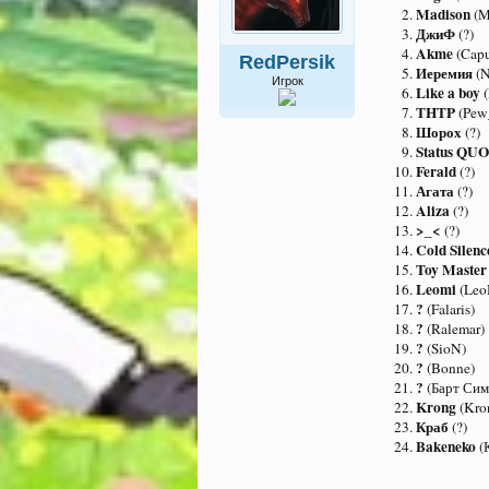
Madison
(M
ДжиФ
(?)
Akme
(Cap
RedPersik
Иеремия
(N
Игрок
Like a boy
THTP
(Pew
Шорох
(?)
Status QU
Ferald
(?)
Агата
(?)
Aliza
(?)
>_<
(?)
Cold Silen
Toy Maste
Leomi
(Leo
?
(Falaris)
?
(Ralemar)
?
(SioN)
?
(Bonne)
?
(Барт Сим
Krong
(Kro
Краб
(?)
Bakeneko
(