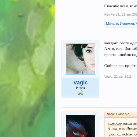
Спасибо всем, ком
RedPersik
,
21 авг 20
Минели
,
Иеремия
,
каждого
гостя жд
А что, если Икс з
просто.. люблю по
Собираюсь прийти
Vagic
,
21 авг 2011
Vagic
Игрок
Vagic сказал(а):
↑
каждого
гостя ж
А что, если Икс з
просто.. люблю по