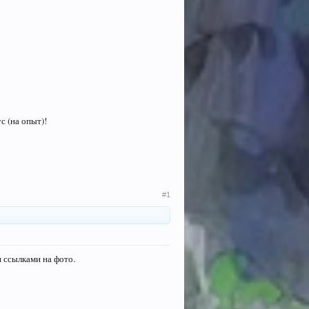
с (на опыт)!
#1
и ссылками на фото.