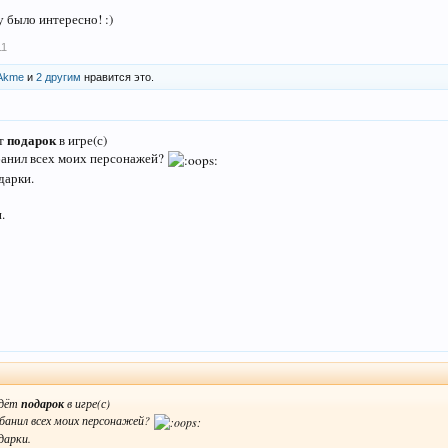
у было интересно! :)
11
Akme
и
2 другим
нравится это.
подарок
ёт
в игре(с)
абанил всех моих персонажей?
дарки.
.
дёт
подарок
в игре(с)
абанил всех моих персонажей?
дарки.