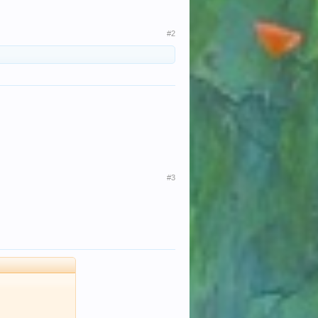
#2
#3