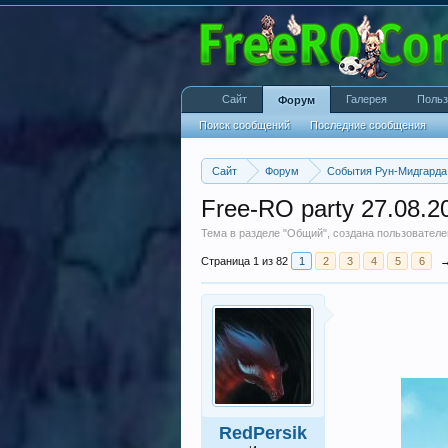
Сайт
Галерея
Польз
Форум
Поиск сообщений
Последние сообщения
Сайт
Форум
События Рун-Мидгарда
Free-RO party 27.08.2
Тема в разделе "
Общий
", создана пользовател
Страница 1 из 82
1
2
3
4
5
6
RedPersik