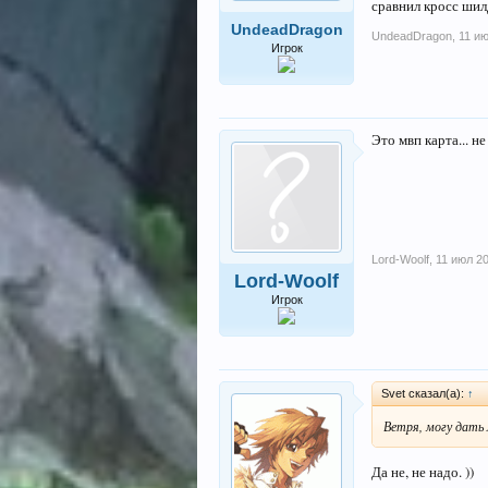
сравнил кросс шил
UndeadDragon
UndeadDragon
,
11 и
Игрок
Это мвп карта... н
Lord-Woolf
,
11 июл 2
Lord-Woolf
Игрок
Svet сказал(а):
↑
Ветря, могу дать л
Да не, не надо. ))