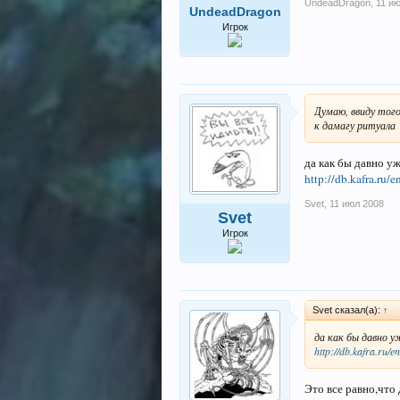
UndeadDragon
,
11 и
UndeadDragon
Игрок
Думаю, ввиду тог
к дамагу ритуала
да как бы давно уж
http://db.kafra.ru/
Svet
,
11 июл 2008
Svet
Игрок
Svet сказал(а):
↑
да как бы давно уж
http://db.kafra.ru/e
Это все равно,что 