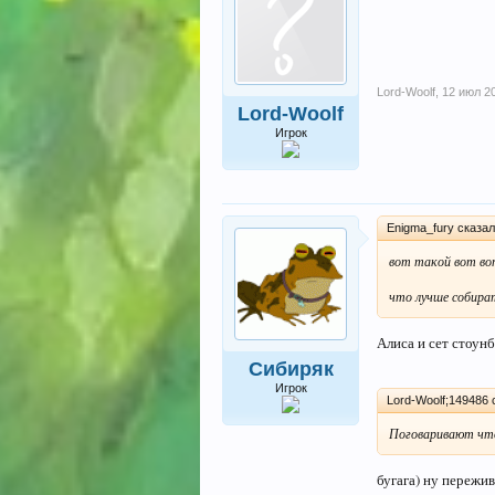
Lord-Woolf
,
12 июл 2
Lord-Woolf
Игрок
Enigma_fury сказал
вот такой вот воп
что лучше собират
Алиса и сет стоунб
Сибиряк
Игрок
Lord-Woolf;149486 
Поговаривают что 
бугага) ну пережив