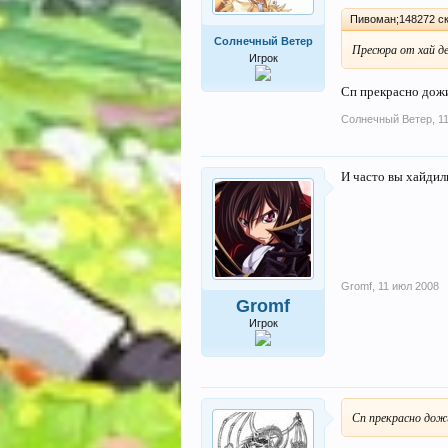
Пивоман;148272 ск
Солнечный Ветер
Пресюра от хай де
Игрок
Сп прекрасно дожи
Солнечный Ветер
,
1
И часто вы хайдил
Gromf
,
11 июл 2008
Gromf
Игрок
Сп прекрасно дожи