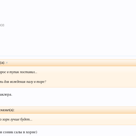
008
(а):
↑
рос в тупик поставил...
ь для вождения палу в торе?
аклера.
сказал(а):
хорн лучше будет...
и соник салы в хорне)