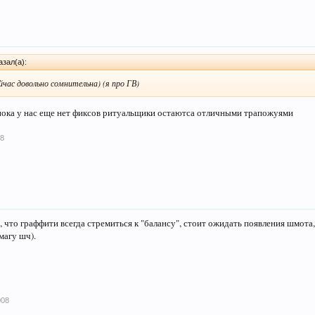
зал(а):
ейчас довольно сомнительна) (я про ГВ)
пока у нас еще нет фиксов ритуальщики остаютса отличными трапожуями
08
, что граффити всегда стремиться к "балансу", стоит ожидать появления шмот
магу шч).
008