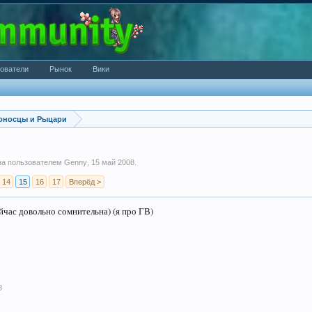
ователи
Рынок
Вики
оносцы и Рыцари
ана пользователем
Genny
,
15 май 2008
.
14
15
16
17
Вперёд >
ейчас довольно сомнительна) (я про ГВ)
8