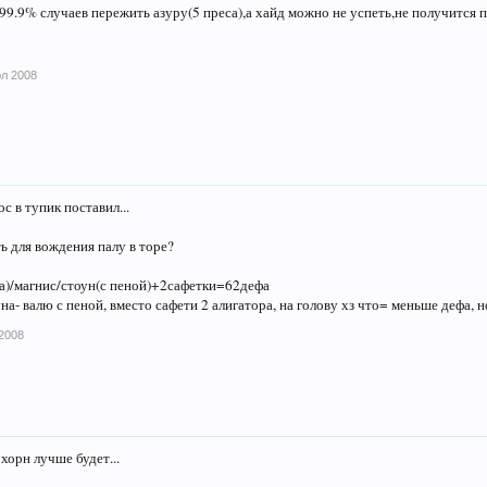
 99.9% случаев пережить азуру(5 преса),а хайд можно не успеть,не получится 
юл 2008
ос в тупик поставил...
ь для вождения палу в торе?
а)/магнис/стоун(с пеной)+2сафетки=62дефа
на- валю с пеной, вместо сафети 2 алигатора, на голову хз что= меньше дефа, н
2008
хорн лучше будет...