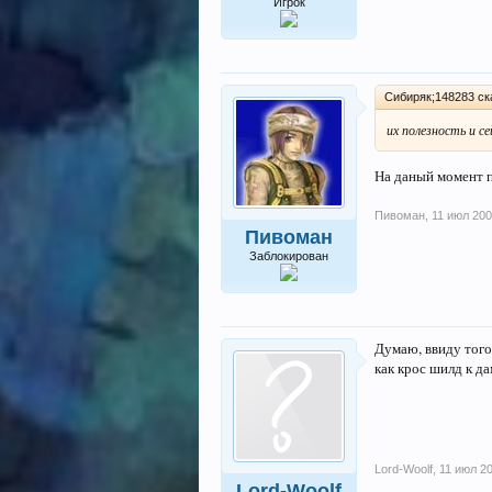
Игрок
Сибиряк;148283 ска
их полезность и с
На даный момент 
Пивоман
,
11 июл 20
Пивоман
Заблокирован
Думаю, ввиду того
как крос шилд к да
Lord-Woolf
,
11 июл 2
Lord-Woolf