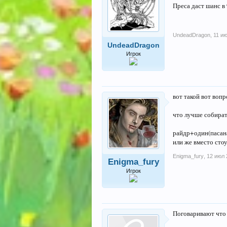
Преса даст шанс в
UndeadDragon
,
11 и
UndeadDragon
Игрок
вот такой вот вопр
что лучше собират
райдр+один(пасан
или же вместо стоу
Enigma_fury
,
12 июл 
Enigma_fury
Игрок
Поговаривают что 