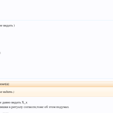
е видать )
8
зал(а):
не видать )
е давно видать Х_х
фишки к ритуалу согласен,тоже об этом подумал.