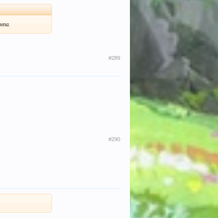
мпа.
#289
#290