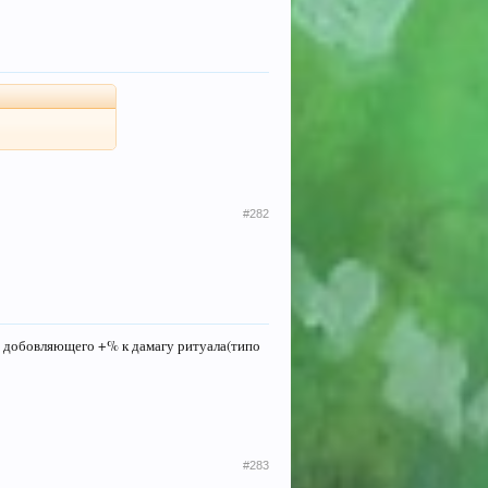
#282
а, добовляющего +% к дамагу ритуала(типо
#283