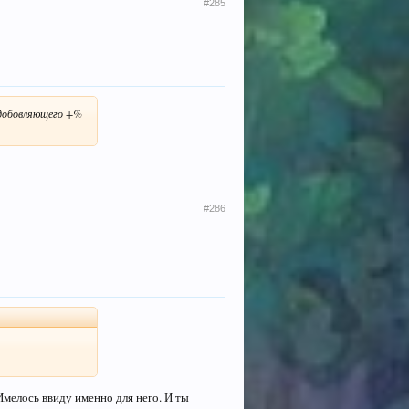
#285
 добовляющего +%
#286
 Имелось ввиду именно для него. И ты