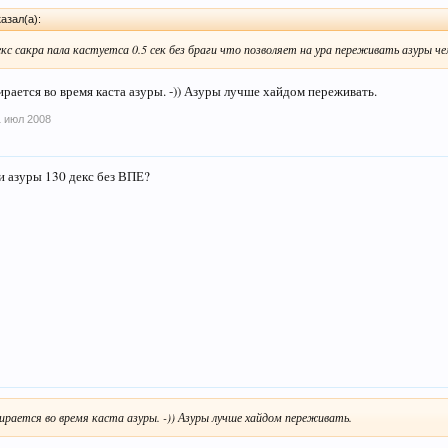
азал(а):
кс сакра пала кастуетса 0.5 сек без браги что позволяет на ура переживать азуры че
рается во время каста азуры. -)) Азуры лучше хайдом переживать.
1 июл 2008
и азуры 130 декс без ВПЕ?
рается во время каста азуры. -)) Азуры лучше хайдом переживать.