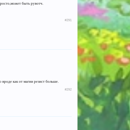
просто,может быть рувотч.
#291
о вроде как от магии резист больше.
#292