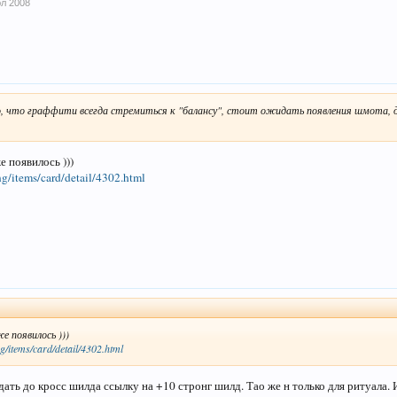
юл 2008
о, что граффити всегда стремиться к "балансу", стоит ожидать появления шмота,
е появилось )))
eng/items/card/detail/4302.html
е появилось )))
ng/items/card/detail/4302.html
дать до кросс шилда ссылку на +10 стронг шилд. Тао же н только для ритуала.