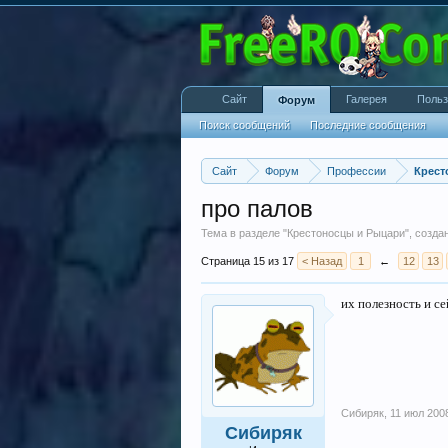
Сайт
Галерея
Польз
Форум
Поиск сообщений
Последние сообщения
Сайт
Форум
Профессии
Крест
про палов
Тема в разделе "
Крестоносцы и Рыцари
", созд
Страница 15 из 17
< Назад
1
←
12
13
их полезность и с
Сибиряк
,
11 июл 200
Сибиряк