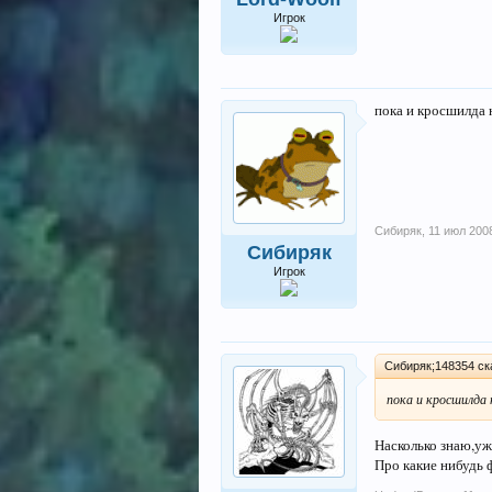
Игрок
пока и кросшилда н
Сибиряк
,
11 июл 200
Сибиряк
Игрок
Сибиряк;148354 ска
пока и кросшилда 
Насколько знаю,уж
Про какие нибудь 