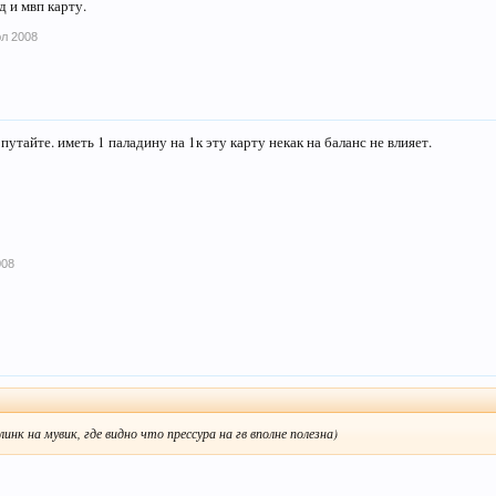
д и мвп карту.
юл 2008
е путайте. иметь 1 паладину на 1к эту карту некак на баланс не влияет.
008
инк на мувик, где видно что прессура на гв вполне полезна)