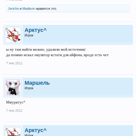
Jеriсhо
и
Madison
нравится это.
Арктус^
Игрок
ы ну там найти можно, удалили мой источник(
да помню искал эмулятор кстати для айфона, вроде есть чет
7 янв 2012
Маpшель
Игрок
Мяурктус^
7 янв 2012
Арктус^
Игрок