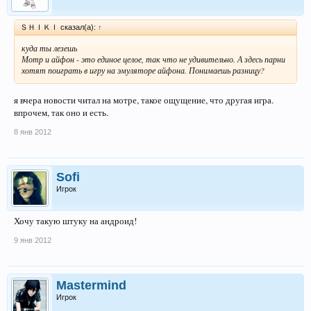
ＳＨＩＫＩ сказал(а):
↑
куда ты лезешь
Мотр и айфон - это единое целое, так что не удивительно. А здесь парни
хотят поиграть в игру на эмуляторе айфона. Понимаешь разницу?
я вчера новости читал на мотре, такое ощущение, что другая игра.
впрочем, так оно и есть.
8 янв 2012
Sofi
Игрок
Хочу такую штуку на андроид!
9 янв 2012
Mastermind
Игрок