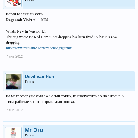
новая версия аж есть
Ragnarok Violet v1.1.0 US
What's New In Version 1.1
The bug where the Red Herb is not dropping has been fixed so that it is now
dropping. !!
http://www.mediafire.com/?esqclatqg9gammc
7 янв 2012
Devil van Horn
Игрок
на мотрофоруме был аж целый топик, как запустить ро на айфоне. и
типа работает. типа нормальная рошка.
7 янв 2012
Mr Эго
Игрок