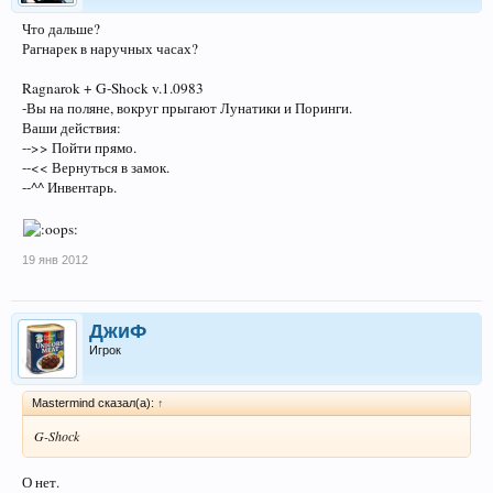
Что дальше?
Рагнарек в наручных часах?
Ragnarok + G-Shock v.1.0983
-Вы на поляне, вокруг прыгают Лунатики и Поринги.
Ваши действия:
-->> Пойти прямо.
--<< Вернуться в замок.
--^^ Инвентарь.
19 янв 2012
ДжиФ
Игрок
Mastermind сказал(а):
↑
G-Shock
О нет.