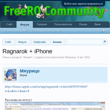
Войти или зарегистрироваться
Сайт
Галерея
Пользователи
Рынок
Вики
Форум
Поиск сообщений
Последние сообщения
Сайт
Форум
Оффлайн
Аниме
Ragnarok + iPhone
Тема в разделе "
Аниме
", создана пользователем
Мяурицо
,
6 авг 2011
.
Мяурицо
Игрок
http://itunes.apple.com/us/app/ragnarok-violet/id450391604?
l=ko&ls=1&mt=8
Рассылка на почту)