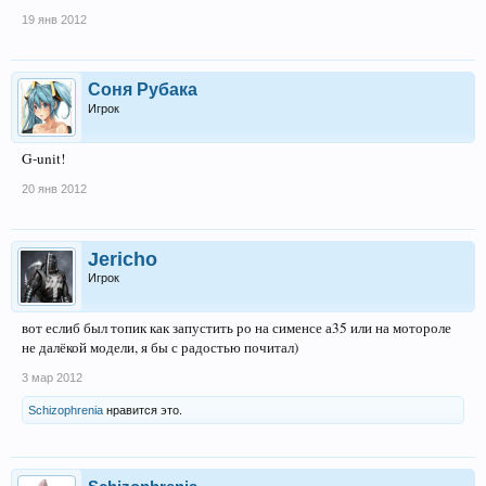
19 янв 2012
Соня Рубака
Игрок
G-unit!
20 янв 2012
Jеriсhо
Игрок
вот еслиб был топик как запустить ро на сименсе а35 или на мотороле
не далёкой модели, я бы с радостью почитал)
3 мар 2012
Schizophrenia
нравится это.