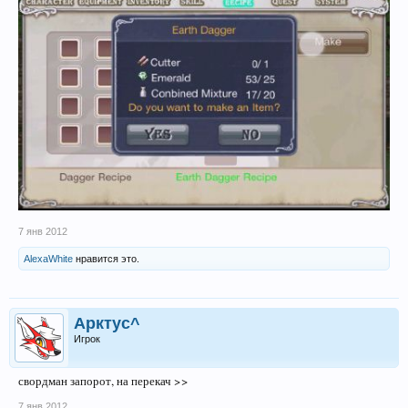
7 янв 2012
AlexaWhite
нравится это.
Арктус^
Игрок
свордман запорот, на перекач >>
7 янв 2012