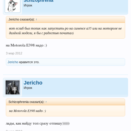
Schizophrenia
Игрок
Jеriсhо сказал(а):
↑
вот еслиб был топик как запустить ро на сименсе а35 или на мотороле не
далёкой модели, я бы с радостью почитал)
на Motorola E398 надо :)
3 мар 2012
Jеriсhо
нравится это.
Jеriсhо
Игрок
Schizophrenia сказал(а):
↑
на Motorola E398 надо :)
лады, как найду топ сразу отпишу))))))