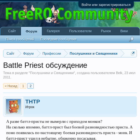
Войти или зарегистрироваться
Сайт
Галерея
Пользователи
Рынок
Вики
Форум
Поиск сообщений
Последние сообщения
Сайт
Форум
Профессии
Послушники и Священники
Battle Priest обсуждение
Тема в разделе "
Послушники и Священники
", создана пользователем
Belk
,
23 июл
2011
.
< Назад
1
2
THTP
Игрок
А разве баттл-присты не вымерли с приходом монков?
На сколько япомню, баттл-прист был боевой разновидностью приста. А
помо появилась по-настоящему боевая разновидность приста - монк. И
баттл-прист ушел в небытие, обиженно посасывая.