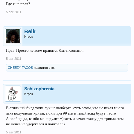
Где я не прав?
5 авг 2011
Belk
Игрок
Прав. Просто не всем нравится быть клонами.
5 авг 2011
CHEEZY TACOS
нравится это.
Schizophrenia
Игрок
В агильный билд тоже лучше ванберка, суть в том, что не качая много
лака получаешь криты, а они при 99 аги и такой аспд будут часто
А вообще да, комбо монк рулит =) хоть и качал сталку для трипла, тем
не менее не удержался и поиграл :)
5 авг 2011