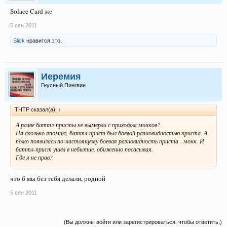
Solace Card же
5 сен 2011
Slick
нравится это.
Иеремия
Гнусный Пингвин
THTP сказал(а):
↑
А разве баттл-присты не вымерли с приходом монков?
На сколько япомню, баттл-прист был боевой разновидностью приста. А
помо появилась по-настоящему боевая разновидность приста - монк. И
баттл-прист ушел в небытие, обиженно посасывая.
Где я не прав?
что б мы без тебя делали, родной
5 сен 2011
(Вы должны войти или зарегистрироваться, чтобы ответить.)