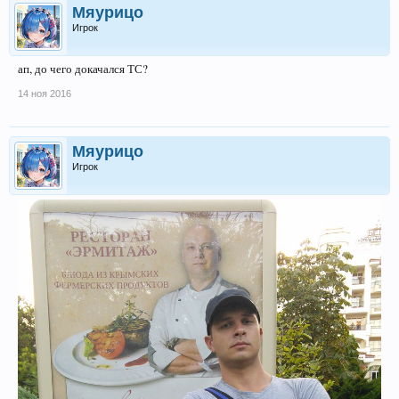
Мяурицо
Игрок
ап, до чего докачался ТС?
14 ноя 2016
Мяурицо
Игрок