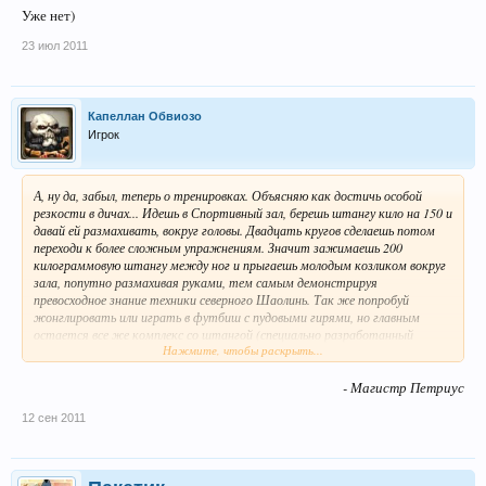
Уже нет)
23 июл 2011
Капеллан Обвиозо
Игрок
А, ну да, забыл, теперь о тренировках. Объясняю как достичь особой
резкости в дичах... Идешь в Спортивный зал, берешь штангу кило на 150 и
давай ей размахивать, вокруг головы. Двадцать кругов сделаешь потом
переходи к более сложным упражнениям. Значит зажимаешь 200
килограммовую штангу между ног и прыгаешь молодым козликом вокруг
зала, попутно размахивая руками, тем самым демонстрируя
превосходное знание техники северного Шаолинь. Так же попробуй
жонглировать или играть в футбиш с пудовыми гирями, но главным
остается все же комплекс со штангой (специально разработанный
Нажмите, чтобы раскрыть...
Петей для основных). Помимо вышеуказанных упражнений, комплекс
включает:
- Магистр Петриус
1) Отжимание от пола с 100-килограммовой штангой в зубах, вначале
12 сен 2011
двумя руками, затем - одной, после - совсем без рук. Если все пройдет
удачно и ты не сляжешь в деревянный ящик еще в начале подготовки
(Петя напоминает, что не несет ответственности за ухудшение твоего
здоровья, ведь упражнения разработаны суперчеловеком только для супер