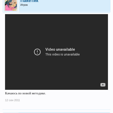
Пакетик
профессионалов), то постепенно доведи массу штанги до 250
килограммов, а затем и до 3-4 тонн.
Игрок
2) Нанесение ударов 300-килограммовой штангой по кикбоксерской груше.
Ты должен научиться вырывать грушу вместе с креплением с трех подач,
иначе ты не сможешь успешно перейти к реальным поединкам вне стен
спортзала.
Качаюсь по новой методике.
12 сен 2011