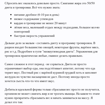
Сбросить вес оказалось довольно просто. Сжигание жира это 50/50
диета и тренировки. Всё что нужно знать:
питание дробное (6-10 раз в день)
низкое содержание углеводов
кардио в тренировке не менее 20 минут
лёгкие веса, маленький отдых между подходами, большое кол-во
повторений
быстрая скорость упражнений
Дальше дело за малым - составить диету и программу тренировок. В
рацион входит большинство овощей, некоторые фрукты, варёное мясо,
рис и т.д. Подробнее в гугле "низкоуглеводная диета". Упражнения для
тренировок практически любые, главное делать правильно.
Самое сложное в этот период - не сорваться. Диета не просто
ограничивает выбор еды, она подстёгивает аппетит, потому что еда
теряет вкус. Постный рис с варёной куриной грудкой хоть и заполнит
желудок но чувство насыщения не даст. Поэтому иногда просто
хочется съесть что-то что имеет вкус.
Добиться идеальной формы только сбрасывая вес просто не получится,
организм не может сжигать жир и не трогать мышцы. На каком-то этапе
нужно прекратить сбрасывать вес и начать заниматься на массу. Я
делал это так: