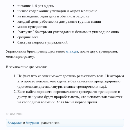
питание 4-6 раз в день
низкое содержание углеводов и жиров в рационе
на выходных один день в обычном рационе
каждый день работаю на две разные группы мышц
много суперсетов
"загрузка" быстрыми углеводами и белками в углеводное окно
средние веса
быстрая скорость упражнений
Упражнения брал преимущественно
отсюда
, после двух тренировок
менял программу.
В заключение две мысли:
Не факт что человек может достичь рельефного тела. Некоторым
это просто невозможно сделать без нанесения вреда здоровью
(длительные диеты, изнурительные тренировки и т.д.).
Если найти хорошего персонального тренера, то тренировки и
диету не нужно будет прорабатывать, что неплохо так скажется
на свободном времени. Хотя бы на первое время.
18 ноя 2016
Владимир
и
Мяурицо
нравится это.