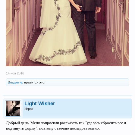
14 ноя 2016
Владимир
нравится это.
Light Wisher
Игрок
Добрый день. Меня попросили рассказать как "удалось сбросить вес и
подтянуть форму", поэтому отвечаю последовательно.