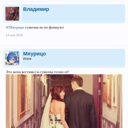
Владимир
@Мяурицо
сумочка не по фэншую)
14 ноя 2016
Мяурицо
Игрок
Это жена вестимо) и сумочка точно её!