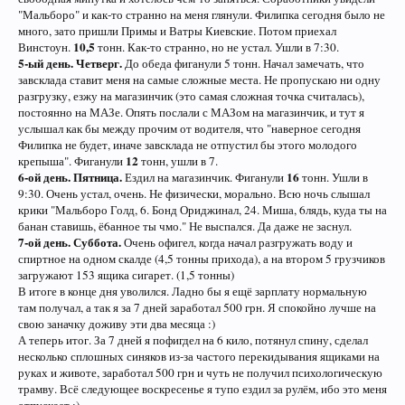
"Мальборо" и как-то странно на меня глянули. Филипка сегодня было не
много, зато пришли Примы и Ватры Киевские. Потом приехал
10,5
Винстоун.
тонн. Как-то странно, но не устал. Ушли в 7:30.
5-ый день. Четверг.
До обеда фиганули 5 тонн. Начал замечать, что
завсклада ставит меня на самые сложные места. Не пропускаю ни одну
разгрузку, езжу на магазинчик (это самая сложная точка считалась),
постоянно на МАЗе. Опять послали с МАЗом на магазинчик, и тут я
услышал как бы между прочим от водителя, что "наверное сегодня
Филипка не будет, иначе завсклада не отпустил бы этого молодого
12
крепыша". Фиганули
тонн, ушли в 7.
6-ой день. Пятница.
16
Ездил на магазинчик. Фиганули
тонн. Ушли в
9:30. Очень устал, очень. Не физически, морально. Всю ночь слышал
крики "Мальборо Голд, 6. Бонд Ориджинал, 24. Миша, 6лядь, куда ты на
банан ставишь, ё6анное ты чмо." Не выспался. Да даже не заснул.
7-ой день. Суббота.
Очень офигел, когда начал разгружать воду и
спиртное на одном скалде (4,5 тонны прихода), а на втором 5 грузчиков
загружают 153 ящика сигарет. (1,5 тонны)
В итоге в конце дня уволился. Ладно бы я ещё зарплату нормальную
там получал, а так я за 7 дней заработал 500 грн. Я спокойно лучше на
свою заначку доживу эти два месяца :)
А теперь итог. За 7 дней я пофигдел на 6 кило, потянул спину, сделал
несколько сплошных синяков из-за частого перекидывания ящиками на
руках и животе, заработал 500 грн и чуть не получил психологическую
трамву. Всё следующее воскресенье я тупо ездил за рулём, ибо это меня