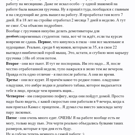
работу на месяцишко. Даже не искал особо - у одной знакомой на
работе была вакансия грузчика. Ну я пришёл туда, пообщался с главным
и на следующий же день вышел на работу. И проработал там всего 7
дней. Я в 18 лет на стройке отработал 2 месяца 7 дней в неделю. А тут
не смог. Сча объясню подробнее.
Вообще с грузчиков нихуёво делать демотиваторы для
долбоё
современных студентов: типа, вот чё тя ждёт, если ты курсач
Первое
вовремя не сдашь.
, что кинулось в глаза - они все маленькие и
худощавые. Реально, среди 6 мужиков, которым за 35, я в свои 22
выглядел ниибической горой мышц. Это, кстати, и сгубило мою карьеру
грузчика :) Но об этом потом.
Второе
- они все пьют. И тут не поспоришь. Им это надо... Я, после
честно отработанной недели, тупо нажрался в зюзю тем же вечером.
Правда есть одно отличие - я пил после работы. А они во время.
Третье
- они все курят. И причём какое-то редкое говно. оладушки-
оладушки, это амбре водки и дешёвого табака, которое выдыхается
тебе в лицо, прежде чем принять ящик...
Четвертое
- им совершенно пофигу, когда они пойдут домой. Просто
надо было видеть, с какой скоростью они работали в 9 вечера, когда к
нам приехал Камаз с прицепом... Я думал сча вместо завсклада загну
пару ласковых.
Пятое
- они очень много едят. ОЧЕНЬ! Я на работе вообще есть не
могу, только воду пью. Эти черти реально объедались булками таких
размеров, которые я три дня есть буду.
Ну и собсна теперь немного о самой работе :)