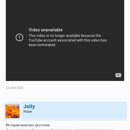
15 июн 2011
Jelly
Игрок
История конечно грустная.
Знаю двух людей, они в ро фармят зенни - продают, качают чаров.