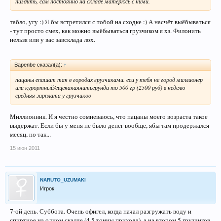
пиздить, сам постоянно на складе матерюсь с ними.
табло, угу :) Я бы встретился с тобой на сходке :) А насчёт выёбываться
- тут просто смех, как можно выёбываться грузчиком я хз. Филонить
нельзя или у вас завсклада лох.
Bapenbe сказал(а):
↑
пацаны епашат так в городах грузчиками. еси у тебя не город миллионер
или курортный/ещекакаянитьерунда то 500 гр (2500 руб) в неделю
средняя зарплата у грузчиков
Миллионник. И я честно сомневаюсь, что пацаны моего возраста такое
выдержат. Если бы у меня не было денег вообще, ябы там продержался
месяц, но так...
15 июн 2011
NARUTO_UZUMAKI
Игрок
7-ой день. Суббота. Очень офигел, когда начал разгружать воду и
спиртное на одном скалде (4,5 тонны прихода), а на втором 5 грузчиков