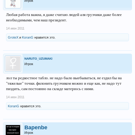
Игрок
Любая работа важна, я даже считаю людей аля грузчики даже более
необходимыми, чем наш президент.
14 июн 2011
GroteX
и
KoranG
нравится это.
NARUTO_UZUMAKI
Игрок
лол ты редкостное табло. не надо было выебываться, не ездил бы на
"тяжелые" точки. филонить грузчиком можно и еще как, не надо тут
пиздить, сам постоянно на складе матерюсь с ними.
14 июн 2011
KoranG
нравится это.
Bapenbe
Игрок