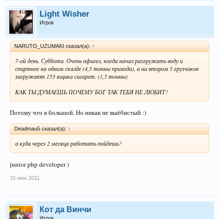
Light Wisher
Игрок
NARUTO_UZUMAKI сказал(а):
↑
7-ой день. Суббота. Очень офигел, когда начал разгружать воду и
спиртное на одном скалде (4,5 тонны прихода), а на втором 5 грузчиков
загружают 153 ящика сигарет. (1,5 тонны)
КАК ТЫ ДУМАЕШЬ ПОЧЕМУ БОГ ТАК ТЕБЯ НЕ ЛЮБИТ?
Потому что я большой. Но никак не выёбистый :)
Deadmau5 сказал(а):
↑
а куда через 2 месяца работать пойдешь?
junior php developer )
15 июн 2011
Кот да Винчи
Игрок