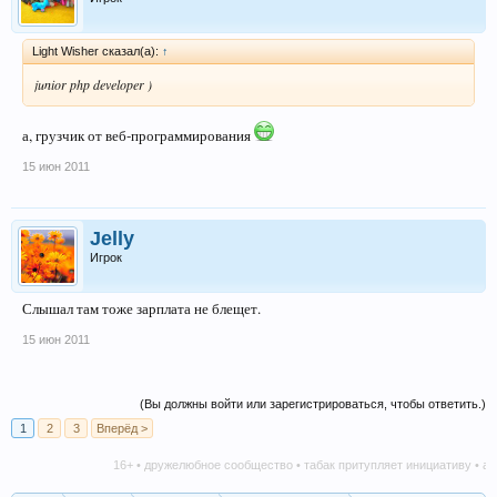
Light Wisher сказал(а):
↑
junior php developer )
а, грузчик от веб-программирования
15 июн 2011
Jelly
Игрок
Слышал там тоже зарплата не блещет.
15 июн 2011
(Вы должны войти или зарегистрироваться, чтобы ответить.)
1
2
3
Вперёд >
16+ • дружелюбное сообщество • табак притупляет инициативу • алкоголь 