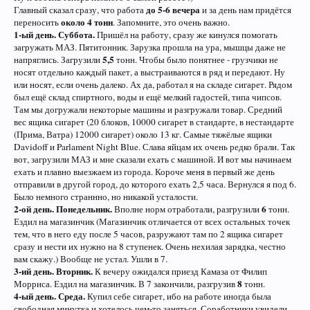
до 5-6 вечера
Главный сказал сразу, что работа
и за день нам придётся
около 4 тонн
переносить
. Запомните, это очень важно.
1-ый день. Суббота.
Пришёл на работу, сразу же кинулся помогать
загружать МАЗ. Пятитонник. Зарузка прошла на ура, мышцы даже не
5,5
напряглись. Загрузили
тонн. Чтобы было понятнее - грузчики не
носят отдельно каждый пакет, а выстраиваются в ряд и передают. Ну
или носят, если очень далеко. Ах да, работал я на складе сигарет. Рядом
был ещё склад спиртного, воды и ещё мелкий гадостей, типа чипсов.
Там мы догружали некоторые машины и разгружали товар. Средний
вес ящика сигарет (20 блоков, 10000 сигарет в стандарте, в нестандарте
(Прима, Ватра) 12000 сигарет) около 13 кг. Самые тяжёлые ящики
Davidoff и Parlament Night Blue. Слава яйцам их очень редко брали. Так
вот, загрузили МАЗ и мне сказали ехать с машиной. И вот мы начинаем
ехать и плавно выезжаем из города. Короче меня в первый же день
отправили в другой город, до которого ехать 2,5 часа. Вернулся я под 6.
Было немного страннно, но никакой усталости.
2-ой день. Понедельник.
6
Вполне норм отработали, разгрузили
тонн.
Ездил на магазинчик (Магазинчик отличается от всех остальных точек
тем, что в него еду после 5 часов, разружают там по 2 ящика сигарет
сразу и нести их нужно на 8 ступенек. Очень нехилая зарядка, честно
вам скажу.) Вообще не устал. Ушли в 7.
3-ий день. Вторник.
К вечеру ожидался приезд Камаза от Филип
8
Морриса. Ездил на магазинчик. В 7 закончили, разгрузив
тонн.
4-ый день. Среда.
Купил себе сигарет, ибо на работе иногда была
свободная минутка и хотелось чем-то заняться. Соработники увидели