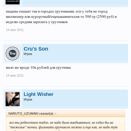
пацаны епашат так в городах грузчиками. еси у тебя не город
миллионер или курортный/ещекакаянитьхня то 500 гр (2500 руб) в
неделю средняя зарплата у грузчиков
14 июн 2011
Cru's Son
Игрок
мало же вроде 10к рублей для грузчика
14 июн 2011
Light Wisher
Игрок
NARUTO_UZUMAKI сказал(а):
↑
лол ты редкостное табло. не надо было выебываться, не ездил бы на
"тяжелые" точки. филонить грузчиком можно и еще как, не надо тут