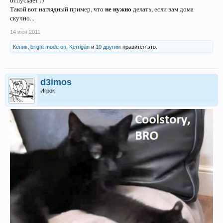
отпускает :)
не нужно
Такой вот наглядный пример, что
делать, если вам дома
скучно...
14 июн 2011
Кеник
,
bright mode on
,
Kerrigan
и
10 другим
нравится это.
d3imos
Игрок