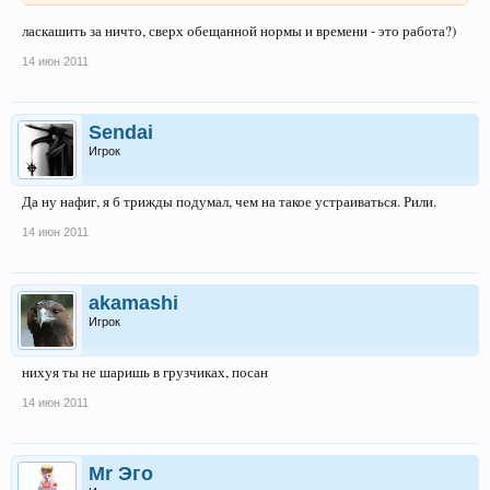
ласкашить за ничто, сверх обещанной нормы и времени - это работа?)
14 июн 2011
Sendai
Игрок
Да ну нафиг, я б трижды подумал, чем на такое устраиваться. Рили.
14 июн 2011
akamashi
Игрок
нихyя ты не шаришь в грузчиках, посан
14 июн 2011
Mr Эго