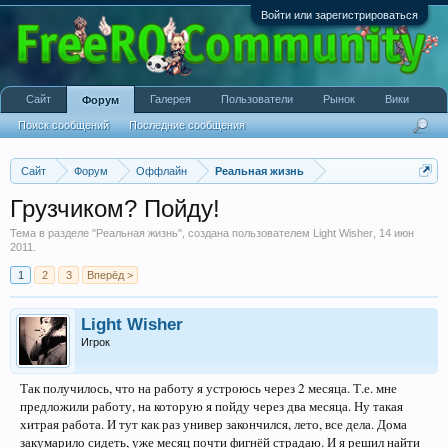
Войти или зарегистрироваться
Сайт
Галерея
Пользователи
Рынок
Вики
Форум
Поиск сообщений
Последние сообщения
Сайт
Форум
Оффлайн
Реальная жизнь
Грузчиком? Пойду!
Тема в разделе "
Реальная жизнь
", создана пользователем
Light Wisher
,
14 июн
2011
.
1
2
3
Вперёд >
Light Wisher
Игрок
Так получилось, что на работу я устроюсь через 2 месяца. Т.е. мне
предложили работу, на которую я пойду через два месяца. Ну такая
хитрая работа. И тут как раз универ закончился, лето, все дела. Дома
закумарило сидеть, уже месяц почти фигнёй страдаю. И я решил найти