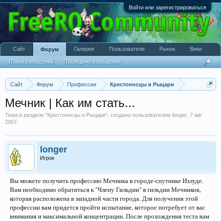
Войти или зарегистрироваться
Сайт
Галерея
Пользователи
Рынок
Вики
Форум
Поиск сообщений
Последние сообщения
Сайт
Форум
Профессии
Крестоносцы и Рыцари
Мечник | Как им стать...
Тема в разделе "
Крестоносцы и Рыцари
", создана пользователем
longer
,
7 авг
2007
.
longer
Игрок
Вы можете получить профессию Мечника в городе-спутнике Излуде.
Вам необходимо обратиться к "Члену Гильдии" в гильдии Мечников,
которая расположена в западной части города. Для получения этой
профессии вам придется пройти испытание, которое потребует от вас
внимания и максимальной концентрации. После прохождения теста вам