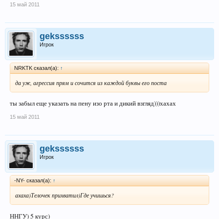
15 май 2011
gekssssss
Игрок
NRKTK сказал(а):
↑
да уж, агрессия прям и сочится из каждой буквы его поста
ты забыл еще указать на пену изо рта и дикий взгляд)))хахах
15 май 2011
gekssssss
Игрок
-NY- сказал(а):
↑
ахаха)Телочек прихватил)Где учишься?
ННГУ) 5 курс)