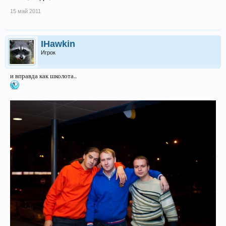
15 май 2011
IHawkin
Игрок
и вправда как школота..