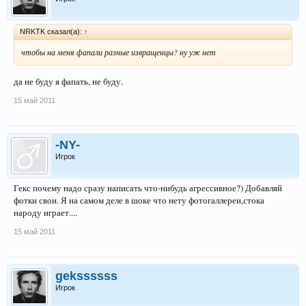
NRKTK сказал(а):
↑
чтобы на меня фапали разные извращенцы? ну уж нет
да не буду я фапать, не буду.
15 май 2011
-NY-
Игрок
Гекс почему надо сразу написать что-нибудь агрессивное?) Добавляй
фотки свои. Я на самом деле в шоке что нету фотогаллереи,стока
народу играет....
15 май 2011
gekssssss
Игрок