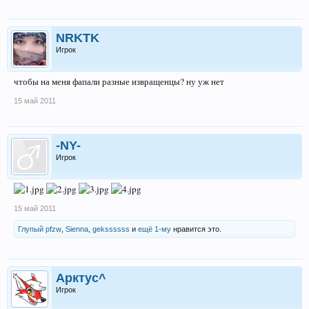
NRKTK
Игрок
чтобы на меня фапали разные извращенцы? ну уж нет
15 май 2011
-NY-
Игрок
15 май 2011
Глупый pfzw
,
Sienna
,
gekssssss
и
ещё 1-му
нравится это.
Арктус^
Игрок