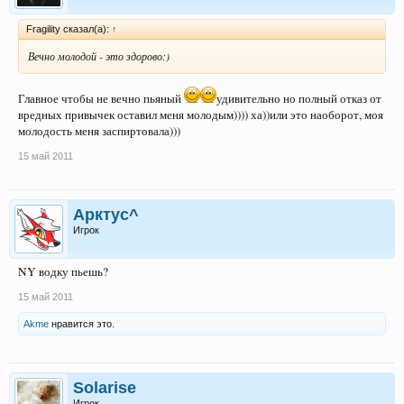
Fragility сказал(а):
↑
Вечно молодой - это здорово:)
Главное чтобы не вечно пьяный
удивительно но полный отказ от
вредных привычек оставил меня молодым)))) ха))или это наоборот, моя
молодость меня заспиртовала)))
15 май 2011
Арктус^
Игрок
NY водку пьешь?
15 май 2011
Akme
нравится это.
Solarise
Игрок