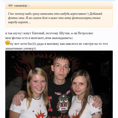
-NY- сказал(а):
↑
Гекс почему надо сразу написать что-нибудь агрессивное?) Добавляй
фотки свои. Я на самом деле в шоке что нету фотогаллереи,стока
народу играет....
я так шучу) зовут Евгений, поэтому Шутки, а-ля Петросян)
мои фотки есть в контакте,лень выкладывать)
ну вот хотя бы)))) дада я выгляжу как школота не смотря на то что
заканчиваю уневер))