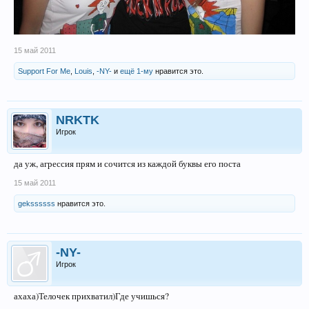
15 май 2011
Support For Me
,
Louis
,
-NY-
и
ещё 1-му
нравится это.
NRKTK
Игрок
да уж, агрессия прям и сочится из каждой буквы его поста
15 май 2011
gekssssss
нравится это.
-NY-
Игрок
ахаха)Телочек прихватил)Где учишься?