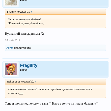
Fragility сказал(а):
↑
В каком месте он дядька?
Обычный парень, блондин =)
Ну, на мой взгляд, дядька Х)
15 май 2011
Akme
нравится это.
Fragility
Игрок
gekssssss сказал(а):
↑
удивительно но полный отказ от вредных привычек оставил меня
молодым))))
Теперь понятно, почему я такая)) Надо срочно начинать бухать +))