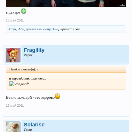
в центре
15 май 2011
Stoya
,
-NY-
,
gekssssss
и
ещё 1-му
нравится это.
Fragility
Игрок
IHawkin сказал(а):
↑
и вправда как школота..
Вечно молодой - это здорово
15 май 2011
Solarise
Игрок