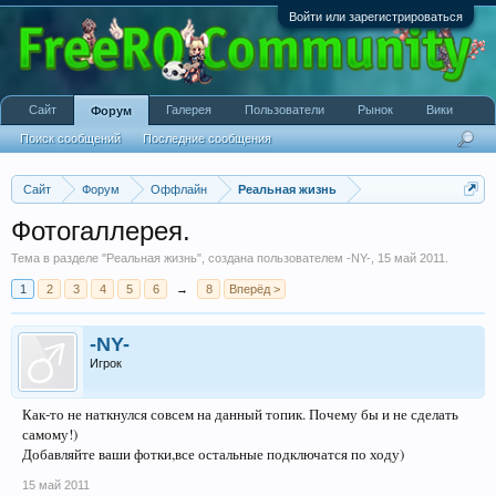
Войти или зарегистрироваться
Сайт
Галерея
Пользователи
Рынок
Вики
Форум
Поиск сообщений
Последние сообщения
Сайт
Форум
Оффлайн
Реальная жизнь
Фотогаллерея.
Тема в разделе "
Реальная жизнь
", создана пользователем
-NY-
,
15 май 2011
.
1
2
3
4
5
6
→
8
Вперёд >
-NY-
Игрок
Как-то не наткнулся совсем на данный топик. Почему бы и не сделать
самому!)
Добавляйте ваши фотки,все остальные подключатся по ходу)
15 май 2011