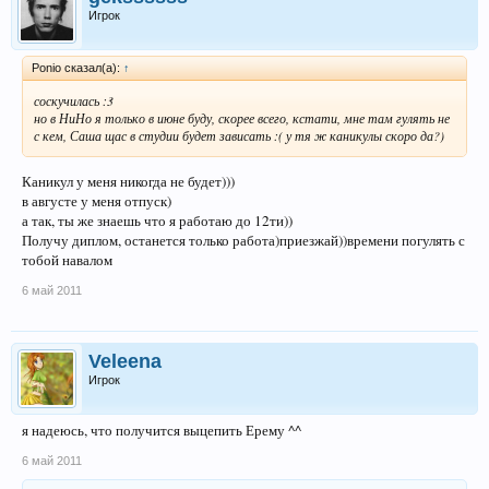
Игрок
Ponio сказал(а):
↑
соскучилась :3
но в НиНо я только в июне буду, скорее всего, кстати, мне там гулять не
с кем, Саша щас в студии будет зависать :( у тя ж каникулы скоро да?)
Каникул у меня никогда не будет)))
в августе у меня отпуск)
а так, ты же знаешь что я работаю до 12ти))
Получу диплом, останется только работа)приезжай))времени погулять с
тобой навалом
6 май 2011
Veleena
Игрок
я надеюсь, что получится выцепить Ерему ^^
6 май 2011