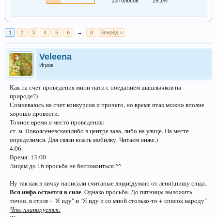
23 голосов
29,1%
1
2
3
4
5
6
→
8
Вперёд >
Veleena
Игрок
Как на счет проведения мини-пати с поеданием шашлычков на
природе?)
Сомневаюсь на счет конкурсов и прочего, но время итак можно вполне
хорошо провести.
Точное время и место проведения:
ст. м. Новоясеневская(либо в центре зала, либо на улице. На месте
определимся. Для связи юзать мобилку. Читаем ниже.)
4.06.
Время: 13:00
Лицам до 16 просьба не беспокоиться ^^
Ну так как в личку написали считаные люди(думаю от лени),пишу сюда.
Вся инфа остается в силе
. Однако просьба. До пятницы выложить
точно, в стиле - "Я иду" и "Я иду и со мной столько-то + список народу"
Что планируется: