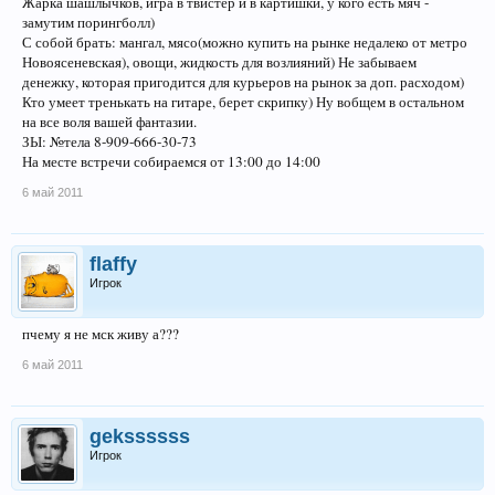
Жарка шашлычков, игра в твистер и в картишки, у кого есть мяч -
замутим порингболл)
С собой брать: мангал, мясо(можно купить на рынке недалеко от метро
Новоясеневская), овощи, жидкость для возлияний) Не забываем
денежку, которая пригодится для курьеров на рынок за доп. расходом)
Кто умеет тренькать на гитаре, берет скрипку) Ну вобщем в остальном
на все воля вашей фантазии.
ЗЫ: №тела 8-909-666-30-73
На месте встречи собираемся от 13:00 до 14:00
6 май 2011
flaffy
Игрок
пчему я не мск живу а???
6 май 2011
gekssssss
Игрок