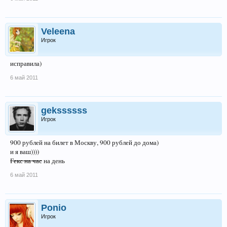
Veleena
Игрок
исправила)
6 май 2011
gekssssss
Игрок
900 рублей на билет в Москву, 900 рублей до дома)
и я ваш))))
Гекс на час
на день
6 май 2011
Ponio
Игрок