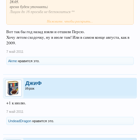
28.05.
время будем уточнять)
Лицам до 16 просьба не беспокоиться ^^
Нажмите, чтобы раскрыть...
Кто имеет желание притопать - пишем в личку)
Вот так бы год назад взяли и отшили Персю.
Хочу летом сходочку, ну в июле там! Или в самом конце августа, как в
2009.
7 май 2011
Akme
нравится это.
ДжиФ
Игрок
+1 к июлю.
7 май 2011
UndeadDragon
нравится это.