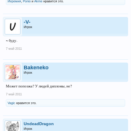
Иеремия
,
Ponio
и
Akme
нравится это.
-V-
Игрок
~ буду.
7 май 2011
Bakeneko
Игрок
Может попозжа? У людей дипломы, не?
7 май 2011
Vagic
нравится это.
UndeadDragon
Игрок