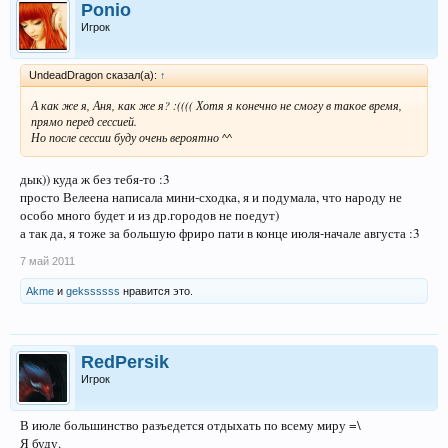
Ponio
Игрок
UndeadDragon сказал(а):
↑
А как же я, Аня, как же я? :(((( Хотя я конечно не смогу в такое время,
прямо перед сессией.
Но после сессии буду очень вероятно ^^
дык)) куда ж без тебя-то :3
просто Велеена написала мини-сходка, я и подумала, что народу не
особо много будет и из др.городов не поедут)
а так да, я тоже за большую фриро пати в конце июля-начале августа :3
7 май 2011
Akme
и
gekssssss
нравится это.
RedPersik
Игрок
В июле большинство разъедется отдыхать по всему миру =\
Я буду.