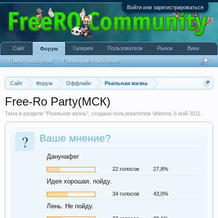
Войти или зарегистрироваться
Сайт
Галерея
Пользователи
Рынок
Вики
Форум
Поиск сообщений
Последние сообщения
Сайт
Форум
Оффлайн
Реальная жизнь
Free-Ro Party(МСК)
Тема в разделе "
Реальная жизнь
", создана пользователем
Veleena
,
6 май 2011
.
?
Ваше мнение?
Данунафег
22 голосов
27,8%
Идея хорошая, пойду.
34 голосов
43,0%
Лень. Не пойду.