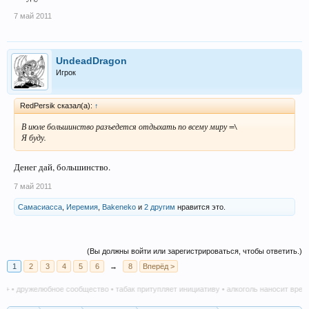
7 май 2011
UndeadDragon
Игрок
RedPersik сказал(а):
↑
В июле большинство разъедется отдыхать по всему миру =\
Я буду.
Денег дай, большинство.
7 май 2011
Самасиасса
,
Иеремия
,
Bakeneko
и
2 другим
нравится это.
(Вы должны войти или зарегистрироваться, чтобы ответить.)
1
2
3
4
5
6
→
8
Вперёд >
ружелюбное сообщество • табак притупляет инициативу • алкоголь наносит вред в любо