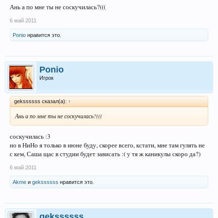
Ань а по мне ты не соскучилась?(((
6 май 2011
Ponio
нравится это.
Ponio
Игрок
gekssssss сказал(а):
↑
Ань а по мне ты не соскучилась?(((
соскучилась :3
но в НиНо я только в июне буду, скорее всего, кстати, мне там гулять не
с кем, Саша щас в студии будет зависать :( у тя ж каникулы скоро да?)
6 май 2011
Akme
и
gekssssss
нравится это.
gekssssss