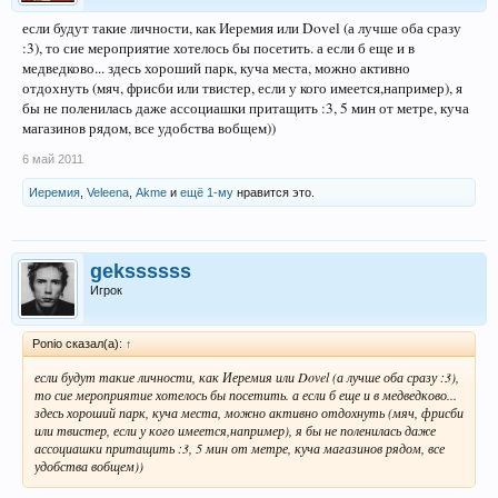
если будут такие личности, как Иеремия или Dovel (а лучше оба сразу
:3), то сие мероприятие хотелось бы посетить. а если б еще и в
медведково... здесь хороший парк, куча места, можно активно
отдохнуть (мяч, фрисби или твистер, если у кого имеется,например), я
бы не поленилась даже ассоциашки притащить :3, 5 мин от метре, куча
магазинов рядом, все удобства вобщем))
6 май 2011
Иеремия
,
Veleena
,
Akme
и
ещё 1-му
нравится это.
gekssssss
Игрок
Ponio сказал(а):
↑
если будут такие личности, как Иеремия или Dovel (а лучше оба сразу :3),
то сие мероприятие хотелось бы посетить. а если б еще и в медведково...
здесь хороший парк, куча места, можно активно отдохнуть (мяч, фрисби
или твистер, если у кого имеется,например), я бы не поленилась даже
ассоциашки притащить :3, 5 мин от метре, куча магазинов рядом, все
удобства вобщем))