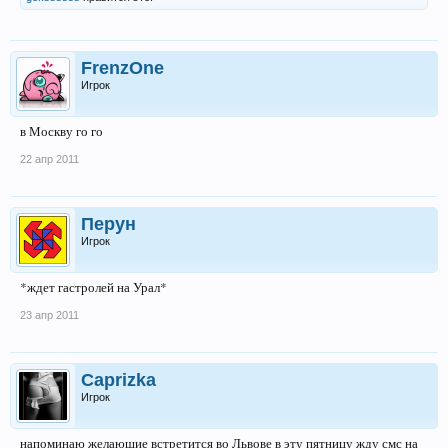
FrenzOne
Игрок
в Москву го го
22 апр 2011
Перун
Игрок
*ждет гастролей на Урал*
23 апр 2011
Caprizka
Игрок
напоминаю желающие встретится во Львове в эту пятницу жду смс на