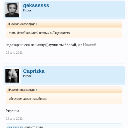
gekssssss
Игрок
IHawkin сказал(а):
↑
а ты давай начинай пить и в Дзержинск)
недождешься)) не начну)))лучше ты бросай, и в Нижний
22 апр 2011
Caprizka
Игрок
IHawkin сказал(а):
↑
где этот львов находится
Украина
22 апр 2011
gekssssss
нравится это.