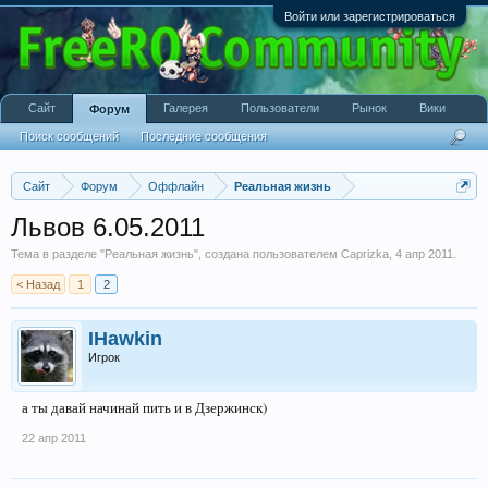
Войти или зарегистрироваться
Сайт
Галерея
Пользователи
Рынок
Вики
Форум
Поиск сообщений
Последние сообщения
Сайт
Форум
Оффлайн
Реальная жизнь
Львов 6.05.2011
Тема в разделе "
Реальная жизнь
", создана пользователем
Caprizka
,
4 апр 2011
.
< Назад
1
2
IHawkin
Игрок
а ты давай начинай пить и в Дзержинск)
22 апр 2011