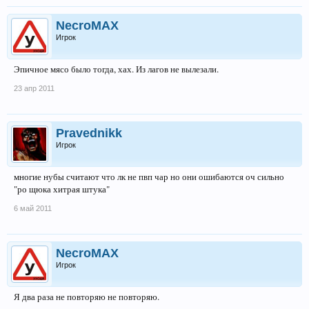
NecroMAX
Игрок
Эпичное мясо было тогда, хах. Из лагов не вылезали.
23 апр 2011
Pravednikk
Игрок
многие нубы считают что лк не пвп чар но они ошибаются оч сильно
"ро щюка хитрая штука"
6 май 2011
NecroMAX
Игрок
Я два раза не повторяю не повторяю.