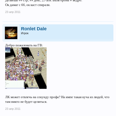
Делаешь 99 стр, 99 декс, 25 аги. Валя бронь + ведро.
Ок дамаг с бб, ок каст спирали.
23 апр 2011
Ronlet Dale
Игрок
Добро пожаловать на ГВ:
ЛК может отвлечь на секунду профа? На импе такая куча из людей, что
там никто не будет целиться.
23 апр 2011