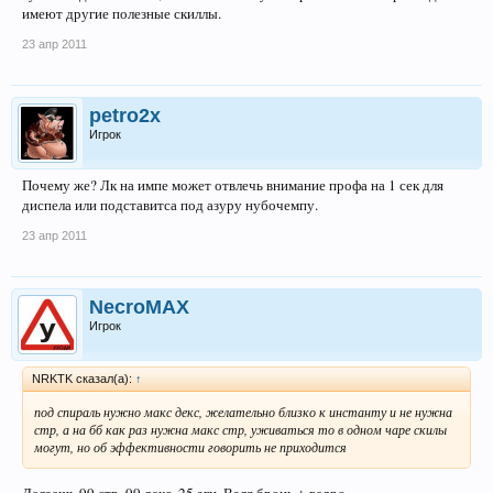
имеют другие полезные скиллы.
23 апр 2011
petro2x
Игрок
Почему же? Лк на импе может отвлечь внимание профа на 1 сек для
диспела или подставитса под азуру нубочемпу.
23 апр 2011
NecroMAX
Игрок
NRKTK сказал(а):
↑
под спираль нужно макс декс, желательно близко к инстанту и не нужна
стр, а на бб как раз нужна макс стр, уживаться то в одном чаре скилы
могут, но об эффективности говорить не приходится