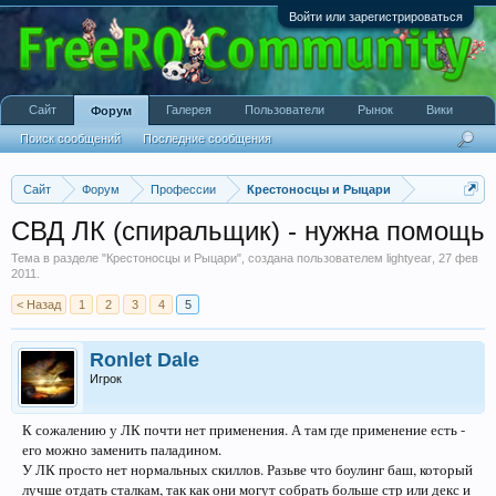
Войти или зарегистрироваться
Сайт
Галерея
Пользователи
Рынок
Вики
Форум
Поиск сообщений
Последние сообщения
Сайт
Форум
Профессии
Крестоносцы и Рыцари
СВД ЛК (спиральщик) - нужна помощь
Тема в разделе "
Крестоносцы и Рыцари
", создана пользователем
lightyear
,
27 фев
2011
.
< Назад
1
2
3
4
5
Ronlet Dale
Игрок
К сожалению у ЛК почти нет применения. А там где применение есть -
его можно заменить паладином.
У ЛК просто нет нормальных скиллов. Разьве что боулинг баш, который
лучше отдать сталкам, так как они могут собрать больше стр или декс и