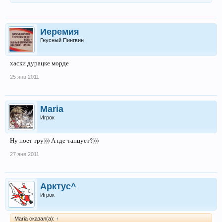
Иеремия
Гнусный Пингвин
хаски дурацке морде
25 янв 2011
Maria
Игрок
Ну поет тру))) А где-танцует?)))
27 янв 2011
Арктус^
Игрок
Maria сказал(а):
↑