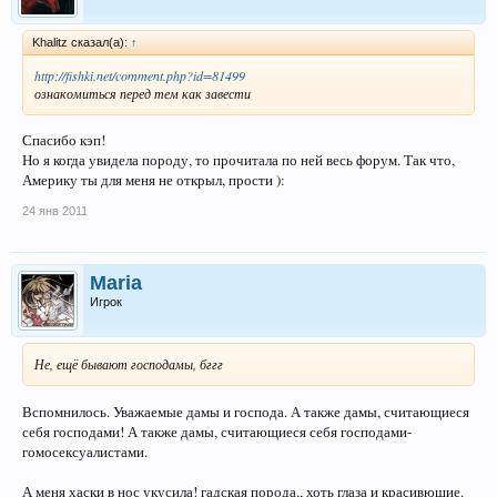
Khalitz сказал(а):
↑
http://fishki.net/comment.php?id=81499
ознакомиться перед тем как завести
Спасибо кэп!
Но я когда увидела породу, то прочитала по ней весь форум. Так что,
Америку ты для меня не открыл, прости ):
24 янв 2011
Maria
Игрок
Не, ещё бывают господамы, бггг
Вспомнилось. Уважаемые дамы и господа. А также дамы, считающиеся
себя господами! А также дамы, считающиеся себя господами-
гомосексуалистами.
А меня хаски в нос укусила! гадская порода., хоть глаза и красивющие.