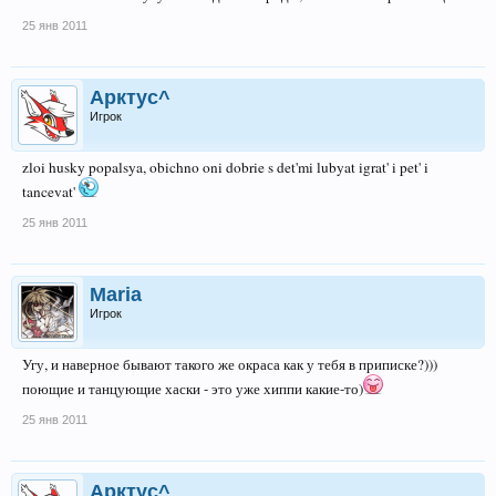
25 янв 2011
Арктус^
Игрок
zloi husky popalsya, obichno oni dobrie s det'mi lubyat igrat' i pet' i
tancevat'
25 янв 2011
Maria
Игрок
Угу, и наверное бывают такого же окраса как у тебя в приписке?)))
поющие и танцующие хаски - это уже хиппи какие-то)
25 янв 2011
Арктус^