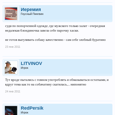
Иеремия
Гнусный Пингвин
судя по попорченной одежде, где мужского только халат - очередная
недалекая блондиночка завела себе парочку хаски.
не готов выгуливать собаку качественно - сам себе злобный буратино
23 янв 2011
LITVINOV
Игрок
Тут вроде пытались с говном употреблять и обмазываться остатками, и
вдруг тема как то на собачатину скатилась,... нипонятно
24 янв 2011
RedPersik
Игрок