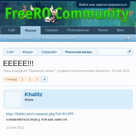
Войти или зарегистрироваться
Сайт
Галерея
Пользователи
Рынок
Вики
Форум
Поиск сообщений
Последние сообщения
Сайт
Форум
Оффлайн
Реальная жизнь
ЕЕЕЕЕ!!!
Тема в разделе "
Реальная жизнь
", создана пользователем
Shooshoo
,
19 янв 2011
.
< Назад
1
2
3
4
Khalitz
Игрок
http://fishki.net/comment.php?id=81499
ознакомиться перед тем как завести
23 янв 2011