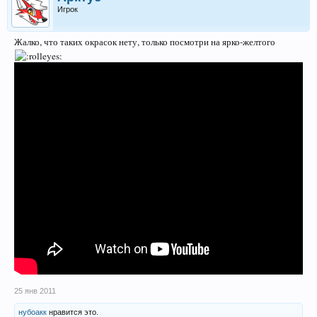
Игрок
Жалко, что таких окрасок нету, только посмотри на ярко-желтого
25 янв 2011
нубоакк
нравится это.