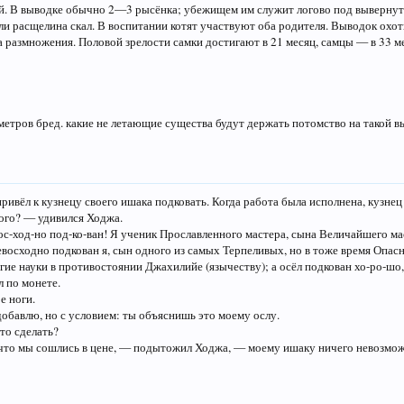
й. В выводке обычно 2—3 рысёнка; убежищем им служит логово под вывернуты
ли расщелина скал. В воспитании котят участвуют оба родителя. Выводок охот
 размножения. Половой зрелости самки достигают в 21 месяц, самцы — в 33 м
метров бред. какие не летающие существа будут держать потомство на такой в
привёл к кузнецу своего ишака подковать. Когда работа была исполнена, кузнец
ого? — удивился Ходжа.
ос-ход-но под-ко-ван! Я ученик Прославленного мастера, сына Величайшего мас
евосходно подкован я, сын одного из самых Терпеливых, но в тоже время Опас
е науки в противостоянии Джахилийе (язычеству); а осёл подкован хо-ро-шо,
л по монете.
е ноги.
обавлю, но с условием: ты объяснишь это моему ослу.
то сделать?
то мы сошлись в цене, — подытожил Ходжа, — моему ишаку ничего невозможн