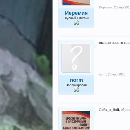
Иеремия
,
28 апр 201
Иеремия
Гнусный Пингвин
окошко нового со
norm
,
28 апр 2010
norm
Заблокирован
Лайк_э_бой, вбрось