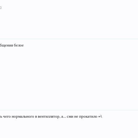
0
общения белое
 чего нормального в вентиллятор, а... сми не прокатило =\