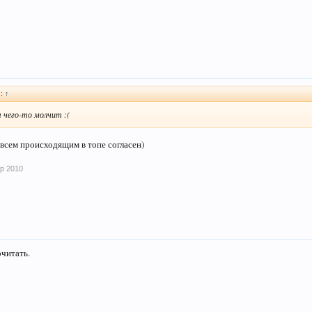
):
↑
 чего-то молчит :(
 всем происходящим в топе согласен)
пр 2010
очитать.