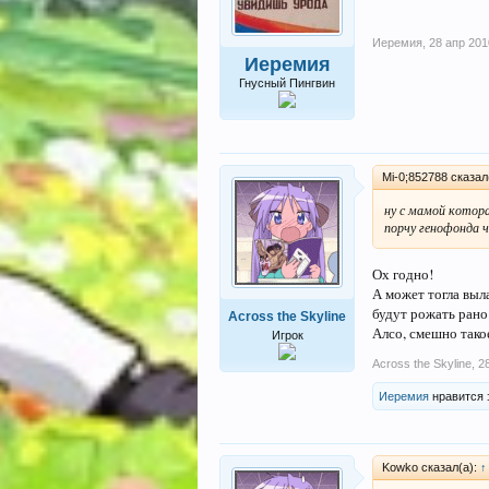
Иеремия
,
28 апр 201
Иеремия
Гнусный Пингвин
Mi-0;852788 сказал
ну с мамой котора
порчу генофонда ч
Ох годно!
А может тогла выл
будут рожать рано
Across the Skyline
Алсо, смешно тако
Игрок
Across the Skyline
,
2
Иеремия
нравится 
Kowko сказал(а):
↑