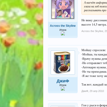
А насчёт информир
глаза на лоб поле
рассказывать про 
Не вижу диссонанс
высоте 14,5 метра.
Across the Skyline
Игрок
Across the Skyline
,
2
Мойшу спросили:
-Мойша, ты каждый 
-Врачу нужны день
-Но отправляет теб
-Аптекарю нужны д
-Но ты приходишь 
-Я же тоже хочу ж
ДжиФ
Так вот, каждый з
Игрок
ДжиФ
,
29 апр 2010
Гон у рыси в февр