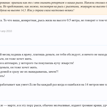
ования: приехали как-то с нтв снимать репортаж о наших рысях. Наплели столько ер
зли. Не представляю, как можно, посмотрев на рысь с рысятами, живущую на высоте 
дупла на высоте 14,5. Или у страха глаза настолько велики?
а. То что ваша_конкретная_рысь жила на высоте 0.5 метра, не говорит о том 
9 апр 2010
месяц ходишь к врачу, платишь деньги, он тебя обследует, и ничего не находи
ги, он тоже хочет жить.
я к аптекарю, у которого ты покупаешь кучу лекарств!
еньги, он тоже хочет жить.
домой и сразу же их выкидываешь, зачем?!
ить!
арабатывает как умеет.Если бы каждый раз когда я ошибался на 14 метров мне п
але — марте, и в эту пору рыси, обычно молчаливые, издают громкие крики, ур