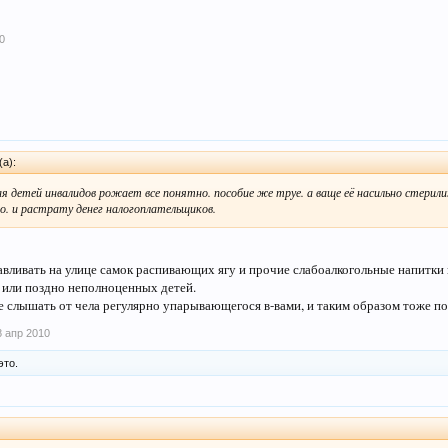
0
(а):
я детей инвалидов рожает все понятно. пособие же труе. а ваще её насильно стерили
о. и растрату денег налогоплательщиков.
авливать на улице самок распивающих ягу и прочие слабоалкогольные напитки 
 или поздно неполноценных детей.
е слышать от чела регулярно упарывающегося в-вами, и таким образом тоже 
8 апр 2010
это.