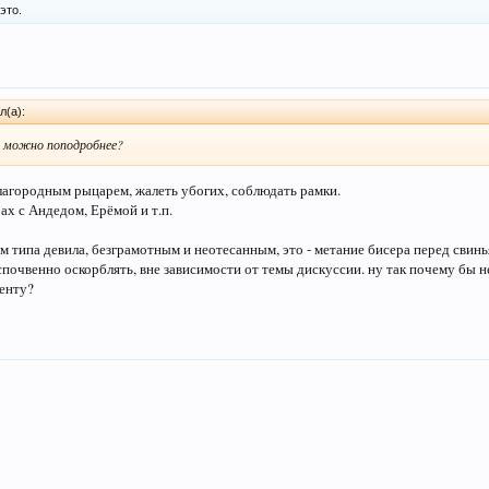
это.
л(а):
, можно поподробнее?
благородным рыцарем, жалеть убогих, соблюдать рамки.
ах с Андедом, Ерёмой и т.п.
 типа девила, безграмотным и неотесанным, это - метание бисера перед свинья
еспочвенно оскорблять, вне зависимости от темы дискуссии. ну так почему бы н
енту?