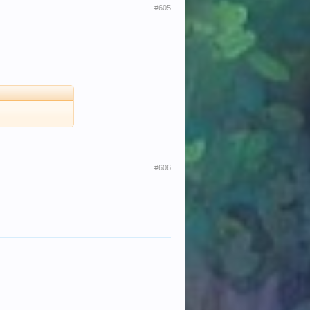
#605
#606