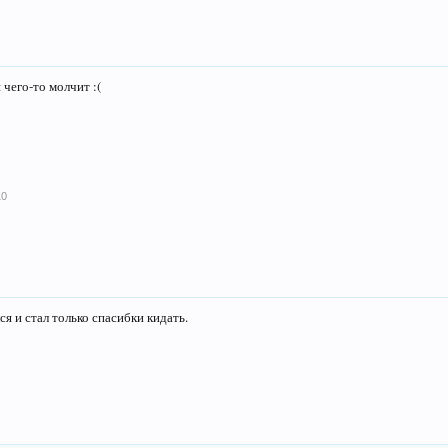
чего-то молчит :(
10
я и стал только спасибки кидать.