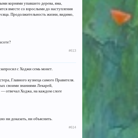
ми корнями упавшего дерева, яма,
ится вместе со взрослыми до наступления
есяца. Продолжительность жизни, видимо,
ысоте?
#613
 запросил с Ходжи семь монет.
тера, Главного кузнеца самого Правителя.
ных своими знаниями Лекарей,
 — отвечал Ходжа, на каждом слоге
о ни доказать, ни объяснить.
#614