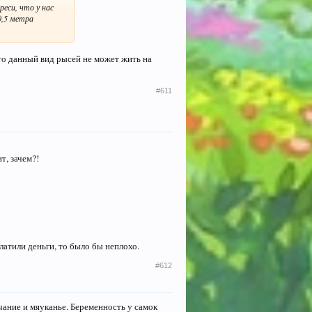
еси, что у нас
0,5 метра
что данный вид рысей не может жить на
#611
т, зачем?!
латили деньги, то было бы неплохо.
#612
чание и мяуканье. Беременность у самок