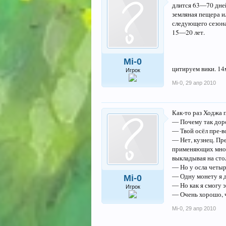
длится 63—70 дне
земляная пещера и
следующего сезона
15—20 лет.
Mi-0
цитируем вики. 14
Игрок
Mi-0
,
29 апр 2010
Как-то раз Ходжа 
— Почему так дор
— Твой осёл пре-в
— Нет, кузнец. Пр
применяющих многи
выкладывая на сто
— Но у осла четыр
— Одну монету я д
Mi-0
— Но как я смогу э
Игрок
— Очень хорошо, ч
Mi-0
,
29 апр 2010