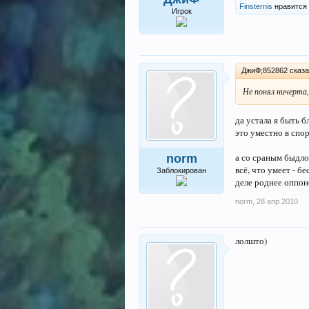
Finsternis
нравится 
Игрок
ДжиФ;852862 сказа
Не понял ничерта
да устала я быть 
это уместно в спор
а со сраным быдлом
norm
всё, что умеет - б
Заблокирован
деле роднее оппон
norm
,
28 апр 2010
лолшто)