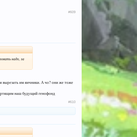
#609
зовать надо, за
и вырезать им яичники. А чо? они же тоже
портящим наш будущий генофонд
#610