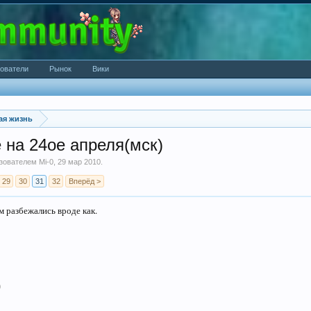
ователи
Рынок
Вики
ая жизнь
 на 24ое апреля(мск)
ьзователем
Mi-0
,
29 мар 2010
.
29
30
31
32
Вперёд >
м разбежались вроде как.
0