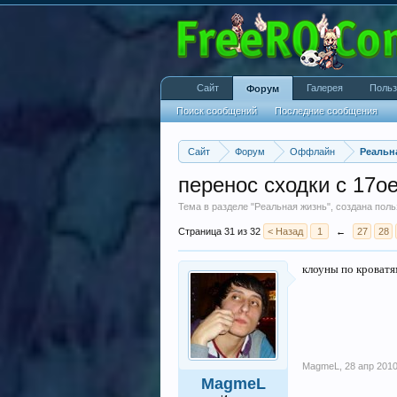
Сайт
Галерея
Польз
Форум
Поиск сообщений
Последние сообщения
Сайт
Форум
Оффлайн
Реальн
перенос сходки с 17ое
Тема в разделе "
Реальная жизнь
", создана пол
Страница 31 из 32
< Назад
1
←
27
28
клоуны по кроватя
MagmeL
,
28 апр 201
MagmeL