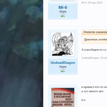
Mi-0
,
28 апр 2010
Mi-0
Игрок
Finsternis сказал(а
Дракончик сегодня
А я вообщем то со
UndeadDragon
,
28 а
UndeadDragon
Игрок
я пришел что-то п
а тут ничего нет.
к.о.