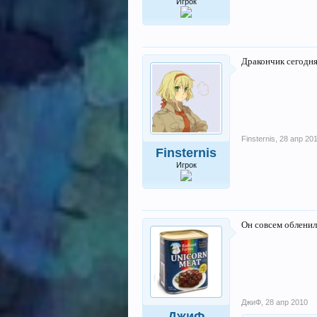
Игрок
Дракончик сегодня 
Finsternis
,
28 апр 20
Finsternis
Игрок
Он совсем обленилс
ДжиФ
,
28 апр 2010
ДжиФ