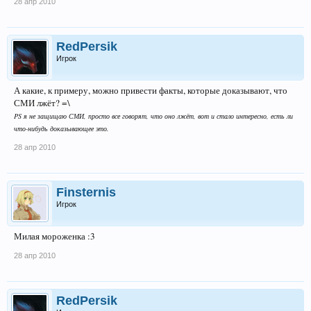
28 апр 2010
RedPersik
Игрок
А какие, к примеру, можно привести факты, которые доказывают, что
СМИ лжёт? =\
PS я не защищаю СМИ, просто все говорят, что оно лжёт, вот и стало интересно, есть ли
что-нибудь доказывающее это.
28 апр 2010
Finsternis
Игрок
Милая мороженка :3
28 апр 2010
RedPersik