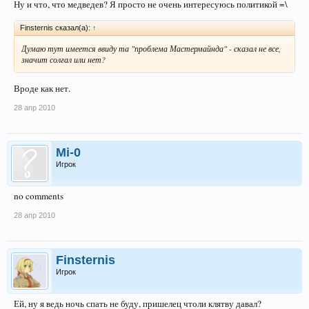
Ну и что, что медведев? Я просто не очень интересуюсь политикой =\
Finsternis сказал(а):
↑
Думаю тут имеется ввиду та "проблема Мастермайнда" - сказал не все,
значит солгал или нет?
Вроде как нет.
28 апр 2010
Mi-0
Игрок
no comments
28 апр 2010
Finsternis
Игрок
Ей, ну я ведь ночь спать не буду, пришелец чтоли клятву давал?