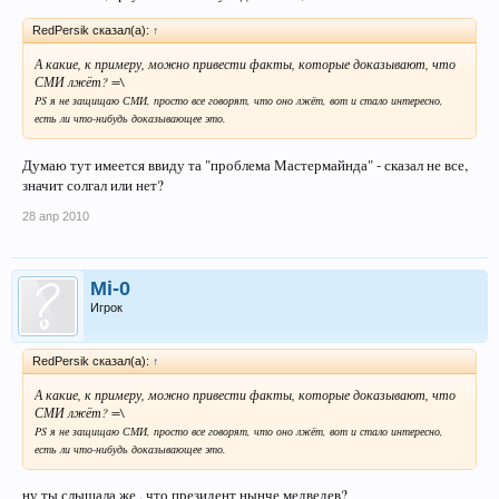
RedPersik сказал(а):
↑
А какие, к примеру, можно привести факты, которые доказывают, что
СМИ лжёт? =\
PS я не защищаю СМИ, просто все говорят, что оно лжёт, вот и стало интересно,
есть ли что-нибудь доказывающее это.
Думаю тут имеется ввиду та "проблема Мастермайнда" - сказал не все,
значит солгал или нет?
28 апр 2010
Mi-0
Игрок
RedPersik сказал(а):
↑
А какие, к примеру, можно привести факты, которые доказывают, что
СМИ лжёт? =\
PS я не защищаю СМИ, просто все говорят, что оно лжёт, вот и стало интересно,
есть ли что-нибудь доказывающее это.
ну ты слышала же , что президент нынче медведев?