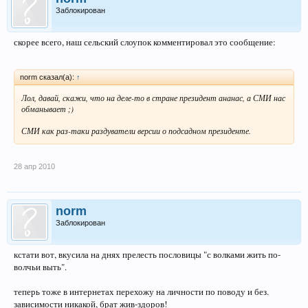
Заблокирован
скорее всего, наш сельский слоупок комментировал это сообщение:
norm сказал(а):
↑
Лол, давай, скажи, что на деле-то в стране президент ананас, а СМИ нас
обманывает ;)
СМИ как раз-таки раздуватели версии о подсадном президенте.
28 апр 2010
norm
Заблокирован
кстати вот, вкусила на днях прелесть пословицы "с волками жить по-
волчьи выть".
теперь тоже в интернетах перехожу на личности по поводу и без.
зависимости никакой, брат жив-здоров!