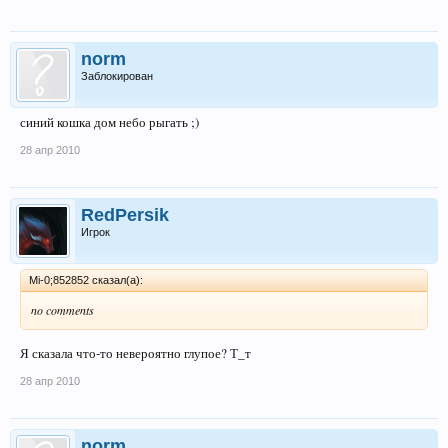
norm
Заблокирован
синий кошка дом небо рыгать ;)
28 апр 2010
RedPersik
Игрок
Mi-0;852852 сказал(а):
no comments
Я сказала что-то невероятно глупое? Т_т
28 апр 2010
norm