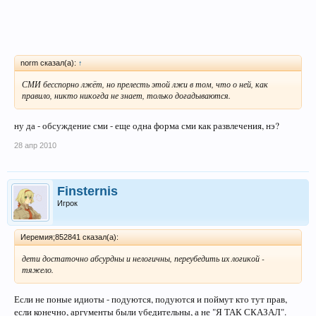
norm сказал(а):
↑
СМИ бесспорно лжёт, но прелесть этой лжи в том, что о ней, как
правило, никто никогда не знает, только догадываются.
ну да - обсуждение сми - еще одна форма сми как развлечения, нэ?
28 апр 2010
Finsternis
Игрок
Иеремия;852841 сказал(а):
дети достаточно абсурдны и нелогичны, переубедить их логикой -
тяжело.
Если не поные идиоты - подуются, подуются и поймут кто тут прав,
если конечно, аргументы были убедительны, а не "Я ТАК СКАЗАЛ".