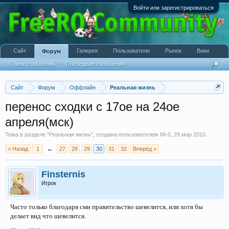
Войти или зарегистрироваться
Сайт
Галерея
Пользователи
Рынок
Вики
Форум
Поиск сообщений
Последние сообщения
Сайт
Форум
Оффлайн
Реальная жизнь
перенос сходки с 17ое на 24ое
апреля(мск)
Тема в разделе "
Реальная жизнь
", создана пользователем
Mi-0
,
29 мар 2010
.
< Назад
1
←
27
28
29
30
31
32
Вперёд >
Finsternis
Игрок
Часто только благодаря сми правительство шевелится, или хотя бы
делает вид что шевелится.