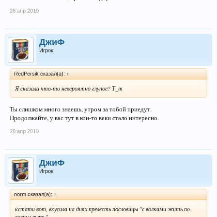
28 апр 2010
ДжиФ
Игрок
RedPersik сказал(а):
↑
Я сказала что-то невероятно глупое? Т_т
Ты слишком много знаешь, утром за тобой приедут.
Продолжайте, у вас тут в кои-то веки стало интересно.
28 апр 2010
ДжиФ
Игрок
norm сказал(а):
↑
кстати вот, вкусила на днях прелесть пословицы "с волками жить по-
волчьи выть".