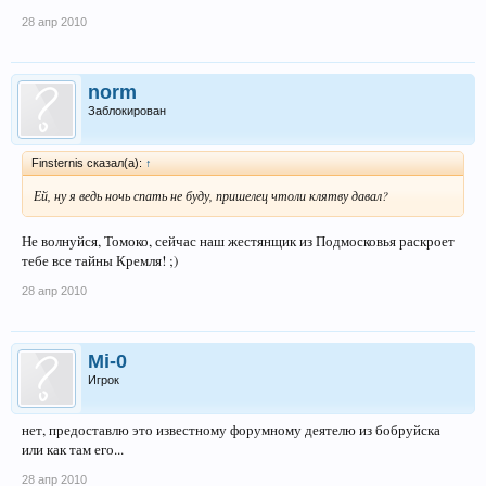
28 апр 2010
norm
Заблокирован
Finsternis сказал(а):
↑
Ей, ну я ведь ночь спать не буду, пришелец чтоли клятву давал?
Не волнуйся, Томоко, сейчас наш жестянщик из Подмосковья раскроет
тебе все тайны Кремля! ;)
28 апр 2010
Mi-0
Игрок
нет, предоставлю это известному форумному деятелю из бобруйска
или как там его...
28 апр 2010