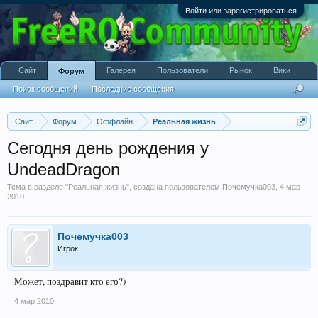
Войти или зарегистрироваться
Сайт
Галерея
Пользователи
Рынок
Вики
Форум
Поиск сообщений
Последние сообщения
Сайт
Форум
Оффлайн
Реальная жизнь
Сегодня день рождения у
UndeadDragon
Тема в разделе "
Реальная жизнь
", создана пользователем
Почемучка003
,
4 мар
2010
.
Почемучка003
Игрок
Может, поздравит кто его?)
4 мар 2010