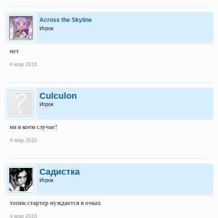
Across the Skyline
Игрок
нет
4 мар 2010
Culculon
Игрок
ни в коем случае!
4 мар 2010
Садистка
Игрок
топик стартер нуждается в очках
4 мар 2010