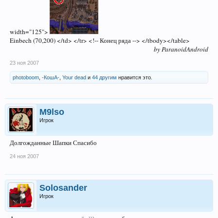
width="125">
Einbech (70,200) </td> </tr> <!-- Конец ряда --> </tbody></table>
by ParanoidAndroid
23 ноя 2007
photoboom
,
-КошА-
,
Your dead
и
44 другим
нравится это.
M9lso
Игрок
Долгожданные Шапки Спасибо
24 ноя 2007
Solosander
Игрок