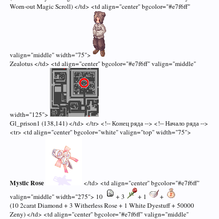
Worn-out Magic Scroll) </td> <td align="center" bgcolor="#e7f6ff"
valign="middle" width="75">
Zealotus </td> <td align="center" bgcolor="#e7f6ff" valign="middle"
width="125">
Gl_prison1 (138,141) </td> </tr> <!-- Конец ряда --> <!-- Начало ряда -->
<tr> <td align="center" bgcolor="white" valign="top" width="75">
Mystic Rose
</td> <td align="center" bgcolor="#e7f6ff"
valign="middle" width="275"> 10
+ 3
+ 1
+
(10 2carat Diamond + 3 Witherless Rose + 1 White Dyestuff + 50000
Zeny) </td> <td align="center" bgcolor="#e7f6ff" valign="middle"