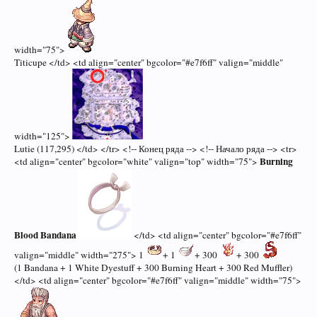
width="75">
Titicupe </td> <td align="center" bgcolor="#e7f6ff" valign="middle"
width="125">
Lutie (117,295) </td> </tr> <!-- Конец ряда --> <!-- Начало ряда --> <tr>
Burning
<td align="center" bgcolor="white" valign="top" width="75">
Blood Bandana
</td> <td align="center" bgcolor="#e7f6ff"
valign="middle" width="275"> 1
+ 1
+ 300
+ 300
(1 Bandana + 1 White Dyestuff + 300 Burning Heart + 300 Red Muffler)
</td> <td align="center" bgcolor="#e7f6ff" valign="middle" width="75">