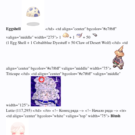
Eggshell
</td> <td align="center" bgcolor="#e7f6ff"
valign="middle" width="275"> 1
+ 1
+ 50
(1 Egg Shell + 1 Cobaltblue Dyestuff + 50 Claw of Desert Wolf) </td> <td
align="center" bgcolor="#e7f6ff" valign="middle" width="75">
Titicupe </td> <td align="center" bgcolor="#e7f6ff" valign="middle"
width="125">
Lutie (117,295) </td> </tr> <!-- Конец ряда --> <!-- Начало ряда --> <tr>
Blush
<td align="center" bgcolor="white" valign="top" width="75">