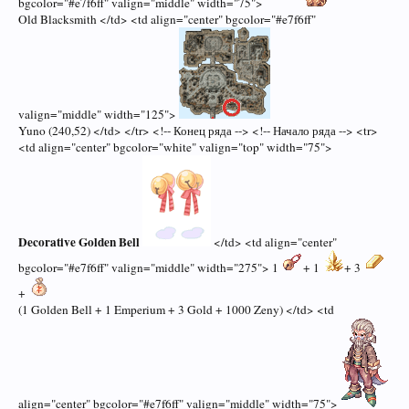
bgcolor="#e7f6ff" valign="middle" width="75">
Old Blacksmith </td> <td align="center" bgcolor="#e7f6ff"
valign="middle" width="125">
Yuno (240,52) </td> </tr> <!-- Конец ряда --> <!-- Начало ряда --> <tr>
<td align="center" bgcolor="white" valign="top" width="75">
Decorative Golden Bell
</td> <td align="center"
bgcolor="#e7f6ff" valign="middle" width="275"> 1
+ 1
+ 3
+
(1 Golden Bell + 1 Emperium + 3 Gold + 1000 Zeny) </td> <td
align="center" bgcolor="#e7f6ff" valign="middle" width="75">