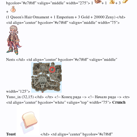
bgcolor="#e7f6ff" valign="middle" width="275"> 1
+ 1
+ 3
+
(1 Queen's Hair Ornament + 1 Emperium + 3 Gold + 20000 Zeny) </td>
<td align="center" bgcolor="#e7f6ff" valign="middle" width="75">
Neris </td> <td align="center" bgcolor="#e7f6ff" valign="middle"
width="125">
Yuno_in (32,15) </td> </tr> <!-- Конец ряда --> <!-- Начало ряда --> <tr>
Crunch
<td align="center" bgcolor="white" valign="top" width="75">
Toast
</td> <td align="center" bgcolor="#e7f6ff"