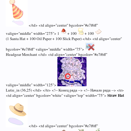
</td> <td align="center" bgcolor="#e7f6ff"
valign="middle" width="275"> 1
+ 100
+ 100
(1 Santa Hat + 100 Oil Paper + 100 Slick Paper) </td> <td align="center"
bgcolor="#e7f6ff" valign="middle" width="75">
Headgear Merchant </td> <td align="center" bgcolor="#e7f6ff"
valign="middle" width="125">
Lutie_in (36,25) </td> </tr> <!-- Конец ряда --> <!-- Начало ряда --> <tr>
Straw Hat
<td align="center" bgcolor="white" valign="top" width="75">
</td> <td align="center" bgcolor="#e7f6ff"