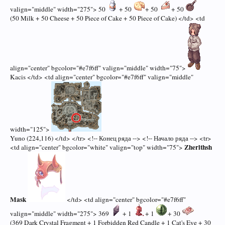
valign="middle" width="275"> 50
+ 50
+ 50
+ 50
(50 Milk + 50 Cheese + 50 Piece of Cake + 50 Piece of Cake) </td> <td
align="center" bgcolor="#e7f6ff" valign="middle" width="75">
Kacis </td> <td align="center" bgcolor="#e7f6ff" valign="middle"
width="125">
Yuno (224,116) </td> </tr> <!-- Конец ряда --> <!-- Начало ряда --> <tr>
Zherlthsh
<td align="center" bgcolor="white" valign="top" width="75">
Mask
</td> <td align="center" bgcolor="#e7f6ff"
valign="middle" width="275"> 369
+ 1
+ 1
+ 30
(369 Dark Crystal Fragment + 1 Forbidden Red Candle + 1 Cat's Eye + 30