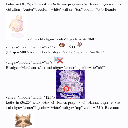
Lutie_in (36,25) </td> </tr> <!-- Конец ряда --> <!-- Начало ряда --> <tr>
Beanie
<td align="center" bgcolor="white" valign="top" width="75">
</td> <td align="center" bgcolor="#e7f6ff"
valign="middle" width="275"> 1
+ 500
(1 Cap + 500 Yarn) </td> <td align="center" bgcolor="#e7f6ff"
valign="middle" width="75">
Headgear Merchant </td> <td align="center" bgcolor="#e7f6ff"
valign="middle" width="125">
Lutie_in (36,25) </td> </tr> <!-- Конец ряда --> <!-- Начало ряда --> <tr>
Raccoon
<td align="center" bgcolor="white" valign="top" width="75">