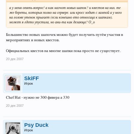
а у меня опять вопрос! а как назчот новых шапок? и квестов на них. те
же береты, которых полно на сервере. или кросс ходит с лампой а у него
на голове утенок прыгает (если конешно ето относица к шапкам).
может я гдето упустила, но ани-та как делаюца? О_о
Большинство новых шапочек можно будет получить путём участия в
мероприятиях и новых квестов.
Официальных квестов на многие шапки пока просто не существует.
20 дек 2007
SkiFF
Игрок
Chef Hat - нужно не 300 фивера а 330
20 дек 2007
Psy Duck
Игрок