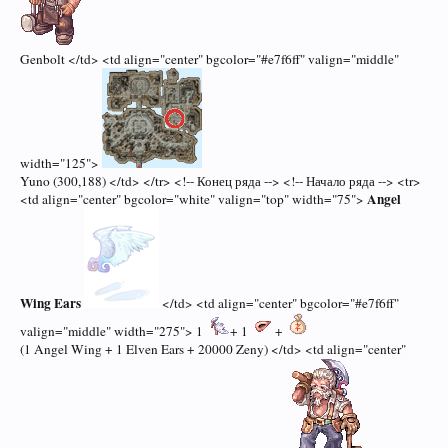
Genbolt </td> <td align="center" bgcolor="#e7f6ff" valign="middle"
width="125">
Yuno (300,188) </td> </tr> <!-- Конец ряда --> <!-- Начало ряда --> <tr>
Angel
<td align="center" bgcolor="white" valign="top" width="75">
Wing Ears
</td> <td align="center" bgcolor="#e7f6ff"
valign="middle" width="275"> 1
+ 1
+
(1 Angel Wing + 1 Elven Ears + 20000 Zeny) </td> <td align="center"