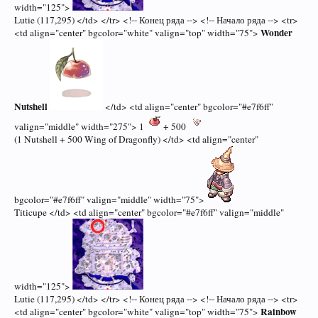
width="125">
Lutie (117,295) </td> </tr> <!-- Конец ряда --> <!-- Начало ряда --> <tr>
Wonder
<td align="center" bgcolor="white" valign="top" width="75">
Nutshell
</td> <td align="center" bgcolor="#e7f6ff"
valign="middle" width="275"> 1
+ 500
(1 Nutshell + 500 Wing of Dragonfly) </td> <td align="center"
bgcolor="#e7f6ff" valign="middle" width="75">
Titicupe </td> <td align="center" bgcolor="#e7f6ff" valign="middle"
width="125">
Lutie (117,295) </td> </tr> <!-- Конец ряда --> <!-- Начало ряда --> <tr>
Rainbow
<td align="center" bgcolor="white" valign="top" width="75">