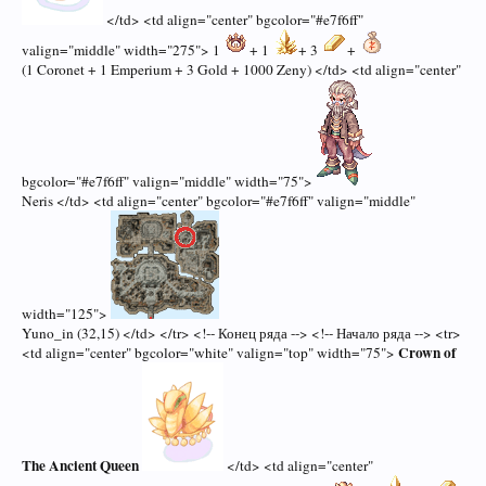
</td> <td align="center" bgcolor="#e7f6ff"
valign="middle" width="275"> 1
+ 1
+ 3
+
(1 Coronet + 1 Emperium + 3 Gold + 1000 Zeny) </td> <td align="center"
bgcolor="#e7f6ff" valign="middle" width="75">
Neris </td> <td align="center" bgcolor="#e7f6ff" valign="middle"
width="125">
Yuno_in (32,15) </td> </tr> <!-- Конец ряда --> <!-- Начало ряда --> <tr>
Crown of
<td align="center" bgcolor="white" valign="top" width="75">
The Ancient Queen
</td> <td align="center"