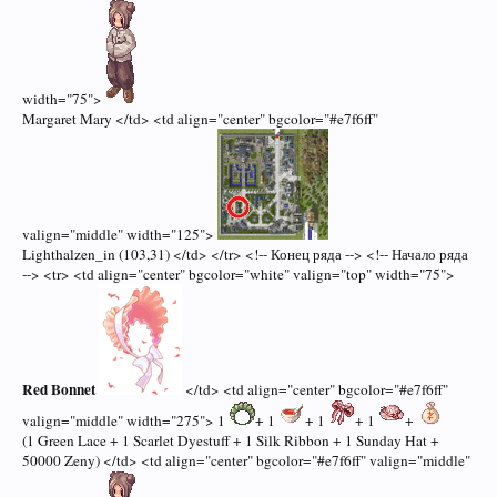
width="75">
Margaret Mary </td> <td align="center" bgcolor="#e7f6ff"
valign="middle" width="125">
Lighthalzen_in (103,31) </td> </tr> <!-- Конец ряда --> <!-- Начало ряда
--> <tr> <td align="center" bgcolor="white" valign="top" width="75">
Red Bonnet
</td> <td align="center" bgcolor="#e7f6ff"
valign="middle" width="275"> 1
+ 1
+ 1
+ 1
+
(1 Green Lace + 1 Scarlet Dyestuff + 1 Silk Ribbon + 1 Sunday Hat +
50000 Zeny) </td> <td align="center" bgcolor="#e7f6ff" valign="middle"