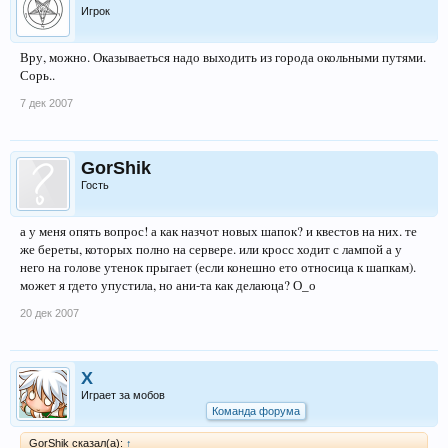
Игрок
Вру, можно. Оказываеться надо выходить из города окольными путями.
Сорь..
7 дек 2007
GorShik
Гость
а у меня опять вопрос! а как назчот новых шапок? и квестов на них. те
же береты, которых полно на сервере. или кросс ходит с лампой а у
него на голове утенок прыгает (если конешно ето относица к шапкам).
может я гдето упустила, но ани-та как делаюца? О_о
20 дек 2007
X
Играет за мобов
Команда форума
GorShik сказал(а):
↑