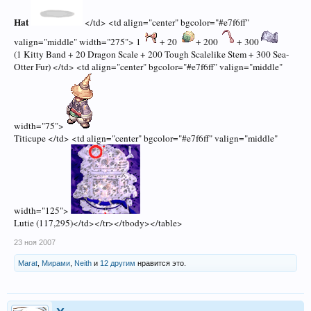
Hat
</td> <td align="center" bgcolor="#e7f6ff"
valign="middle" width="275"> 1
+ 20
+ 200
+ 300
(1 Kitty Band + 20 Dragon Scale + 200 Tough Scalelike Stem + 300 Sea-
Otter Fur) </td> <td align="center" bgcolor="#e7f6ff" valign="middle"
width="75">
Titicupe </td> <td align="center" bgcolor="#e7f6ff" valign="middle"
width="125">
Lutie (117,295)</td></tr></tbody></table>
23 ноя 2007
Marat
,
Мирами
,
Neith
и
12 другим
нравится это.