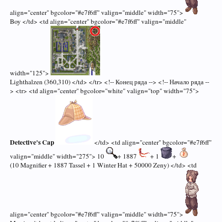
align="center" bgcolor="#e7f6ff" valign="middle" width="75">
Boy </td> <td align="center" bgcolor="#e7f6ff" valign="middle"
width="125">
Lighthalzen (360,310) </td> </tr> <!-- Конец ряда --> <!-- Начало ряда --
> <tr> <td align="center" bgcolor="white" valign="top" width="75">
Detective's Cap
</td> <td align="center" bgcolor="#e7f6ff"
valign="middle" width="275"> 10
+ 1887
+ 1
+
(10 Magnifier + 1887 Tassel + 1 Winter Hat + 50000 Zeny) </td> <td
align="center" bgcolor="#e7f6ff" valign="middle" width="75">