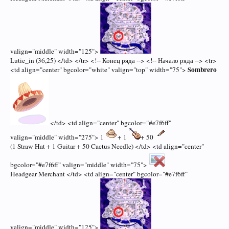
valign="middle" width="125">
Lutie_in (36,25) </td> </tr> <!-- Конец ряда --> <!-- Начало ряда --> <tr>
Sombrero
<td align="center" bgcolor="white" valign="top" width="75">
</td> <td align="center" bgcolor="#e7f6ff"
valign="middle" width="275"> 1
+ 1
+ 50
(1 Straw Hat + 1 Guitar + 50 Cactus Needle) </td> <td align="center"
bgcolor="#e7f6ff" valign="middle" width="75">
Headgear Merchant </td> <td align="center" bgcolor="#e7f6ff"
valign="middle" width="125">