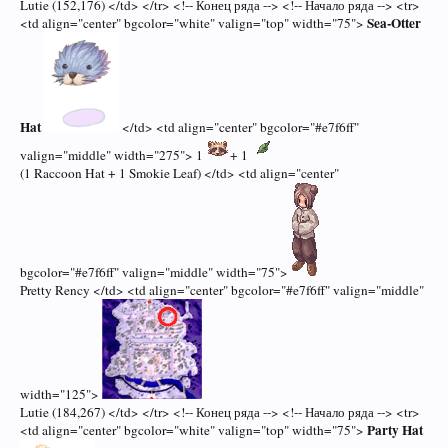
Lutie (152,176) </td> </tr> <!-- Конец ряда --> <!-- Начало ряда --> <tr>
Sea-Otter
<td align="center" bgcolor="white" valign="top" width="75">
Hat
</td> <td align="center" bgcolor="#e7f6ff"
valign="middle" width="275"> 1
+ 1
(1 Raccoon Hat + 1 Smokie Leaf) </td> <td align="center"
bgcolor="#e7f6ff" valign="middle" width="75">
Pretty Rency </td> <td align="center" bgcolor="#e7f6ff" valign="middle"
width="125">
Lutie (184,267) </td> </tr> <!-- Конец ряда --> <!-- Начало ряда --> <tr>
Party Hat
<td align="center" bgcolor="white" valign="top" width="75">