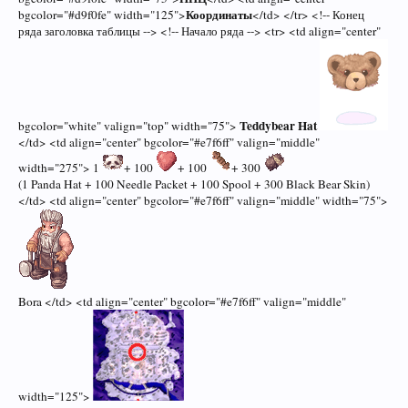
Координаты
bgcolor="#d9f0fe" width="125">
</td> </tr> <!-- Конец
ряда заголовка таблицы --> <!-- Начало ряда --> <tr> <td align="center"
Teddybear Hat
bgcolor="white" valign="top" width="75">
</td> <td align="center" bgcolor="#e7f6ff" valign="middle"
width="275"> 1
+ 100
+ 100
+ 300
(1 Panda Hat + 100 Needle Packet + 100 Spool + 300 Black Bear Skin)
</td> <td align="center" bgcolor="#e7f6ff" valign="middle" width="75">
Bora </td> <td align="center" bgcolor="#e7f6ff" valign="middle"
width="125">