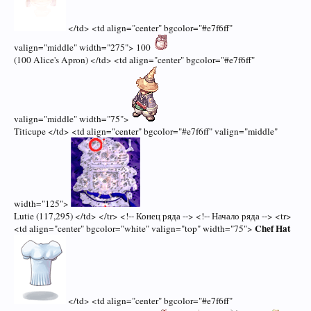
</td> <td align="center" bgcolor="#e7f6ff"
valign="middle" width="275"> 100
(100 Alice's Apron) </td> <td align="center" bgcolor="#e7f6ff"
valign="middle" width="75">
Titicupe </td> <td align="center" bgcolor="#e7f6ff" valign="middle"
width="125">
Lutie (117,295) </td> </tr> <!-- Конец ряда --> <!-- Начало ряда --> <tr>
Chef Hat
<td align="center" bgcolor="white" valign="top" width="75">
</td> <td align="center" bgcolor="#e7f6ff"