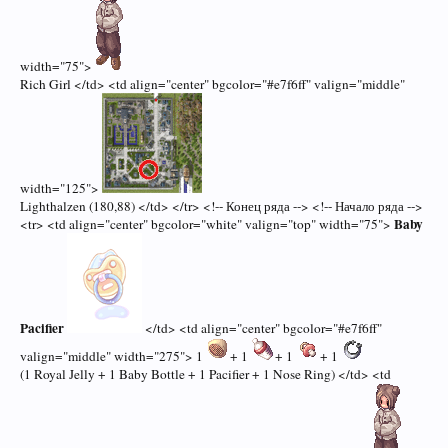
width="75">
Rich Girl </td> <td align="center" bgcolor="#e7f6ff" valign="middle"
width="125">
Lighthalzen (180,88) </td> </tr> <!-- Конец ряда --> <!-- Начало ряда -->
Baby
<tr> <td align="center" bgcolor="white" valign="top" width="75">
Pacifier
</td> <td align="center" bgcolor="#e7f6ff"
valign="middle" width="275"> 1
+ 1
+ 1
+ 1
(1 Royal Jelly + 1 Baby Bottle + 1 Pacifier + 1 Nose Ring) </td> <td