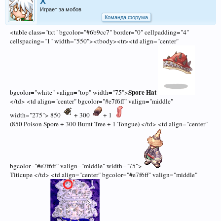
X
Играет за мобов
Команда форума
<table class="txt" bgcolor="#6b9cc7" border="0" cellpadding="4"
cellspacing="1" width="550"><tbody><tr><td align="center"
Spore Hat
bgcolor="white" valign="top" width="75">
</td> <td align="center" bgcolor="#e7f6ff" valign="middle"
width="275"> 850
+ 300
+ 1
(850 Poison Spore + 300 Burnt Tree + 1 Tongue) </td> <td align="center"
bgcolor="#e7f6ff" valign="middle" width="75">
Titicupe </td> <td align="center" bgcolor="#e7f6ff" valign="middle"