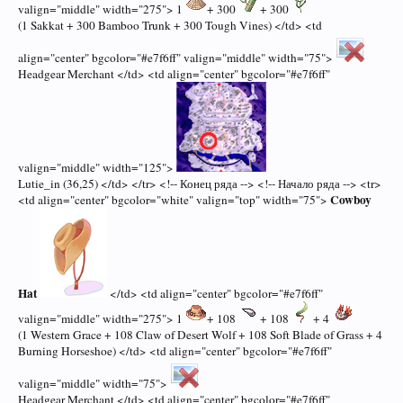
valign="middle" width="275"> 1
+ 300
+ 300
(1 Sakkat + 300 Bamboo Trunk + 300 Tough Vines) </td> <td
align="center" bgcolor="#e7f6ff" valign="middle" width="75">
Headgear Merchant </td> <td align="center" bgcolor="#e7f6ff"
valign="middle" width="125">
Lutie_in (36,25) </td> </tr> <!-- Конец ряда --> <!-- Начало ряда --> <tr>
Cowboy
<td align="center" bgcolor="white" valign="top" width="75">
Hat
</td> <td align="center" bgcolor="#e7f6ff"
valign="middle" width="275"> 1
+ 108
+ 108
+ 4
(1 Western Grace + 108 Claw of Desert Wolf + 108 Soft Blade of Grass + 4
Burning Horseshoe) </td> <td align="center" bgcolor="#e7f6ff"
valign="middle" width="75">
Headgear Merchant </td> <td align="center" bgcolor="#e7f6ff"