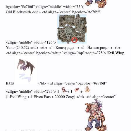
bgcolor="#e7f6ff" valign="middle" width="75">
Old Blacksmith </td> <td align="center" bgcolor="#e7f6ff"
valign="middle" width="125">
Yuno (240,52) </td> </tr> <!-- Конец ряда --> <!-- Начало ряда --> <tr>
Evil Wing
<td align="center" bgcolor="white" valign="top" width="75">
Ears
</td> <td align="center" bgcolor="#e7f6ff"
valign="middle" width="275"> 1
+ 1
+
(1 Evil Wing + 1 Elven Ears + 20000 Zeny) </td> <td align="center"