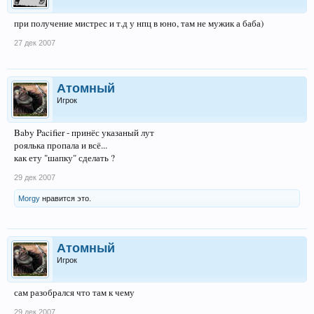
при получение мистрес и т.д у нпц в юно, там не мужик а баба)
27 дек 2007
Атомный
Игрок
Baby Pacifier - принёс указаный лут
роялька пропала и всё...
как ету "шапку" сделать ?
29 дек 2007
Morgy
нравится это.
Атомный
Игрок
сам разобрался что там к чему
29 дек 2007