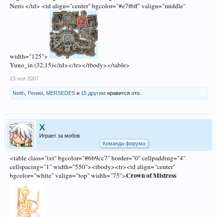
Neris </td> <td align="center" bgcolor="#e7f6ff" valign="middle"
width="125">
Yuno_in (32,15)</td></tr></tbody></table>
23 ноя 2007
Neith
,
Ренжи
,
MERSEDES
и
15 другим
нравится это.
X
Играет за мобов
Команда форума
<table class="txt" bgcolor="#6b9cc7" border="0" cellpadding="4"
cellspacing="1" width="550"><tbody><tr><td align="center"
Crown of Mistress
bgcolor="white" valign="top" width="75">