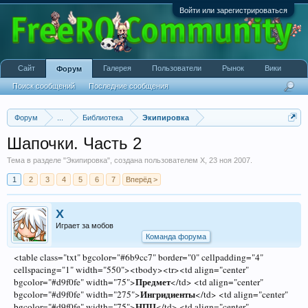
Войти или зарегистрироваться
Сайт
Галерея
Пользователи
Рынок
Вики
Форум
Поиск сообщений
Последние сообщения
Форум
...
Библиотека
Экипировка
Шапочки. Часть 2
Тема в разделе "
Экипировка
", создана пользователем
X
,
23 ноя 2007
.
1
2
3
4
5
6
7
Вперёд >
X
Играет за мобов
Команда форума
<table class="txt" bgcolor="#6b9cc7" border="0" cellpadding="4"
cellspacing="1" width="550"><tbody><tr><td align="center"
Предмет
bgcolor="#d9f0fe" width="75">
</td> <td align="center"
Ингридиенты
bgcolor="#d9f0fe" width="275">
</td> <td align="center"
НПЦ
bgcolor="#d9f0fe" width="75">
</td> <td align="center"