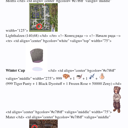
Morris </td> <td align="center" bgcolor="#e7f6ff" valign="middle"
width="125">
Lighthalzen (140,68) </td> </tr> <!-- Конец ряда --> <!-- Начало ряда -->
<tr> <td align="center" bgcolor="white" valign="top" width="75">
Winter Cap
</td> <td align="center" bgcolor="#e7f6ff"
valign="middle" width="275"> 999
+ 1
+ 1
+
(999 Tiger Panty + 1 Black Dyestuff + 1 Frozen Rose + 50000 Zeny) </td>
<td align="center" bgcolor="#e7f6ff" valign="middle" width="75">
Mater </td> <td align="center" bgcolor="#e7f6ff" valign="middle"