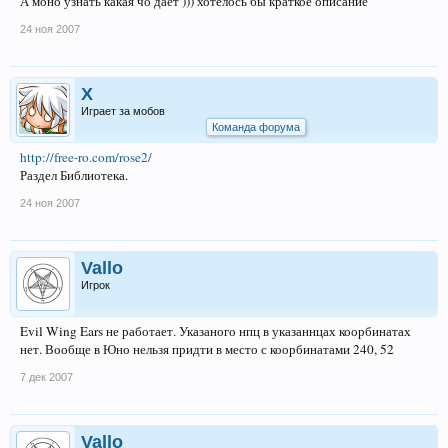
А моно узнать какая чо даёт ))) хотелось бы краткое описание
24 ноя 2007
X
Играет за мобов
Команда форума
http://free-ro.com/rose2/
Раздел Библиотека.
24 ноя 2007
Vallo
Игрок
Evil Wing Ears не работает. Указаного нпц в указаннцах коорбинатах
нет. Вообще в Юно нельзя придти в место с коорбинатами 240, 52
7 дек 2007
Vallo