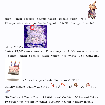
align="center" bgcolor="#e7f6ff" valign="middle" width="75">
Titicupe </td> <td align="center" bgcolor="#e7f6ff" valign="middle"
width="125">
Lutie (117,295) </td> </tr> <!-- Конец ряда --> <!-- Начало ряда --> <tr>
Cake Hat
<td align="center" bgcolor="white" valign="top" width="75">
</td> <td align="center" bgcolor="#e7f6ff"
valign="middle" width="275"> 10
+ 5
+ 15
+ 20
+ 10
(10 Candy + 5 Candy Cane + 15 Well-baked Cookie + 20 Piece of Cake +
10 Steel) </td> <td align="center" bgcolor="#e7f6ff" valign="middle"