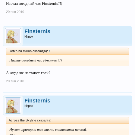
Настал звездный час Finsternis?!)
20 янв 2010
Finsternis
Игрок
Detka na million сказал(а):
↑
Настал звездный час Finsternis?!)
А когда же настанет твой?
20 янв 2010
Finsternis
Игрок
Across the Skyline сказал(а):
↑
Ну вот примерно так
никто
становится папкой.
грац