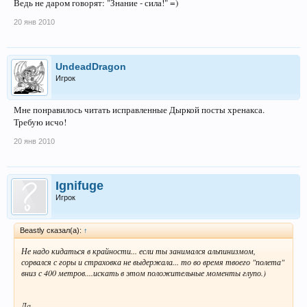
Ведь не даром говорят: "Знание - сила!" =)
20 янв 2010
UndeadDragon
Игрок
Мне понравилось читать исправленные Дыркой посты хренакса.
Требую исчо!
20 янв 2010
Ignifuge
Игрок
Beastly сказал(а):
↑
Не надо кидаться в крайности... если ты занимался альпинизмом,
сорвался с горы и страховка не выдержала... то во время твоего "полета"
вниз с 400 метров....искать в этом положительные моменты глупо.)
Да...