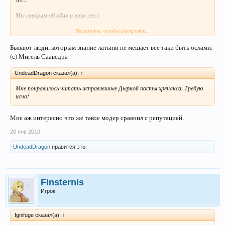
Мы говорим об одно и том же.)
Нажмите, чтобы раскрыть...
Ключевое там:
Бывают люди, которым знание латыни не мешает все таки быть ослами.
(с) Мигель Сааведра
У сильнейших нужно брать не опыт, а знания.)
UndeadDragon сказал(а):
↑
Опыт дело наживное.
Мне понравилось читать исправленные Дыркой посты хренакса. Требую
Читайте,- ищите и смотрите сайты, форумы, статьи,
исчо!
соответствующие топики..
Смотрите,- качайте мувики, анализируйте, делайте выводы, запишите в
Мне аж интересно что же такое модер сравнил с репутацией.
блокнотик сделанные выводы..
Общайтесь,- есть такая штука..аськой кличут, узнайте номер icq гм`а
20 янв 2010
гильдии, пообщайтесь с ним, задайте интересующие вас вопросы..
И т.д. и т.п.
UndeadDragon
нравится это.
Узнавайте, интересуйтесь, спрашивайте, анализируйте, делайте
выводы...
Ведь не даром говорят: "Знание - сила!" =)
Finsternis
Игрок
Ignifuge сказал(а):
↑