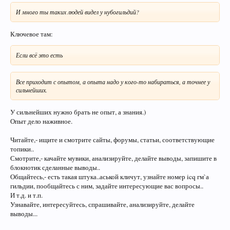
И много ты таких людей видел у нубогильдий?
Ключевое там:
Если всё это есть
Все приходит с опытом, а опыта надо у кого-то набираться, а точнее у
сильнейших.
У сильнейших нужно брать не опыт, а знания.)
Опыт дело наживное.
Читайте,- ищите и смотрите сайты, форумы, статьи, соответствующие
топики..
Смотрите,- качайте мувики, анализируйте, делайте выводы, запишите в
блокнотик сделанные выводы..
Общайтесь,- есть такая штука..аськой кличут, узнайте номер icq гм`а
гильдии, пообщайтесь с ним, задайте интересующие вас вопросы..
И т.д. и т.п.
Узнавайте, интересуйтесь, спрашивайте, анализируйте, делайте
выводы...