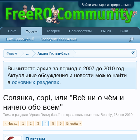
Войти или зарегистрироваться
Сайт
Галерея
Пользователи
Рынок
Вики
Форум
Поиск сообщений
Последние сообщения
Форум
...
Архив Гильд-бара
Вы читаете архив за период с 2007 до 2010 год.
Актуальные обсуждения и новости можно найти
в
основных разделах
.
Солянка, сэр!, или "Всё ни о чём и
ничего обо всём"
Тема в разделе "
Архив Гильд-бара
", создана пользователем
Beastly
,
18 янв 2010
.
< Назад
1
2
3
4
5
6
Вперёд >
Вистан