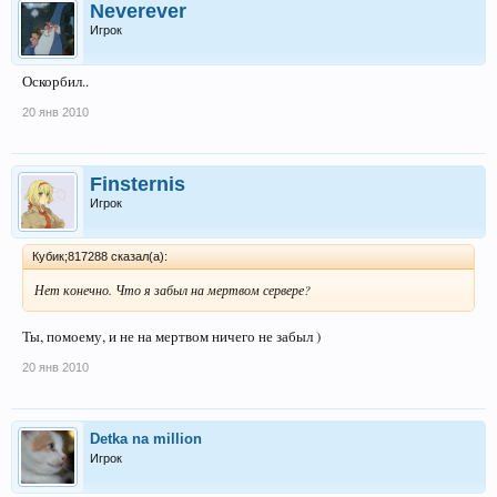
Neverever
Игрок
Оскорбил..
20 янв 2010
Finsternis
Игрок
Кубик;817288 сказал(а):
Нет конечно. Что я забыл на мертвом сервере?
Ты, помоему, и не на мертвом ничего не забыл )
20 янв 2010
Detka na million
Игрок