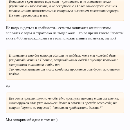
Копаться в куче навоза ища пони - кретинизм, а не оптимизм имхо.
бесконечный цикл.
(кретинизм - заболевание, а не оскорбление ) Тоже самое будет если мы
начнем искать положительные стороны в нынешнем положении сервера.
В РО такого возможно добиться только регулярными вайпами. Или
Их нет, просто нет и все.
изменив к чертем саму игру. Почти полностью, оставив нетронутой
только механику. Я бы мог накатать простыню про то, каким я себе
вижу подобный проект, но смысл... делать это всеравно никто не будет,
Не надо кидаться в крайности... если ты занимался альпинизмом,
а читать мои мечты врятли кому-то инетересно.
сорвался с горы и страховка не выдержала... то во время твоего "полета"
вниз с 400 метров....искать в этом положительные моменты, глупо.)
И изменить это без помощи админа не выйдет, хоть ты каждый день
устраивай ивенты в Пронте, встречай новых людей в "центре новичков"
хлопушками и шмотом и тд и тп.
Так что все зависит от того, когда икс проснется и не будет ли слишком
поздно.
Да...
Всё очень просто...нужно чтобы Икс проснулся наконец таки от спячки,
в которую он впал уже о-о-очень давно и ответил прежде всего себе, на
вопрос: "нужно ли ему это", "стоит ли продолжать дальше?"
Мы говорим об одно и том же.)