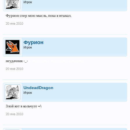
Игрок
Фурион спер мою мысль, пока я втыкал.
20 янв 2010
Фурион
Игрок
неудачник -_-
я спрашивал. это можно говорить.))
20 янв 2010
UndeadDragon
Игрок
Злой кот в кольчуге =\
20 янв 2010