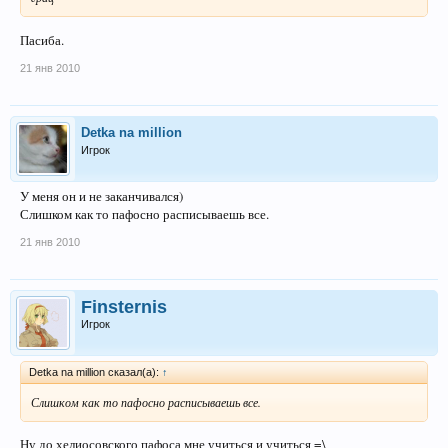
Пасиба.
21 янв 2010
Detka na million
Игрок
У меня он и не заканчивался)
Слишком как то пафосно расписываешь все.
21 янв 2010
Finsternis
Игрок
Detka na million сказал(а):
↑
Слишком как то пафосно расписываешь все.
Ну до хелиосовского пафоса мне учиться и учиться =\