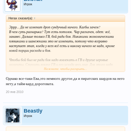
Игрок
Herax сказал(а):
↑
Эррр... Да не изменит дроп сундучный ничего. Кагбы зачем?
В чем суть рагнарька? Тут есть потолок. Чар раскачен, одет: всё,
занавес. Дальше только ГВ, бой ради боя. Никакими экономическими
плюшками и шанежками это не изменить, потому что всеравно
наступает этап, когда у всех всё есть и никому ничего не надо, кроме
новой порции расхода и боя.
Чтобы бой был не ради боя надо вовлекать в ГВ и другие игровые
моменты. Строить вокруг ГВ и его исхода весь мир. Для этого надо
Нажмите, чтобы раскрыть...
полностью переделывать концепцию игры, делать новую игру на движке
РО.
Однако все-таки Ева,это немного другое,да и пиратских шардов на него
Ну вот например Ева:
нету,а тайм-кард дороговата.
Война -> Захват системы -> Аванпост и ПОСы в этой системе -> Более
удобный фарм плексов, бельтов, возможность производства etc ->
20 янв 2010
увеличение военной мощи -> Война -> Захват созвездия -> Возможность
строить кап. верфь -> Возвможность строить кап. флот -> ВОЙНА!!!! -
> захват региона -> -> <потеря> всего -> Война...
Beastly
Через всю игру проходит война. Все действия так или иначе замыкаются
Игрок
на войне. Карибасы в Империи накарибасили лут, нарыли лоу-руды,
построили или получили в награду кораблик - всё это покупается у них,
увозится в нули и беспощадно <проигрывается> в войнах. Это