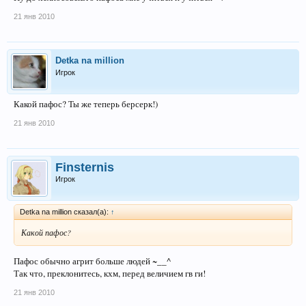
21 янв 2010
Detka na million
Игрок
Какой пафос? Ты же теперь берсерк!)
21 янв 2010
Finsternis
Игрок
Detka na million сказал(а):
↑
Какой пафос?
Пафос обычно агрит больше людей ~__^
Так что, преклонитесь, кхм, перед величием гв ги!
21 янв 2010