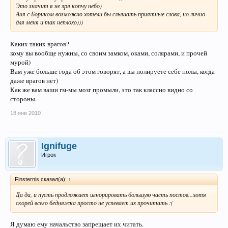
Это значит я не зря копчу небо)
Аня с Бориком возможно хотели бы слышать приятные слова, но лично
для меня и так неплохо)))
Каких таких врагов?
кому вы вообще нужны, со своим замком, оками, солярами, и прочей
мурой)
Вам уже больше года об этом говорят, а вы полируете себе полы, когда
даже врагов нет)
Как же вам ваши гм-мы мозг промыли, это так классно видно со
стороны.
18 янв 2010
Ignifuge
Игрок
Finsternis сказал(а):
↑
Да да, и пусть продложает игнорировать большую часть постов...хотя
скорей всего бедняжка просто не успевает их прочитать :(
Я думаю ему начальство запрещает их читать.