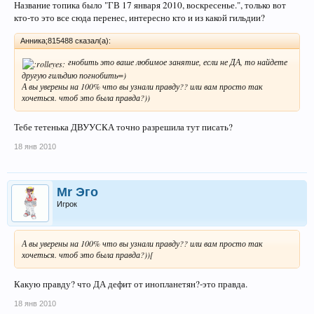
Название топика было "ГВ 17 января 2010, воскресенье.", только вот
кто-то это все сюда перенес, интересно кто и из какой гильдии?
Анника;815488 сказал(а):
гнобить это ваше любимое занятие, если не ДА, то найдете
другую гильдию погнобить=)
А вы уверены на 100% что вы узнали правду?? или вам просто так
хочеться. чтоб это была правда?))
Тебе тетенька ДВУУСКА точно разрешила тут писать?
18 янв 2010
Mr Эго
Игрок
А вы уверены на 100% что вы узнали правду?? или вам просто так
хочеться. чтоб это была правда?))[
Какую правду? что ДА дефит от инопланетян?-это правда.
18 янв 2010