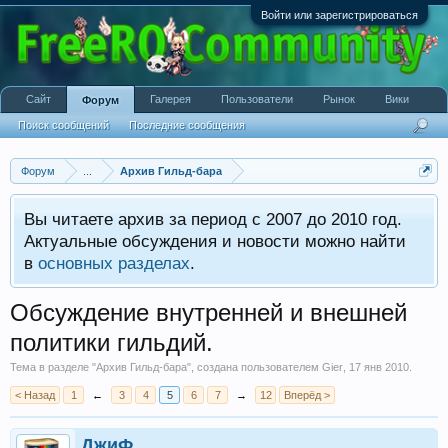
Войти или зарегистрироваться
Сайт
Галерея
Пользователи
Рынок
Вики
Форум
Поиск сообщений
Последние сообщения
Форум
...
Архив Гильд-бара
Вы читаете архив за период с 2007 до 2010 год.
Актуальные обсуждения и новости можно найти
в
основных разделах
.
Обсуждение внутренней и внешней
политики гильдий.
Тема в разделе "
Архив Гильд-бара
", создана пользователем
Gier
,
17 янв 2010
.
< Назад
1
←
3
4
5
6
7
→
12
Вперёд >
ДжиФ