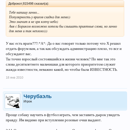
Доброкот;815498 сказал(а):
Тебе напишу лично...
Популярность у врагов сладка для меня))
Это значит я не зря копчу небо)
Аня с Бориком возможно хотели бы слышать приятные слова, но лично
для меня и так неплохо)))
У вас есть враги???:*А*: Да о вас говорят только потому что Х решил
отдать форум вам, а так как обсуждать администрацию плохо, то все и
обсуждают вас.
Ты точно взрослый состоявшийся в жизни человек? По мне так это
слова десятилетнего мальчишки для которого приоритетом служит
жажда известности, неважно какой, но чтобы была ИЗВЕСТНОСТЬ.
18 янв 2010
Черубаэль
Игрок
Проще собаку научить в футбол играть, чем заставить дырок увидеть
правду. Им видимо при вступлении розовые очки выдают.