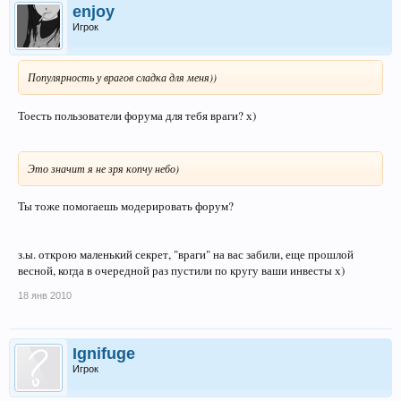
enjoy
Игрок
Популярность у врагов сладка для меня))
Тоесть пользователи форума для тебя враги? х)
Это значит я не зря копчу небо)
Ты тоже помогаешь модерировать форум?
з.ы. открою маленький секрет, "враги" на вас забили, еще прошлой
весной, когда в очередной раз пустили по кругу ваши инвесты х)
18 янв 2010
Ignifuge
Игрок