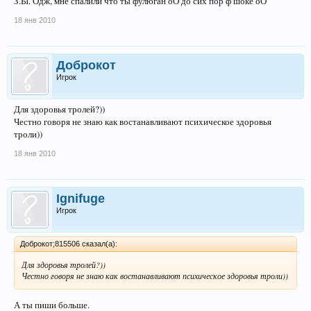
З.Ы. Одж, мне спалили что ты фулюган оО до сих пор ф шоке оО
18 янв 2010
Доброкот
Игрок
Для здоровья тролей?))
Честно говоря не знаю как востанавливают психическое здоровья
троли))
18 янв 2010
Ignifuge
Игрок
Доброкот;815506 сказал(а):
Для здоровья тролей?))
Честно говоря не знаю как востанавливают психическое здоровья троли))
А ты пиши больше.