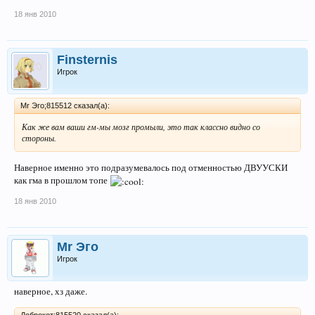
18 янв 2010
Finsternis
Игрок
Mr Эго;815512 сказал(а):
Как же вам ваши гм-мы мозг промыли, это так классно видно со
стороны.
Наверное именно это подразумевалось под отменностью ДВУУСКИ
как гма в прошлом топе
18 янв 2010
Mr Эго
Игрок
наверное, хз даже.
Доброкот;815520 сказал(а):