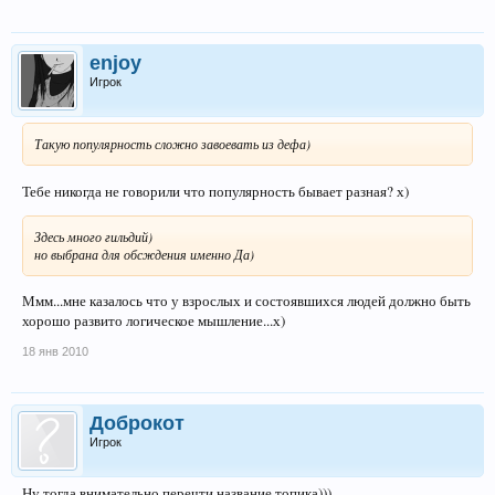
enjoy
Игрок
Такую популярность сложно завоевать из дефа)
Тебе никогда не говорили что популярность бывает разная? х)
Здесь много гильдий)
но выбрана для обсждения именно Да)
Ммм...мне казалось что у взрослых и состоявшихся людей должно быть
хорошо развито логическое мышление...х)
18 янв 2010
Доброкот
Игрок
Ну тогда внимательно перечти название топика)))