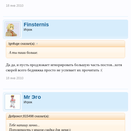
18 янв 2010
Finsternis
Игрок
Ignifuge сказал(а):
↑
А ты пиши больше.
Да да, и пусть продложает игнорировать большую часть постов...хотя
скорей всего бедняжка просто не успевает их прочитать :(
18 янв 2010
Mr Эго
Игрок
Доброкот;815498 сказал(а):
Тебе напишу лично...
Популярность у врагов сладка для меня))