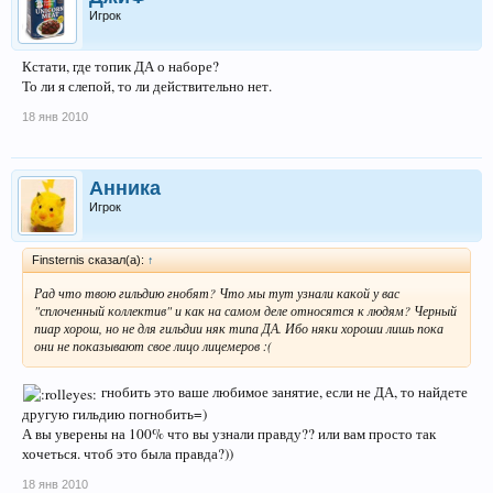
Игрок
Кстати, где топик ДА о наборе?
То ли я слепой, то ли действительно нет.
18 янв 2010
Анника
Игрок
Finsternis сказал(а):
↑
Рад что твою гильдию гнобят? Что мы тут узнали какой у вас
"сплоченный коллектив" и как на самом деле относятся к людям? Черный
пиар хорош, но не для гильдии няк типа ДА. Ибо няки хороши лишь пока
они не показывают свое лицо лицемеров :(
гнобить это ваше любимое занятие, если не ДА, то найдете
другую гильдию погнобить=)
А вы уверены на 100% что вы узнали правду?? или вам просто так
хочеться. чтоб это была правда?))
18 янв 2010