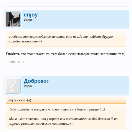
enjoy
Игрок
гнобить это ваше любимое занятие, если не ДА, то найдете другую
гильдию погнобить=)
Гнобить это тоже часть гв, тем более если гильдия этого заслуживает х)
18 янв 2010
Доброкот
Игрок
enjoy сказал(а):
↑
Тебе никогда не говорили что популярность бывает разная? х)
Ммм...мне казалось что у взрослых и состоявшихся людей должно быть
хорошо развито логическое мышление...х)