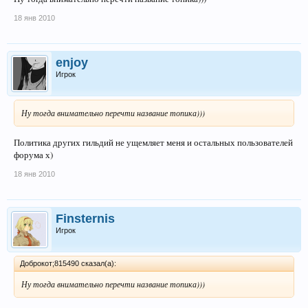
18 янв 2010
enjoy
Игрок
Ну тогда внимательно перечти название топика)))
Политика других гильдий не ущемляет меня и остальных пользователей
форума х)
18 янв 2010
Finsternis
Игрок
Доброкот;815490 сказал(а):
Ну тогда внимательно перечти название топика)))