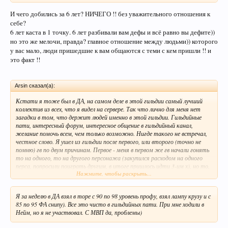
И чего добились за 6 лет? НИЧЕГО !! без уважительного отношения к
себе?
6 лет каста в 1 точку. 6 лет разбивали вам дефы и всё равно вы дефите))
но это же мелочи, правда? главное отношение между людьми)) которого
у вас мало, люди пришедшие к вам общаются с теми с кем пришли !! и
это факт !!
Arsin сказал(а):
Кстати я тоже был в ДА, на самом деле в этой гильдии самый лучший
коллектив из всех, что я видел на сервере. Так что лично для меня нет
загадки в том, что держит людей именно в этой гильдии. Гильдийные
пати, интересный форум, интересное общение в гильдийный канал,
желание помочь всем, чем только возможно. Нигде такого не встречал,
честное слово. Я ушел из гильдии после первого, или второго (точно не
помню) гв по двум причинам. Первое - меня в первом же гв начали гонять
то на одного, то на другого персонажа (закупился расходом на одного
перса, попросили поиграть другим, в итоге пришлось идти 3-им х), но то,
Нажмите, чтобы раскрыть...
что стало последним поводом в решении уйти, это пост Трикстера на
форуме о главных целях на ГВ. Меня это сообщение реально угнетать
стало после того, как я его прочитал, поэтому попросил у всех прощения
Я за неделю в ДА взял в торе с 90 по 98 уровень профу, взял лампу крузу и с
и ушел).
85 по 95 ФА снипу). Все это чисто в гильдийных пати. При мне ходили в
Про умственно отсталых людях в гильдии говорить не стоит, ребята
Нейм, но я не участвовал. С МВП да, проблемы)
нормальные. Просто они не похожи на другие гильдии сервера. Мне
кажется для них реально гв не главное.