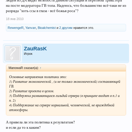
на посте модератора ГВ топа. Надеюсь, что большинство всё-таки не из
разряда "хоть ссы в глаза - всё божья роса"?
18 янв 2010
RewengeR
,
Yanvan
,
Bioalchemist
и
2 другим
нравится это.
ZauRasK
Игрок
ManowaR сказал(а):
↑
Основные направления политики это:
1) Развитие экономической , (и не только экономической) составляющей
ГВ.
2) Развитие проекта в целом.
3) Поддержка развивающихся гильдий сервера (в принципе входит в п.1 и
п. 2)
4) Поддержание на сервере нормальной, человеческой, не враждебной
атмосферы.
А привела ли эта политика к результатам?
и если да то к каким?