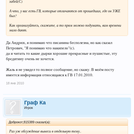
забей(С)
А что, у вас есть ГВ, которые отличаются от прошедших, где он УЖЕ
был?
Как организуйтесь, скажите, а то прям можно подумать, вам времени
мало дают.
Да Андрюх, я понимаю что писанина бесполезна, но как сказал
Петрович, "Я понимаю что накипело"(с).
да и читать то какие дырки хорошие прекрасные и пушистые, эту
бредятину очень не хочется.
Жаль я не увидел то полное сообщение, но скажу. В моём посту
имеется информация относящаяся к ГВ 17.01.2010.
18 янв 2010
Граф Ка
Игрок
Доброкот;815389 сказал(а):
Раз уж обсуждение вынеси в отдельную тему..