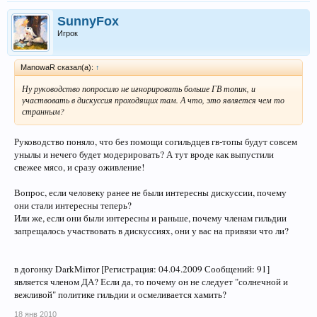
SunnyFox
Игрок
ManowaR сказал(а):
↑
Ну руководство попросило не игнорировать больше ГВ топик, и
участвовать в дискуссия проходящих там. А что, это является чем то
странным?
Руководство поняло, что без помощи согильдцев гв-топы будут совсем
унылы и нечего будет модерировать? А тут вроде как выпустили
свежее мясо, и сразу оживление!
Вопрос, если человеку ранее не были интересны дискуссии, почему
они стали интересны теперь?
Или же, если они были интересны и раньше, почему членам гильдии
запрещалось участвовать в дискуссиях, они у вас на привязи что ли?
в догонку DarkMirror [Регистрация: 04.04.2009 Сообщений: 91]
является членом ДА? Если да, то почему он не следует "солнечной и
вежливой" политике гильдии и осмеливается хамить?
18 янв 2010