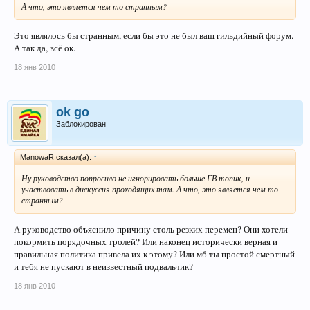
А что, это является чем то странным?
Это являлось бы странным, если бы это не был ваш гильдийный форум.
А так да, всё ок.
18 янв 2010
ok go
Заблокирован
ManowaR сказал(а):
↑
Ну руководство попросило не игнорировать больше ГВ топик, и
участвовать в дискуссия проходящих там. А что, это является чем то
странным?
А руководство объяснило причину столь резких перемен? Они хотели
покормить порядочных тролей? Или наконец исторически верная и
правильная политика привела их к этому? Или мб ты простой смертный
и тебя не пускают в неизвестный подвальчик?
18 янв 2010