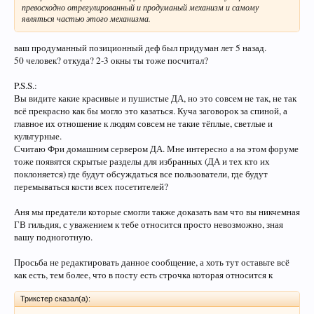
превосходно отрегулированный и продуманый механизм и самому
являться частью этого механизма.
ваш продуманный позиционный деф был придуман лет 5 назад.
50 человек? откуда? 2-3 окны ты тоже посчитал?
P.S.S.:
Вы видите какие красивые и пушистые ДА, но это совсем не так, не так
всё прекрасно как бы могло это казаться. Куча заговорок за спиной, а
главное их отношение к людям совсем не такие тёплые, светлые и
культурные.
Считаю Фри домашним сервером ДА. Мне интересно а на этом форуме
тоже появятся скрытые разделы для избранных (ДА и тех кто их
поклоняется) где будут обсуждаться все пользователи, где будут
перемываться кости всех посетителей?
Аня мы предатели которые смогли также доказать вам что вы никчемная
ГВ гильдия, с уважением к тебе относится просто невозможно, зная
вашу подноготную.
Просьба не редактировать данное сообщение, а хоть тут оставьте всё
как есть, тем более, что в посту есть строчка которая относится к
Трикстер сказал(а):