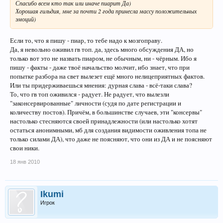
Спасибо всем кто так или иначе пиарит Да)
Хорошая гильдия, мне за почти 2 года принесла массу положительных
эмоций)
Если то, что я пишу - пиар, то тебе надо к мозгоправу.
Да, я невольно оживил гв топ. да, здесь много обсуждения ДА, но
только вот это не назвать пиаром, не обычным, ни - чёрным. Ибо я
пишу - факты - даже твоё начальство молчит, ибо знает, что при
попытке разбора на свет вылезет ещё много нелицеприятных фактов.
Или ты придерживаешься мнения: дурная слава - всё-таки слава?
То, что гв топ оживился - радует. Не радует, что вылезли
"законсервированные" личности (судя по дате регистрации и
количеству постов). Причём, в большинстве случаев, эти "консервы"
настолько стесняются своей принадлежности (или настолько хотят
остаться анонимными, мб для создания видимости оживления топа не
только силами ДА), что даже не поясняют, что они из ДА и не поясняют
свои ники.
18 янв 2010
Ikumi
Игрок