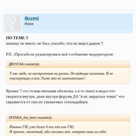
Ikumi
Игрок
ПО ТЕМЕ !!
напишу не много, не был, спасибо, что не видел дырок !!
P.S.: (Просьба не редактировать моё сообщение модератором)
ДВУУСКА сказал(а):
У нас люди, не настроенные на ругань. Не видящие негатива. И не
участвующие в нем. Разве это не замечательно?
Враньё !! это только внешняя оболочка, а я то знаю) я видел что
творится внутри, даже внутри форума ДА "в их закрытых темах" что
скрывается от глаз их уважаемых согильдийцев.
ATENEA_the_best сказал(а):
Именно ГМ, уже более 6-ти лет как ГМ)
И причем, отменный, ибо столько лет, говорят сами за себя)