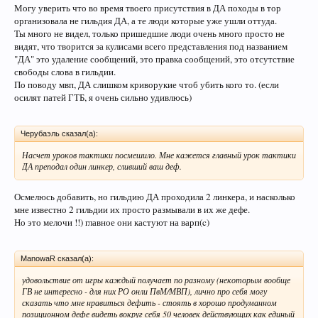
Могу уверить что во время твоего присутствия в ДА походы в тор
организовала не гильдия ДА, а те люди которые уже ушли оттуда.
Ты много не видел, только пришедшие люди очень много просто не
видят, что творится за кулисами всего представления под названием
"ДА" это удаление сообщений, это правка сообщений, это отсутствие
свободы слова в гильдии.
По поводу мвп, ДА слишком криворукие чтоб убить кого то. (если
осилят патей ГТБ, я очень сильно удивлюсь)
Черубаэль сказал(а):
Насчет уроков тактики посмешило. Мне кажется главный урок тактики
ДА преподал один линкер, сливший ваш деф.
Осмелюсь добавить, но гильдию ДА проходила 2 линкера, и насколько
мне известно 2 гильдии их просто размывали в их же дефе.
Но это мелочи !!) главное они кастуют на варп(c)
ManowaR сказал(а):
удовольствие от игры каждый получает по разному (некоторым вообще
ГВ не интересно - для них РО онли ПвМ/МВП), лично про себя могу
сказать что мне нравиться дефить - стоять в хорошо продуманном
позиционном дефе видеть вокруг себя 50 человек действующих как единый