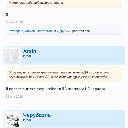
тематике, заданной автором темы
!!
18 янв 2010
RewengeR
,
Yanvan
,
Ностальгия
и
7 другим
нравится это.
Arsin
Игрок
Могу уверить что во время твоего присутствия в ДА походы в тор
организовала не гильдия ДА, а те люди которые уже ушли оттуда.
Я не спорю, из тех людей сейчас в ДА максимум 1-2 человека
18 янв 2010
Черубаэль
Игрок