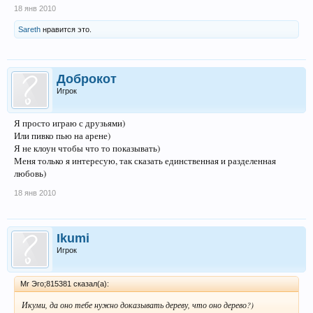
18 янв 2010
Sareth
нравится это.
Доброкот
Игрок
Я просто играю с друзьями)
Или пивко пью на арене)
Я не клоун чтобы что то показывать)
Меня только я интересую, так сказать единственная и разделенная
любовь)
18 янв 2010
Ikumi
Игрок
Mr Эго;815381 сказал(а):
Икуми, да оно тебе нужно доказывать дереву, что оно дерево?)