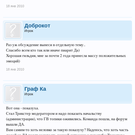
18 янв 2010
Доброкот
Игрок
Раз уж обсуждение вынеси в отдельную тему..
Спасибо всем кто так или иначе пиарит Да)
Хорошая гильдия, мне за почти 2 года принесла массу положительных
эмоций)
18 янв 2010
Граф Ка
Игрок
Вот она - показуха.
Стал Трикстер модератором и надо показать начальству
(администрации), что ГВ топики оживились. Команда пошла, на форум
вышли ДА.
Вам самим-то хоть неловко за такую показуху? Надеюсь, что хоть часть
людей из ДА видят нелепость данной ситуации и перегибы Трикстера