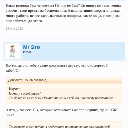
Какая разница был человек на ГВ или не был? Он пишет по теме топика,
а значит твои предъявы беспочвенны. А вашим гипнотизерам и правда
много работы, не все здесь настолько покорны, как те овцы, с которыми
они работали до этого.
18 янв 2010
Mr Эго
Игрок
Икуми, да оно тебе нужно доказывать дереву, что оно дерево?)
забей(С)
Доброкот;815376 сказал(а):
Икуми:
Почему в этой теме?
Ты даже на гв не был( Однако пишешь в ней, да и на тему несвязанную.
А что, у вас есть ГВ, которые отличаются от прошедших, где он УЖЕ
был?
Трикстеру много работы предстоит по организации пользователей.