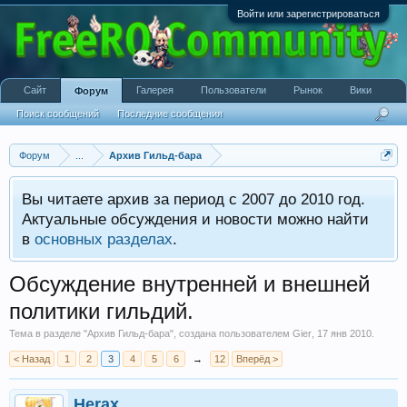
Войти или зарегистрироваться
Сайт
Галерея
Пользователи
Рынок
Вики
Форум
Поиск сообщений
Последние сообщения
Форум
...
Архив Гильд-бара
Вы читаете архив за период с 2007 до 2010 год.
Актуальные обсуждения и новости можно найти
в
основных разделах
.
Обсуждение внутренней и внешней
политики гильдий.
Тема в разделе "
Архив Гильд-бара
", создана пользователем
Gier
,
17 янв 2010
.
< Назад
1
2
3
4
5
6
→
12
Вперёд >
Herax