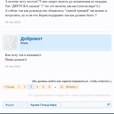
А почему нету постов? У них запрет вплоть до исключения из гильдии,
Так "ДВУУСКА сказала" !! "но это мелочи, мы кастуем на варп"(с)
А сейчас так как руководство обзавелось "санной тряпкой" им можно и
потролить, ну если что Борик подправит так как должно быть !!
18 янв 2010
Доброкот
Игрок
Как хочу так и называю))
Пиши дальше))
18 янв 2010
(Вы должны войти или зарегистрироваться, чтобы ответить.)
< Назад
1
2
3
4
5
6
→
12
Вперёд >
16+ • дружелюбное сообщество • табак притупляет инициативу • алкоголь
Форум
...
Архив Гильд-бара