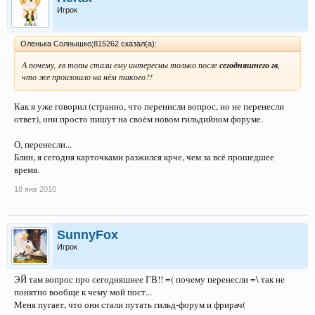
Игрок
Оленька Солнышко;815262 сказал(а):
А почему, гв топы стали ему интересны только после
сегодняшнего гв
,
что же произошло на нём такого?!
Как я уже говорил (странно, что перенисли вопрос, но не перенесли
ответ), они просто пишут на своём новом гильдийном форуме.
О, перенесли...
Блин, я сегодня карточками разжился крче, чем за всё прошедшее
время.
18 янв 2010
SunnyFox
Игрок
ЭЙ там вопрос про сегодняшнее ГВ!! =( почему перенесли =\ так не
понятно вообще к чему мой пост...
Меня пугает, что они стали путать гильд-форум и фрирач(