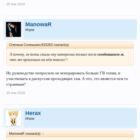
18 янв 2010
ManowaR
Игрок
Оленька Солнышко;815262 сказал(а):
А почему, гв топы стали ему интересны только после
сегодняшнего гв
,
что же произошло на нём такого?!
Ну руководство попросило не игнорировать больше ГВ топик, и
участвовать в дискуссия проходящих там. А что, это является чем то
странным?
18 янв 2010
Herax
Игрок
ManowaR сказал(а):
↑