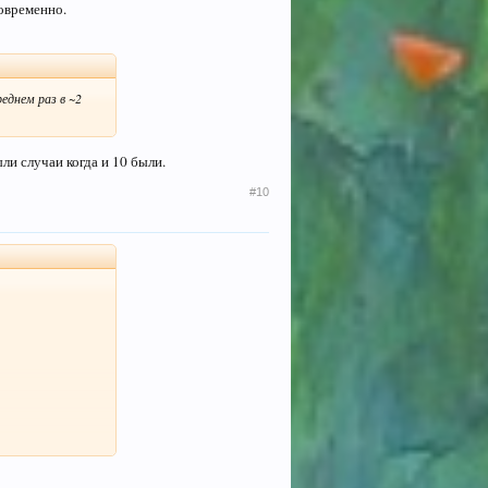
новременно.
еднем раз в ~2
ыли случаи когда и 10 были.
#10