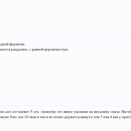
 одной формулы.
аются рандомно, с равной вероятностью.
 cast составляет 5 сек - помоему это явное указание на механику скила. Насч
омуже блес аги 10 лвла я так и не понял держатся минуту или 3 или 4 как у прис