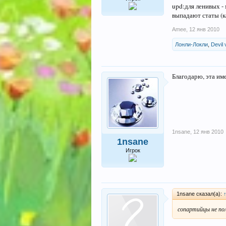
upd:для ленивых -
выпадают статы (к
Amee
,
12 янв 2010
Лонли-Локли
,
Devil
Благодарю, эта им
1nsane
,
12 янв 2010
1nsane
Игрок
1nsane сказал(а):
сопартийцы не по