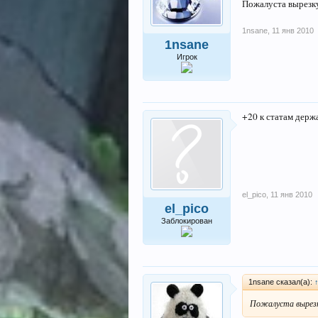
Пожалуста вырезку
1nsane
,
11 янв 2010
1nsane
Игрок
+20 к статам держ
el_pico
,
11 янв 2010
el_pico
Заблокирован
1nsane сказал(а):
Пожалуста вырезк