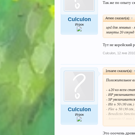
Так же по опыту с
Amee сказал(а):
↑
Culculon
Игрок
upd:для ленивых -
минуты 20 секунд
Тут не корейский р
Culculon
,
12 янв 201
1nsane сказал(а):
Положительное вл
- +20 ко всем ста
- HP увеличивается
- SP увеличивается
- Hit + 50 (30 сек.)
Culculon
- Flee + 50 (30 сек.
- Benedictio Sancti
Игрок
- Aspersio (1 мин.)
- Increase Agility (
- Blessing (3 мин.)
Это ооочень древн
- это по одному 