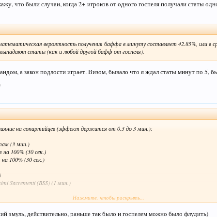
кажу, что были случаи, когда 2+ игроков от одного госпеля получали статы од
 математическая вероятность получения баффа в минуту составляет 42.85%, или в ср
 выпадают статы (как и любой другой бафф от госпеля).
андом, а закон подлости играет. Визом, бывало что я ждал статы минут по 5, б
0
↑
ияние на сопартийцев (эффект держится от 0.3 до 3 мин.):
там (3 мин.)
 на 100% (30 сек.)
 на 100% (30 сек.)
)
ssimi Sacrementi (BSS) (1 мин.)
Нажмите, чтобы раскрыть...
3 мин.)
ий эмуль, действительно, раньше так было и госпелем можно было флудить)
источнику