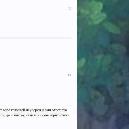
#3
#4
ёт вероятностей неуверен и ваш ответ это
тов, да и какому из источников верить тоже