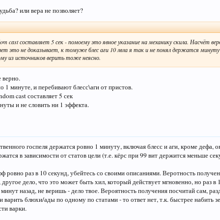
удьба? или вера не позволяет?
↑
m cast составляет 5 сек - помоему это явное указание на механику скила. Насчёт в
вет это не доказывает, к томуже блес аги 10 лвла я так и не понял держатся минуту и
ому из источников верить тоже неясно.
 верно.
по 1 минуте, и перебивают блесс\аги от пристов.
dom cast составляет 5 сек
уты и не словить ни 1 эффекта.
венного госпеля держатся ровно 1 минуту, включая блесс и аги, кроме дефа, 
жатся в зависимости от статов цели (т.е. кёрс при 99 вит держится меньше сек
фф ровно раз в 10 секунд, убейтесь со своими описаниями. Веротность получен
), другое дело, что это может быть хил, который действует мгновенно, но раз в
 минут назад, не веришь - дело твое. Вероятность получения посчитай сам, раз
и варить блюхи/ады по одному по статами - то ответ нет, т.к. быстрее набить 
ти варки.