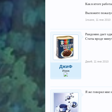
Как в итоге работа
Выложите пожалуста
1nsane
,
11 янв 2010
Рандомно дает оди
Статы вроде минут
ДжиФ
,
11 янв 2010
ДжиФ
Игрок
Я же говорил мне 