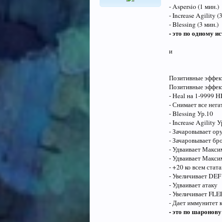
- Aspersio (1 мин.)
- Increase Agility (
- Blessing (3 мин.)
- это по одному и
и
Позитивные эффек
Позитивные эффект
- Heal на 1-9999 H
- Снимает все нега
- Blessing Ур.10
- Increase Agility 
- Зачаровывает ор
- Зачаровывает б
- Удваивает Макс
- Удваивает Макси
- +20 ко всем стат
- Увеличивает DEF
- Удваивает атаку
- Увеличивает FLE
- Дает иммунитет 
- это по шаронову