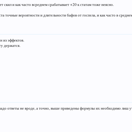
ет скил и как часто всреднем срабатывает +20 к статам тоже неясно.
 точные вероятности и длительности бафов от госпела, и как часто в среднем 
н из эффектов.
у держатся.
надо ответы не вроде, а точно, выше приведены формулы их необходимо лиш у