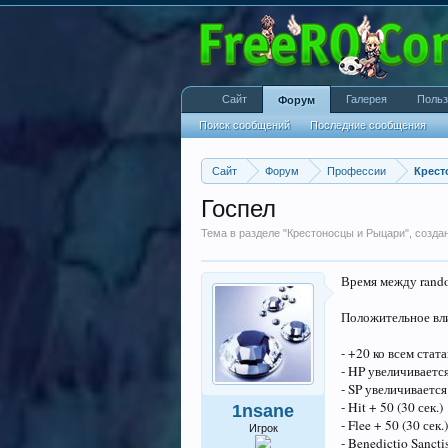
Сайт
Галерея
Польз
Форум
Поиск сообщений
Последние сообщения
Сайт
Форум
Профессии
Крест
Госпел
Тема в разделе "
Крестоносцы и Рыцари
", созд
Время между rando
Положительное вли
- +20 ко всем стата
- HP увеличивается
- SP увеличивается
- Hit + 50 (30 сек.)
1nsane
- Flee + 50 (30 сек.)
Игрок
- Benedictio Sancti