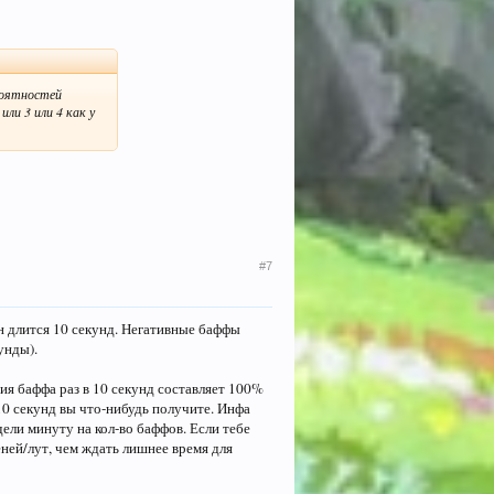
ероятностей
ли 3 или 4 как у
#7
он длится 10 секунд. Негативные баффы
унды).
ия баффа раз в 10 секунд составляет 100%
 10 секунд вы что-нибудь получите. Инфа
дели минуту на кол-во баффов. Если тебе
зеней/лут, чем ждать лишнее время для