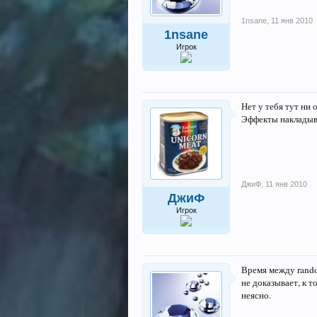
1nsane
,
11 янв 2010
1nsane
Игрок
Нет у тебя тут ни
Эффекты накладыв
ДжиФ
,
11 янв 2010
ДжиФ
Игрок
Время между random
не доказывает, к т
неясно.