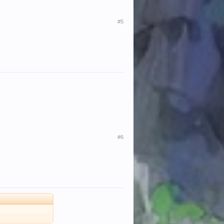
#5
#6