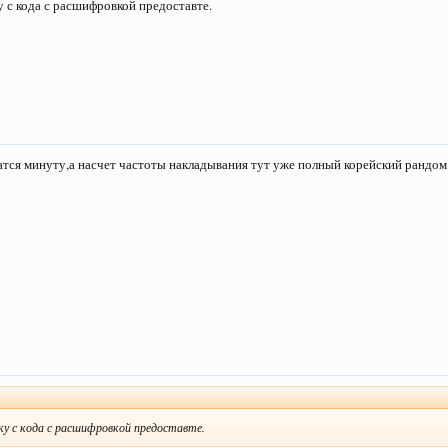
 с кода с расшифровкой предоставте.
атся минуту,а насчет частоты накладывания тут уже полный корейский рандом
↑
у с кода с расшифровкой предоставте.