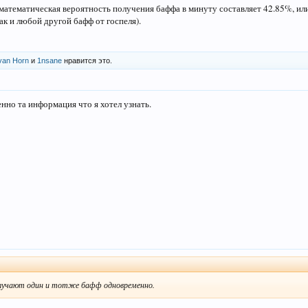
 математическая вероятность получения баффа в минуту составляет 42.85%, или
ак и любой другой бафф от госпеля).
 van Horn
и
1nsane
нравится это.
енно та информация что я хотел узнать.
↑
лучают один и тотже бафф одновременно.