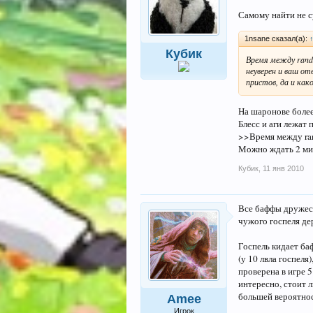
Самому найти не с
1nsane сказал(а):
Кубик
Время между rando
неуверен и ваш от
пристов, да и как
На шаронове более
Блесс и аги лежат 
>>Время между ran
Можно ждать 2 мин
Кубик
,
11 янв 2010
Все баффы дружест
чужого госпеля дер
Госпель кидает ба
(у 10 лвла госпеля
проверена в игре 5
интересно, стоит л
большей вероятнос
Amee
Игрок