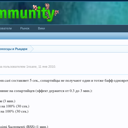
ователи
Рынок
Вики
оносцы и Рыцари
ана пользователем
1nsane
,
11 янв 2010
.
m cast составляет 5 сек., сопартийцы не получают один и тотже бафф одновре
яние на сопартийцев (эффект держится от 0.3 до 3 мин.):
м (3 мин.)
 на 100% (30 сек.)
 на 100% (30 сек.)
ssimi Sacrementi (BSS) (1 мин.)