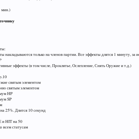
3 мин.)
сточнику
ты:
ы накладываются только на членов партии. Все эффекты длятся 1 минуту, за 
P
тивные эффекты (в том числе, Проклятье, Ослепление, Снять Оружие и т.д.)
Ур.10
ужие святым элементом
роню святым элементом
имум HP
мум SP
ам
 на 25%. Длится 10 секунд
E и HIT на 50
ко всем статусам