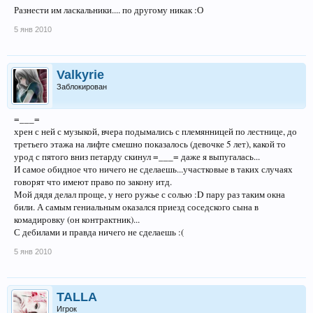
Разнести им ласкальники.... по другому никак :О
5 янв 2010
Valkyrie
Заблокирован
=___=
хрен с ней с музыкой, вчера подымались с племянницей по лестнице, до
третьего этажа на лифте смешно показалось (девочке 5 лет), какой то
урод с пятого вниз петарду скинул =___= даже я выпугалась...
И самое обидное что ничего не сделаешь...участковые в таких случаях
говорят что имеют право по закону итд.
Мой дядя делал проще, у него ружье с солью :D пару раз таким окна
били. А самым гениальным оказался приезд соседского сына в
комадировку (он контрактник)...
С дебилами и правда ничего не сделаешь :(
5 янв 2010
TALLA
Игрок