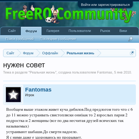
Войти или зарегистрироваться
Сайт
Галерея
Пользователи
Рынок
Вики
Форум
Поиск сообщений
Последние сообщения
Сайт
Форум
Оффлайн
Реальная жизнь
нужен совет
Тема в разделе "
Реальная жизнь
", создана пользователем
Fantomas
,
5 янв 2010
.
Fantomas
Игрок
Вообщем выше этажом живет куча дибилов.Под предлогом того что с 6
до 11 можно устраивать свистопляски они(как то 2 взрослых парня 2
подростка и 2 женщины (все по два несчитая друзей всяческих так
называемых)
устраивают шабаши.До смерти надоело.
Я с ними даже е здороваюсь но прорывает.