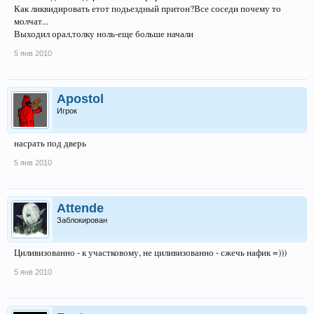
Как ликвидировать етот подьездный притон?Все соседи почему то
молчат...
Выходил орал,толку ноль-еще больше начали
5 янв 2010
Apostol
Игрок
насрать под дверь
5 янв 2010
Attende
Заблокирован
Циливизованно - к участковому, не циливизованно - сжечь нафик =)))
5 янв 2010