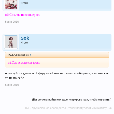
Игрок
ой,Сок, ты несешь ересь
5 янв 2010
Sok
Игрок
TALLA сказал(а):
↑
ой,Сок, ты несешь ересь
пожалуйста удали мой форумный ник из своего сообщения, а то мне как
то не по себе
5 янв 2010
(Вы должны войти или зарегистрироваться, чтобы ответить.)
16+ • дружелюбное сообщество • табак притупляет инициативу • алкого