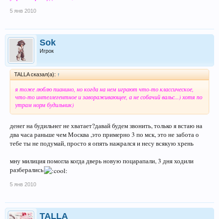
5 янв 2010
Sok
Игрок
TALLA сказал(а):
↑
я тоже люблю пианино, но когда на нем играют что-то классическое,
что-то интеллегентное и завораживающее, а не собачий вальс...) хотя по
утрам норм будильник)
денег на будильнег не хватает?давай будем звонить, только я встаю на
два часа раньше чем Москва ,это примерно 3 по мск, это не забота о
тебе ты не подумай, просто я опять нажрался и несу всякую хрень
мну милиция помогла когда дверь новую поцарапали, 3 дня ходили
разберались
5 янв 2010
TALLA