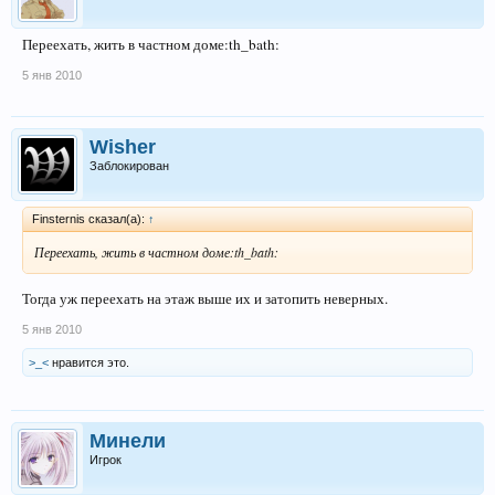
Переехать, жить в частном доме:th_bath:
5 янв 2010
Wisher
Заблокирован
Finsternis сказал(а):
↑
Переехать, жить в частном доме:th_bath:
Тогда уж переехать на этаж выше их и затопить неверных.
5 янв 2010
>_<
нравится это.
Минели
Игрок