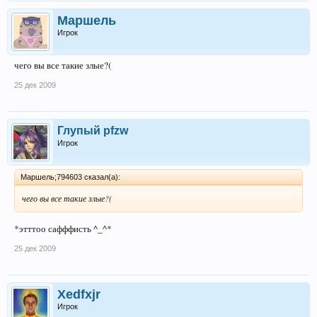
Маршель
Игрок
чего вы все такие злые?(
25 дек 2009
Глупый pfzw
Игрок
Маршель;794603 сказал(а):
чего вы все такие злые?(
*этттоо сафффисть ^_^*
25 дек 2009
Xedfxjr
Игрок