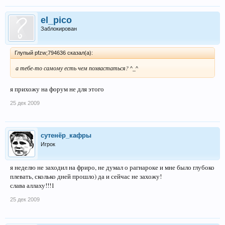
el_pico
Заблокирован
Глупый pfzw;794636 сказал(а):
а тебе-то самому есть чем похвастаться? ^_^
я прихожу на форум не для этого
25 дек 2009
сутенёр_кафры
Игрок
я неделю не заходил на фриро, не думал о рагнароке и мне было глубоко
плевать, сколько дней прошло) да и сейчас не захожу!
слава аллаху!!!1
25 дек 2009