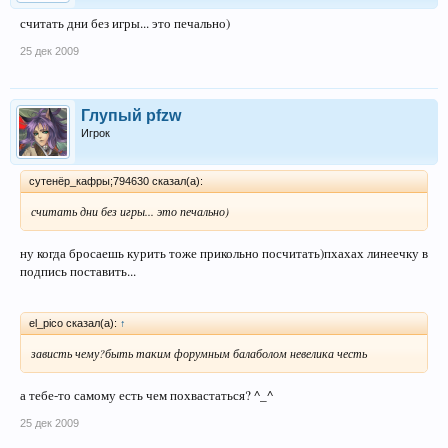
считать дни без игры... это печально)
25 дек 2009
Глупый pfzw
Игрок
сутенёр_кафры;794630 сказал(а):
считать дни без игры... это печально)
ну когда бросаешь курить тоже прикольно посчитать)пхахах линеечку в
подпись поставить...
el_pico сказал(а):
↑
зависть чему?быть таким форумным балаболом невелика честь
а тебе-то самому есть чем похвастаться? ^_^
25 дек 2009