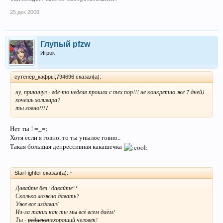
25 дек 2009
Глупый pfzw
Игрок
сутенёр_кафры;794696 сказал(а):
ну, прикинул - где-то неделя прошла с тех пор!!! не конкретно же 7 дней)
хочешь холивара?
ты говно!!!1
Нет ты ! =_=;
Хотя если я говно, то ты унылое говно..
Такая большая депрессивная какашечка
StarFighter сказал(а):
↑
Давайте без "давайте"!
Сколько можно давать?
Уже все издавал!
Из-за таких как ты мы всё всем даём!
Ты -
редиска
нехороший человек!