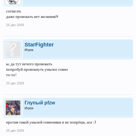
согласен.
даже провокать нет желания(9
25 дек 2009
StarFighter
Игрок
ы, да тут нечего провокать
попробуй провокнуть унылое говно
то-то!
25 дек 2009
Глупый pfzw
Игрок
против такой унылой говноняки и не попрёшь, ага :3
25 дек 2009