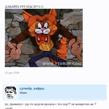
ДАВАЙТЕ РУГАТЬСЯ!!!111
25 дек 2009
сутенёр_кафры
Игрок
ну, прикинул - где-то неделя прошла с тех пор!!! не конкретно же 7
дней)