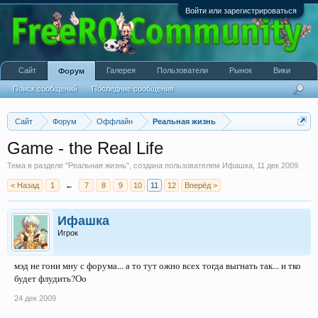
Войти или зарегистрироваться
Сайт
Галерея
Пользователи
Рынок
Вики
Форум
Поиск сообщений
Последние сообщения
Сайт
Форум
Оффлайн
Реальная жизнь
Game - the Real Life
Тема в разделе "
Реальная жизнь
", создана пользователем
Ифашка
,
11 дек 2009
.
< Назад
1
←
7
8
9
10
11
12
Вперёд >
Ифашка
Игрок
мэд не гони мну с форума... а то тут ожно всех тогда выгнать так... и тко
будет флудить?Оо
24 дек 2009