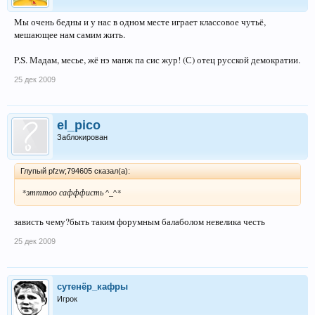
Мы очень бедны и у нас в одном месте играет классовое чутьё,
мешающее нам самим жить.
P.S. Мадам, месье, жё нэ манж па сис жур! (С) отец русской демократии.
25 дек 2009
el_pico
Заблокирован
Глупый pfzw;794605 сказал(а):
*этттоо сафффисть ^_^*
зависть чему?быть таким форумным балаболом невелика честь
25 дек 2009
сутенёр_кафры
Игрок