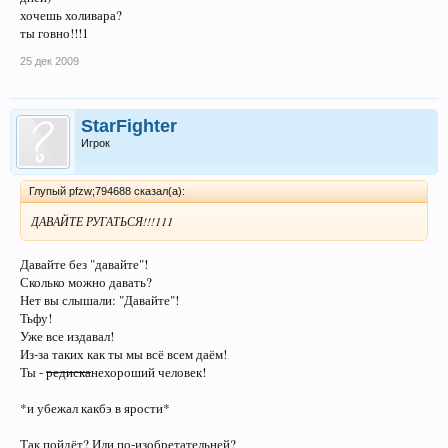
хочешь холивара?
ты говно!!!1
25 дек 2009
StarFighter
Игрок
Глупый pfzw;794688 сказал(а):
ДАВАЙТЕ РУГАТЬСЯ!!!111
Давайте без "давайте"!
Сколько можно давать?
Нет вы слышали: "Давайте"!
Тьфу!
Уже все издавал!
Из-за таких как ты мы всё всем даём!
Ты -
редиска
нехороший человек!
*и убежал какбэ в ярости*
Так пойдёт? Или по-изобретательней?