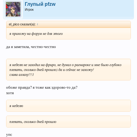
Глупый pfzw
Игрок
el_pico сказал(а):
↑
я прихожу на форум не для этого
да я заметила, честно-честно
я неделю не заходил на фриро, не думал о рагнароке и мне было глубоко
плевать, сколько дней прошло) да и сейчас не захожу!
слава аллаху!!!1
обоже правда? я тоже как здорово-то да?
хотя
я неделю
плевать, сколько дней прошло
упс