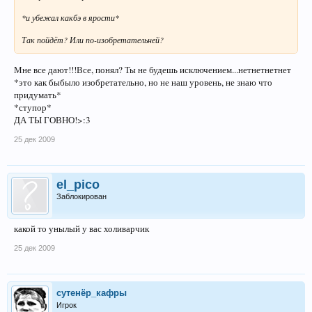
*и убежал какбэ в ярости*
Так пойдёт? Или по-изобретательней?
Мне все дают!!!Все, понял? Ты не будешь исключением...нетнетнетнет
*это как быбыло изобретательно, но не наш уровень, не знаю что
придумать*
*ступор*
ДА ТЫ ГОВНО!>:3
25 дек 2009
el_pico
Заблокирован
какой то унылый у вас холиварчик
25 дек 2009
сутенёр_кафры
Игрок