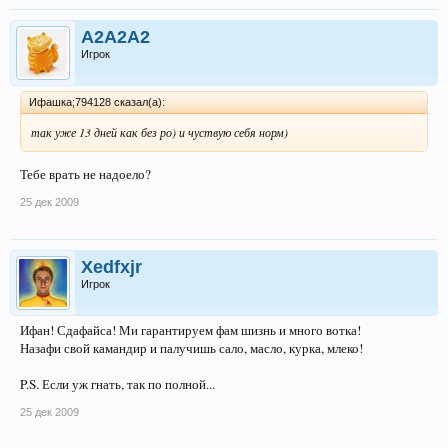
A2A2A2
Игрок
Ифашка;794128 сказал(а):
так уже 13 дней как без ро) и чуствую себя норм)
Тебе врать не надоело?
25 дек 2009
Xedfxjr
Игрок
Ифан! Сдафайса! Ми гарантируем фам шизнь и много вотка!
Назафи свой камандир и палучишь сало, масло, курка, млеко!
P.S. Если уж гнать, так по полной...
25 дек 2009