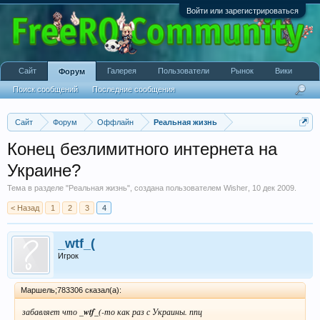
Войти или зарегистрироваться
Сайт
Галерея
Пользователи
Рынок
Вики
Форум
Поиск сообщений
Последние сообщения
Сайт
Форум
Оффлайн
Реальная жизнь
Конец безлимитного интернета на
Украине?
Тема в разделе "
Реальная жизнь
", создана пользователем
Wisher
,
10 дек 2009
.
< Назад
1
2
3
4
_wtf_(
Игрок
Маршель;783306 сказал(а):
забавляет что
_wtf_(
-то как раз с Украины. ппц