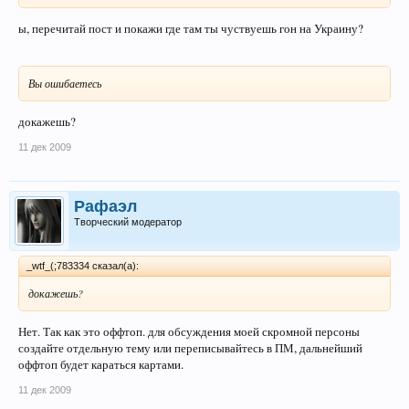
ы, перечитай пост и покажи где там ты чуствуешь гон на Украину?
Вы ошибаетесь
докажешь?
11 дек 2009
Рафаэл
Творческий модератор
_wtf_(;783334 сказал(а):
докажешь?
Нет. Так как это оффтоп. для обсуждения моей скромной персоны
создайте отдельную тему или переписывайтесь в ПМ, дальнейший
оффтоп будет караться картами.
11 дек 2009