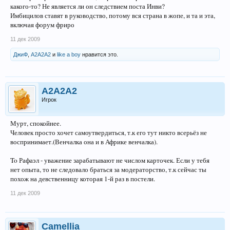
какого-то? Не является ли он следствием поста Инви?
Имбицилов ставят в руководство, потому вся страна в жопе, и та и эта,
включая форум фриро
11 дек 2009
ДжиФ
,
A2A2A2
и
likе a boy
нравится это.
A2A2A2
Игрок
Мурт, спокойнее.
Человек просто хочет самоутвердиться, т.к его тут никто всерьёз не
воспринимает.(Венчалка она и в Африке венчалка).
To Рафаэл - уважение зарабатывают не числом карточек. Если у тебя
нет опыта, то не следовало браться за модераторство, т.к сейчас ты
похож на девственницу которая 1-й раз в постели.
11 дек 2009
Camellia