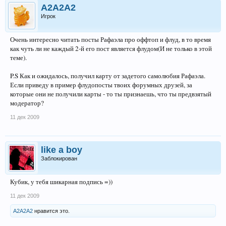
A2A2A2
Игрок
Очень интересно читать посты Рафаэла про оффтоп и флуд, в то время
как чуть ли не каждый 2-й его пост является флудом(И не только в этой
теме).
P.S Как и ожидалось, получил карту от задетого самолюбия Рафаэла.
Если приведу в пример флудопосты твоих форумных друзей, за
которые они не получили карты - то ты признаешь, что ты предвзятый
модератор?
11 дек 2009
likе a boy
Заблокирован
Кубик, у тебя шикарная подпись =))
11 дек 2009
A2A2A2
нравится это.