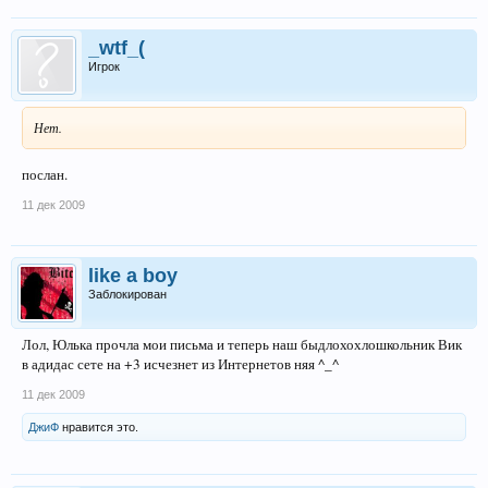
_wtf_(
Игрок
Нет.
послан.
11 дек 2009
likе a boy
Заблокирован
Лол, Юлька прочла мои письма и теперь наш быдлохохлошкольник Вик
в адидас сете на +3 исчезнет из Интернетов няя ^_^
11 дек 2009
ДжиФ
нравится это.