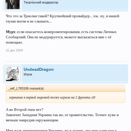
Творческий модератор
Что это за Триолан такой? Крупнейший провайдер... хм.. ну, в нашей
глуши могли и не слышать...
Мурт
, если опасаетесь компроментирования, есть система Личных
Сообщений. Она не модерируется, можете высказаться мне с её
помощью.
11 дек 2009
UndeadDragon
Игрок
_wtf_(;783106 сказал(а):
германия в первой мировой тоже играла на 2 фронта xD
А во Второй типа нет?
Закончит Западная Украина так же, ее правительство. Точнее хуже и
меньше навредив окружающим.
Мне жаль интернетчиков Украины, но я думаю, это еще один шаг к