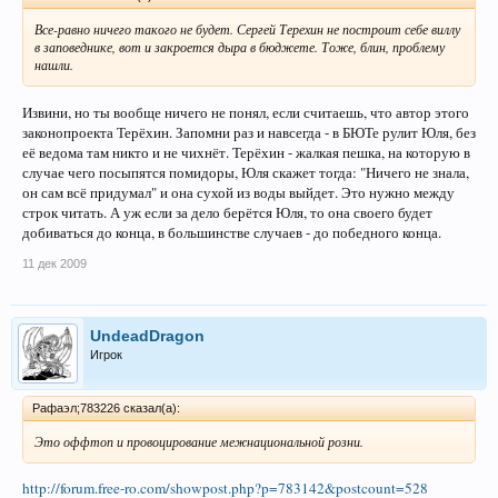
Все-равно ничего такого не будет. Сергей Терехин не построит себе виллу
в заповеднике, вот и закроется дыра в бюджете. Тоже, блин, проблему
нашли.
Извини, но ты вообще ничего не понял, если считаешь, что автор этого
законопроекта Терёхин. Запомни раз и навсегда - в БЮТе рулит Юля, без
её ведома там никто и не чихнёт. Терёхин - жалкая пешка, на которую в
случае чего посыпятся помидоры, Юля скажет тогда: "Ничего не знала,
он сам всё придумал" и она сухой из воды выйдет. Это нужно между
строк читать. А уж если за дело берётся Юля, то она своего будет
добиваться до конца, в большинстве случаев - до победного конца.
11 дек 2009
UndeadDragon
Игрок
Рафаэл;783226 сказал(а):
Это оффтоп и провоцирование межнациональной розни.
http://forum.free-ro.com/showpost.php?p=783142&postcount=528