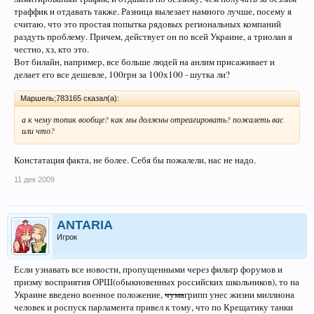
траффик и отдавать также. Разница вылезает намного лучше, посему я
считаю, что это простая попытка рядовых региональных компаний
раздуть проблему. Причем, действует он по всей Украине, а триолан я
честно, хз, кто это.
Вот билайн, например, все больше людей на анлим присаживает и
делает его все дешевле, 100грн за 100х100 - шутка ли?
Маршель;783165 сказал(а):
а к чему топик вообще? как мы должны отреагировать? пожалеть вас
или что?
Констатация факта, не более. Себя бы пожалели, нас не надо.
11 дек 2009
ANTARIA
Игрок
Если узнавать все новости, пропущенными через фильтр форумов и
призму восприятия ОРШ(обыкновенных российских школьников), то на
Украине введено военное положение,
чума
грипп унес жизни миллиона
человек и роспуск парламента привел к тому, что по Крещатику танки