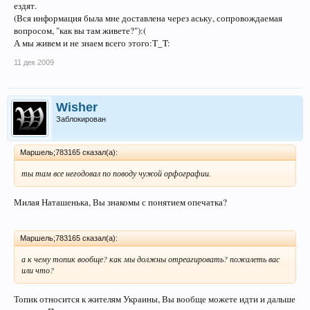
ездят.
(Вся информация была мне доставлена через аську, сопровождаемая
вопросом, "как вы там живете?"):(
А мы живем и не знаем всего этого:T_T:
11 дек 2009
Wisher
Заблокирован
Маршель;783165 сказал(а):
ты там все негодовал по поводу чужой орфографии.
Милая Наташенька, Вы знакомы с понятием опечатка?
Маршель;783165 сказал(а):
а к чему топик вообще? как мы должны отреагировать? пожалеть вас
или что?
Топик относится к жителям Украины, Вы вообще можете идти и дальше