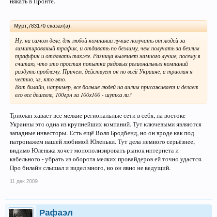
някать в Пронте.
Мурт;783170 сказал(а):
Ну, на самом деле, для любой компании лучше получать от людей за
лимитированый трафик, и отдавать по безлиму, чем получать за безлим
траффик и отдавать также. Разница вылезает намного лучше, посему я
считаю, что это простая попытка рядовых региональных компаний
раздуть проблему. Причем, действует он по всей Украине, а триолан я
честно, хз, кто это.
Вот билайн, например, все больше людей на анлим присаживает и делает
его все дешевле, 100грн за 100х100 - шутка ли?
Триолан хавает все мелкие региональные сети в себя, на востоке
Украины это одна из крупнейших компаний. Тут ключевыми являются
западные инвесторы. Есть ещё Воля Бродбенд, но он вроде как под
патронажем нашей любимой Юленьки. Тут дела немного серьёзнее,
видимо Юленька хочет монополизировать рынок интернета и
кабельного - убрать из оборота мелких провайдеров ей точно удастся.
Про билайн слышал и видел много, но он явно не ведущий.
11 дек 2009
Рафаэл