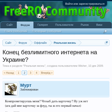
Войти или зарегистрироваться
Сайт
Галерея
Пользователи
Рынок
Вики
Форум
Поиск сообщений
Последние сообщения
Сайт
Форум
Оффлайн
Реальная жизнь
Конец безлимитного интернета на
Украине?
Тема в разделе "
Реальная жизнь
", создана пользователем
Wisher
,
10 дек 2009
.
< Назад
1
2
3
4
Вперёд >
Мурт
Заблокирован
Компрометируешь меня? Чтоыб дать карточку? Ну уж нет
(ага дай мне карточку за флуд, ты ж его первый начал)