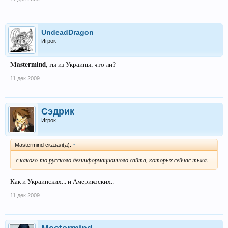
UndeadDragon
Игрок
Mastermind
, ты из Украины, что ли?
11 дек 2009
Сэдрик
Игрок
Mastermind сказал(а):
↑
с какого-то русского дезинформационного сайта, которых сейчас тьма.
Как и Украинских... и Америкоских..
11 дек 2009