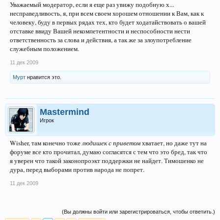
Уважаемый модератор, если я еще раз увижу подобную х...
несправедливость, я, при всем своем хорошем отношении к Вам, как к
человеку, буду в первых рядах тех, кто будет ходатайствовать о вашей
отставке ввиду Вашей некомпетентности и неспособности нести
ответственность за слова и действия, а так же за злоупотребление
служебным положением.
11 дек 2009
Мурт
нравится это.
Mastermind
Игрок
Wisher, там конечно тоже
людишек с приветом
хватает, но даже тут на
форуме все кто прочитал, думаю согласятся с тем что это бред, так что
я уверен что такой законопроэкт поддержки не найдет. Тимошенко не
дура, перед выборами против народа не попрет.
11 дек 2009
(Вы должны войти или зарегистрироваться, чтобы ответить.)