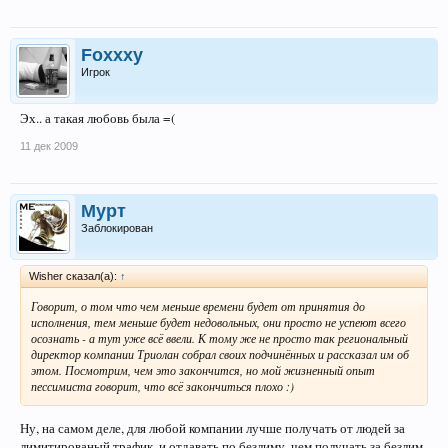
Foxxxy
Игрок
Эх.. а такая любовь была =(
11 дек 2009
Мурт
Заблокирован
Wisher сказал(а):
↑
Говорит, о том что чем меньше времени будет от принятия до
исполнения, тем меньше будет недовольных, они просто не успеют всего
осознать - а тут уже всё ввели. К тому же не просто так региональный
директор компании Триолан собрал своих подчинённых и рассказал им об
этом. Посмотрим, чем это закончится, но мой жизненный опыт
пессимиста говорит, что всё закончиться плохо :)
Ну, на самом деле, для любой компании лучше получать от людей за
лимитированый трафик, и отдавать по безлиму, чем получать за безлим