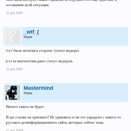
осознанию всей ситуации.
11 дек 2009
_wtf_(
Игрок
(тут было негатив в сторону тупого модера)
я хз че венчателям дают статус модеров.
11 дек 2009
Mastermind
Игрок
Ничего такого не будет.
И где ссылка на оригинал? Не удивлюсь если это украдено с какого-то
русского дезинформационного сайта, которых сейчас тьма.
11 дек 2009