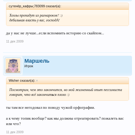
сутенёр_кафры;783099 сказал(а):
Хохлы пропадут из рагнароков? :)
дебильная власть у вас, господА!
да у нас не лучше...если вспомнить историю со скайпом...
11 дек 2009
Маршель
Игрок
Wisher сказал(а):
↑
Посмотрим, чем это закончится, но мой жизненный опыт пессимиста
говорит, что всё закончит
ь
ся плохо :)
ты там все негодовал по поводу чужой орфографии.
а к чему топик вообще? как мы должны отреагировать? пожалеть вас
или что?
11 дек 2009