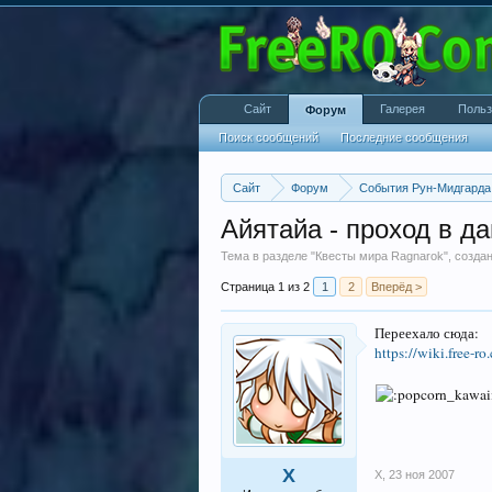
Сайт
Галерея
Польз
Форум
Поиск сообщений
Последние сообщения
Сайт
Форум
События Рун-Мидгарда
Айятайа - проход в д
Тема в разделе "
Квесты мира Ragnarok
", созд
Страница 1 из 2
1
2
Вперёд >
Переехало сюда:
https://wiki.free
X
X
,
23 ноя 2007