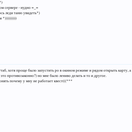
*)
ом сервере - нудно =_=
ось леди таню увидеть*)
*))))))))))
ьттаб, хотя проще было запустить ро в окнном режиме и рядом открыть карту, 
 это противозаконно?) но мне было лениво делать и то и другое.
онять почему у мну не работает квест(((***