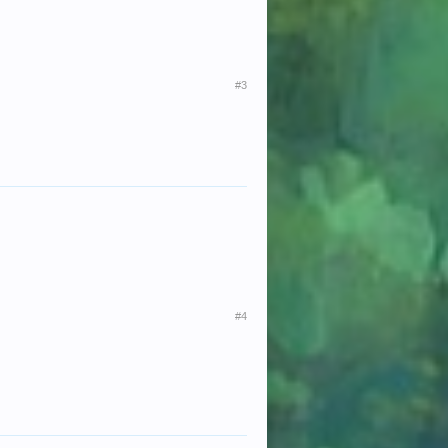
#3
#4