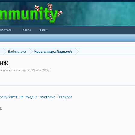
ователи
Рынок
Вики
Библиотека
Квесты мира Ragnarok
анж
ана пользователем
X
,
23 ноя 2007
.
-ro.com/Квест_на_вход_в_Ayothaya_Dungeon