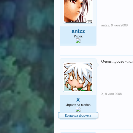
antzz
,
9 июл 2008
antzz
Игрок
Очень просто - по
X
,
9 июл 2008
X
Играет за мобов
Команда форума