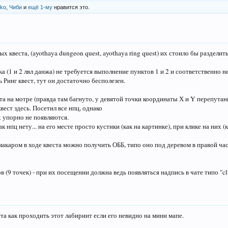
hko
,
Чиби
и
ещё 1-му
нравится это.
х квеста, (ayothaya dungeon quest, ayothaya ring quest) их стоило бы разделить.
ка (1 и 2 лвл данжа) не требуется выполнение пунктов 1 и 2 и соответственно н
 Ринг квест, тут он достаточно бесполезен.
а на мотре (правда там багнуто, у девятой точки координаты Х и Y перепутаны
ест здесь. Посетил все нпц, однако
х упорно не появляются.
ак нпц нету... на его месте просто кустики (как на картинке), при клике на них 
макаром в ходе квеста можно получить ОББ, типо оно под деревом в правой част
в (9 точек) - при их посещении должна ведь появляться надпись в чате типо "clu
та как проходить этот лабиринт если его невидно на мини мапе.