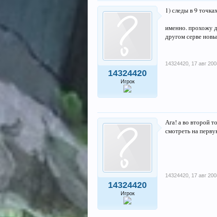
1) следы в 9 точка
именно. прохожу дв
другом серве новы
14324420
,
17 авг 200
14324420
Игрок
Ага! а во второй т
смотреть на перву
14324420
,
17 авг 200
14324420
Игрок