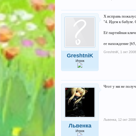
Х исправь пожалус
"4. Идем к бабуле.
Её партийная кличк
ее нахождение [65,
GreshtniK
,
1 окт 2008
GreshtniK
Игрок
Чтот у мя не получ
Львенка
,
12 окт 2008
Львенка
Игрок