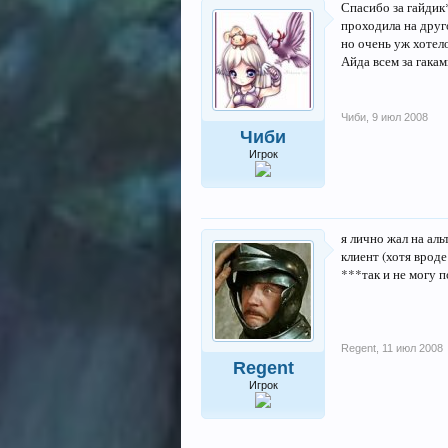
Спасибо за гайдик
проходила на друг
но очень уж хотел
Айда всем за гаками 
Чиби
,
9 июл 2008
Чиби
Игрок
я лично жал на ал
клиент (хотя вроде
***так и не могу п
Regent
,
11 июл 2008
Regent
Игрок