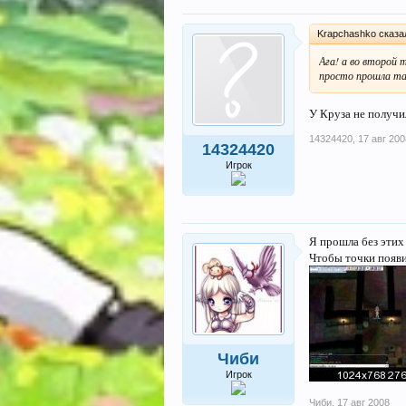
Krapchashko сказа
Ага! а во второй 
просто прошла та
У Круза не получи
14324420
,
17 авг 200
14324420
Игрок
Я прошла без этих
Чтобы точки появил
Чиби
Игрок
Чиби
,
17 авг 2008