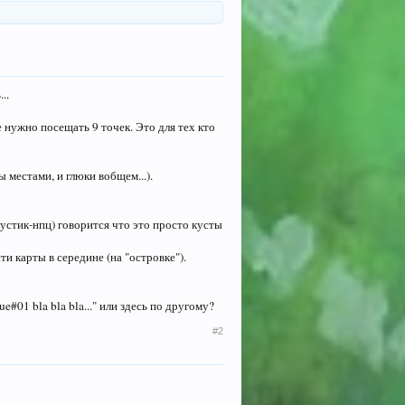
..
е нужно посещать 9 точек. Это для тех кто
 местами, и глюки вобщем...).
(кустик-нпц) говорится что это просто кусты
и карты в середине (на "островке").
e#01 bla bla bla..." или здесь по другому?
#2