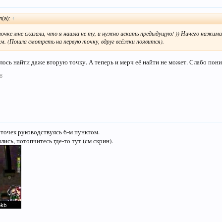
л(а):
↑
точке мне сказали, что я нашла не ту, и нужно искать предыдущую! )) Ничего нажима
м. (Пошла смотреть на первую точку, вдруг всёжки появится).
лось найти даже вторую точку. А теперь и мерч её найти не может. Слабо поним
8
 точек руководствуясь 6-м пунктом.
ись, потопчитесь где-то тут (см скрин).