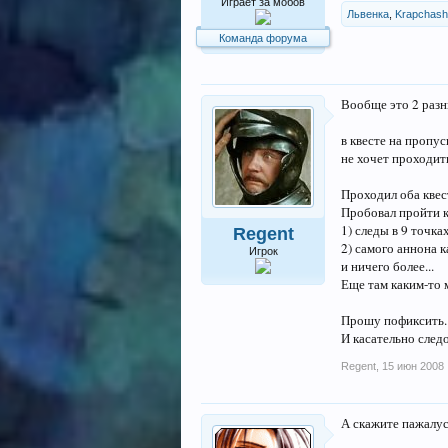
Играет за мобов
Львенка
,
Krapchas
Команда форума
Вообще это 2 разны
в квесте на пропус
не хочет проходить
Проходил оба квест
Пробовал пройти кв
1) следы в 9 точка
Regent
2) самого аннона к
Игрок
и ничего более...
Еще там каким-то 
Прошу пофиксить.
И касательно следо
Regent
,
15 июн 2008
А скажите пажалус