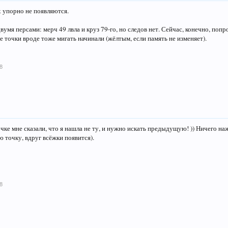
х упорно не появляются.
умя персами: мерч 49 лвла и круз 79-го, но следов нет. Сейчас, конечно, попр
е точки вроде тоже мигать начинали (жёлтым, если память не изменяет).
8
очке мне сказали, что я нашла не ту, и нужно искать предыдущую! )) Ничего н
ю точку, вдруг всёжки появится).
8