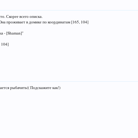
то. Скорее всего описка.
 Она проживает в домике по координатам [165, 104]
а - [Shaman]"
 104]
ается рыбачить(( Подскажите как!)