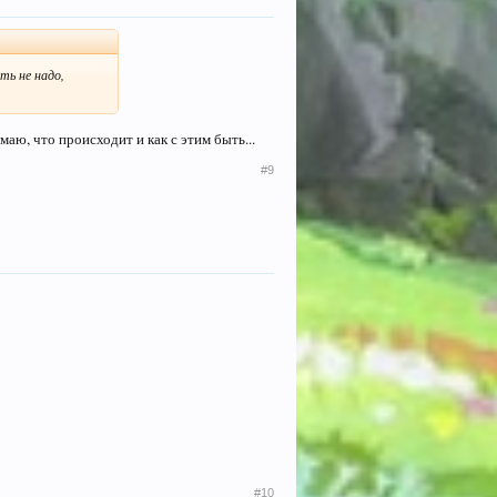
ть не надо,
аю, что происходит и как с этим быть...
#9
#10