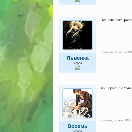
Все извените, разо
Львенка
,
12 окт 2008
Львенка
Игрок
Фишерман не хочет
Восемь
,
30 ноя 2008
Восемь
Игрок