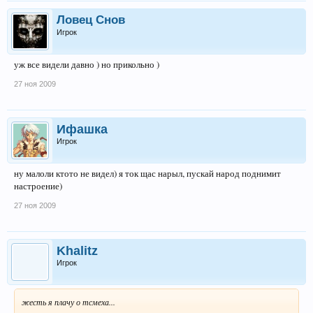
Ловец Снов
Игрок
уж все видели давно ) но прикольно )
27 ноя 2009
Ифашка
Игрок
ну малоли ктото не видел) я ток щас нарыл, пускай народ поднимит
настроение)
27 ноя 2009
Khalitz
Игрок
жесть я плачу о тсмеха...