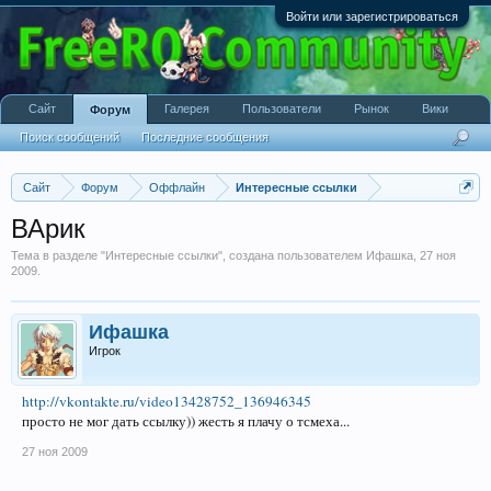
Войти или зарегистрироваться
Сайт
Галерея
Пользователи
Рынок
Вики
Форум
Поиск сообщений
Последние сообщения
Сайт
Форум
Оффлайн
Интересные ссылки
ВАрик
Тема в разделе "
Интересные ссылки
", создана пользователем
Ифашка
,
27 ноя
2009
.
Ифашка
Игрок
http://vkontakte.ru/video13428752_136946345
просто не мог дать ссылку)) жесть я плачу о тсмеха...
27 ноя 2009