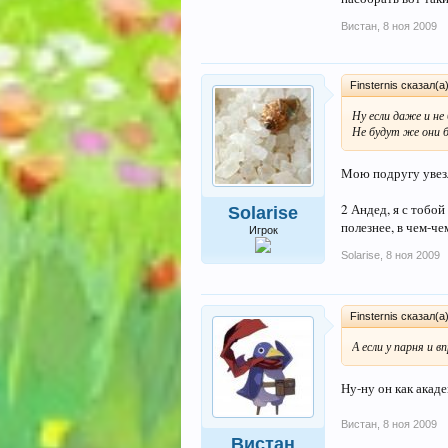
Вистан
,
8 ноя 2009
Finsternis сказал(а
Ну если даже и н
Не будут же они б
Мою подругу увезл
2 Андед, я с тобой
Solarise
полезнее, в чем-чем
Игрок
Solarise
,
8 ноя 2009
Finsternis сказал(а
А если у парня и 
Ну-ну он как акаде
Вистан
,
8 ноя 2009
Вистан