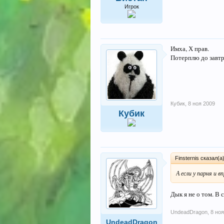
Игрок
Имха, Х прав.
Потерплю до завтра
Кубик
,
8 ноя 2009
Кубик
Finsternis сказал(а
А если у парня и 
Дык я не о том. В 
UndeadDragon
,
8 ноя
UndeadDragon