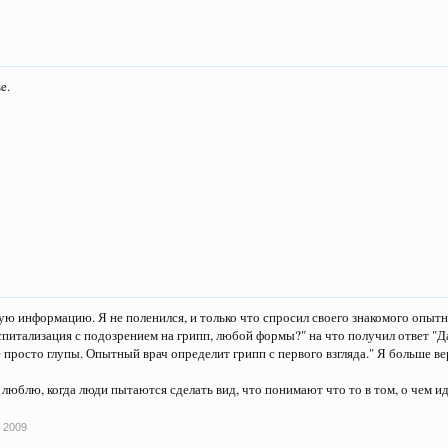
e.
ую информацию. Я не поленился, и только что спросил своего знакомого опытно
спитализация с подозрением на грипп, любой формы?" на что получил ответ "Да
 просто глупы. Опытный врач определит грипп с первого взгляда." Я больше в
е люблю, когда люди пытаются сделать вид, что понимают что то в том, о чем ид
 2009