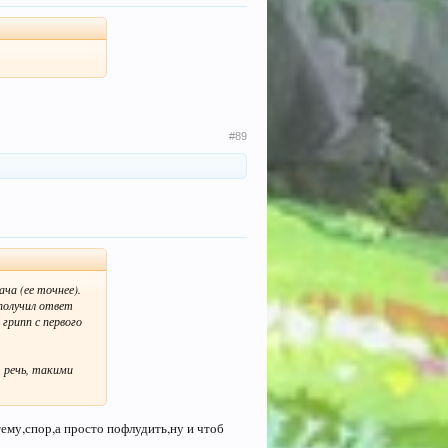
#89
ча (ее точнее).
получил ответ
грипп с первого
т речь, такими
тему,спор,а просто пофлудить,ну и чтоб