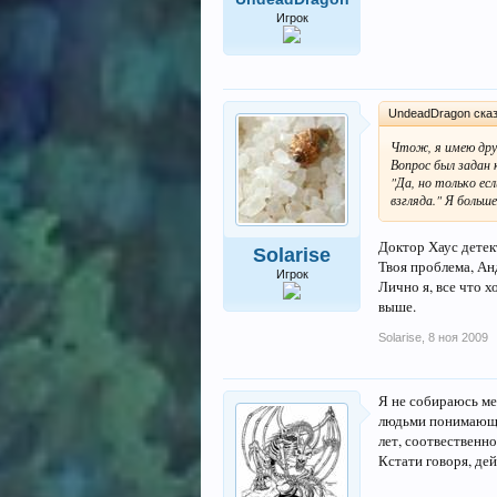
Игрок
UndeadDragon сказ
Чтож, я имею друг
Вопрос был задан
"Да, но только ес
взгляда." Я больш
Доктор Хаус детект
Solarise
Твоя проблема, Ан
Игрок
Лично я, все что х
выше.
Solarise
,
8 ноя 2009
Я не собираюсь ме
людьми понимающим
лет, соотвественн
Кстати говоря, де