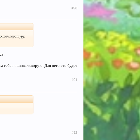
#90
ую температуру.
сь.
м тебя, и вызвал скорую. Для него это будет
#91
#92