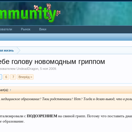
ователи
Рынок
Вики
ая жизнь
себе голову новомодным гриппом
ьзователем
UndeadDragon
,
5 ноя 2009
.
6
7
Вперёд >
ал(а):
↑
 медицинское образование? Твои родственники? Нет? Тогда я делаю вывод, что в рол
ПОДОЗРЕНИЕМ
итализировали с
на свиной грипп. Потому что поставить диаг
е образование.