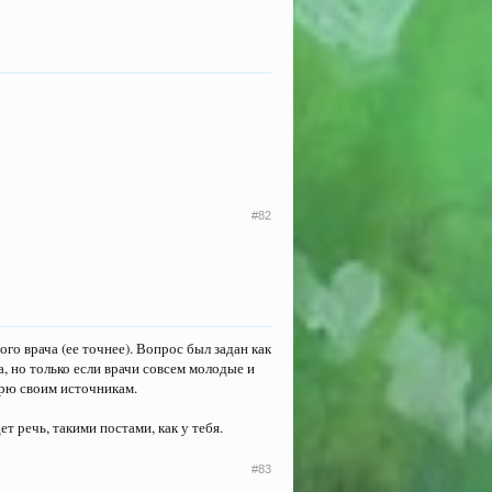
#82
го врача (ее точнее). Вопрос был задан как
, но только если врачи совсем молодые и
ерю своим источникам.
ет речь, такими постами, как у тебя.
#83