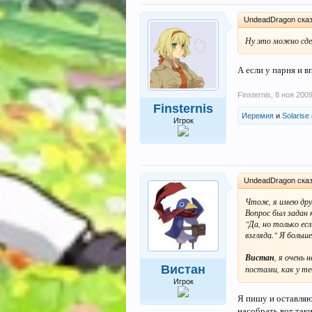
UndeadDragon сказ
Ну это можно сдел
А если у парня и 
Finsternis
,
8 ноя 200
Finsternis
Иеремия
и
Solarise
Игрок
UndeadDragon сказ
Чтож, я имею друг
Вопрос был задан
"Да, но только ес
взгляда." Я больш
Вистан
, я очень
Вистан
постами, как у те
Игрок
Я пишу и оставляю
насобрать вот таки