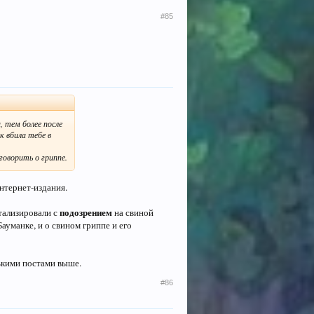
#85
, тем более после
 вбила тебе в
оворить о гриппе.
интернет-издания.
подозрением
итализировали с
на свиной
Бауманке, и о свином гриппе и его
лькими постами выше.
#86