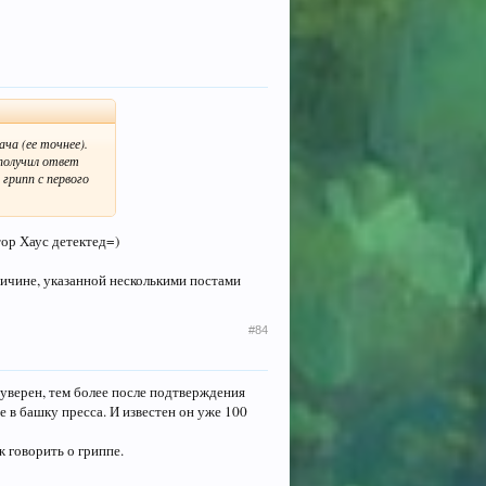
ча (ее точнее).
получил ответ
грипп с первого
тор Хаус детектед=)
причине, указанной несколькими постами
#84
 уверен, тем более после подтверждения
 в башку пресса. И известен он уже 100
 говорить о гриппе.