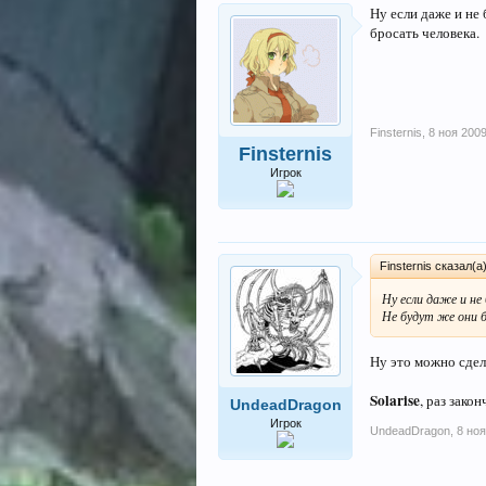
Ну если даже и не
бросать человека.
Finsternis
,
8 ноя 200
Finsternis
Игрок
Finsternis сказал(а
Ну если даже и н
Не будут же они б
Ну это можно сдел
Solarise
, раз зако
UndeadDragon
Игрок
UndeadDragon
,
8 ноя