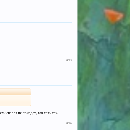
#93
и скорая не приедет, так хоть так.
#94