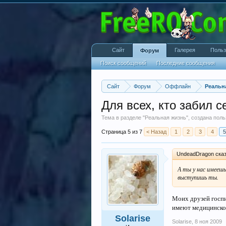
Сайт
Галерея
Польз
Форум
Поиск сообщений
Последние сообщения
Сайт
Форум
Оффлайн
Реальн
Для всех, кто забил 
Тема в разделе "
Реальная жизнь
", создана пол
Страница 5 из 7
< Назад
1
2
3
4
5
UndeadDragon сказ
А ты у нас имеешь
выступишь ты.
Моих друзей госп
имеют медицинско
Solarise
Solarise
,
8 ноя 2009