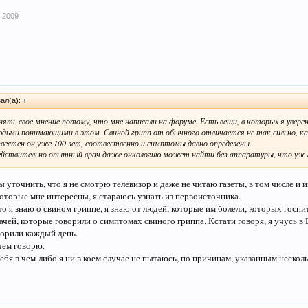
 2009
ал(а):
↑
нять свое мнение потому, что мне написали на форуме. Есть вещи, в которых я уверен
дьми понимающими в этом. Свиной грипп от обычного отличается не так сильно, как
звестен он уже 100 лет, соотвественно и симптомы давно определены.
ействительно опытный врач даже онкологию может найти без аппаратуры, что уж г
 уточнить, что я не смотрю телевизор и даже не читаю газеты, в том числе и 
которые мне интересны, я стараюсь узнать из первоисточника.
то я знаю о свином гриппе, я знаю от людей, которые им болели, которых госп
рачей, которые говорили о симптомах свиного гриппа. Кстати говоря, я учусь в 
орили каждый день.
чем говорю.
тебя в чем-либо я ни в коем случае не пытаюсь, по причинам, указанным неско