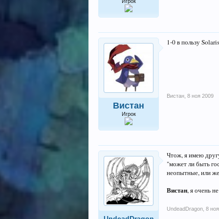
Игрок
1-0 в пользу Solaris
Вистан
,
8 ноя 2009
Вистан
Игрок
Чтож, я имею друг
"может ли быть го
неопытные, или же
Вистан
, я очень н
UndeadDragon
,
8 ноя
UndeadDragon