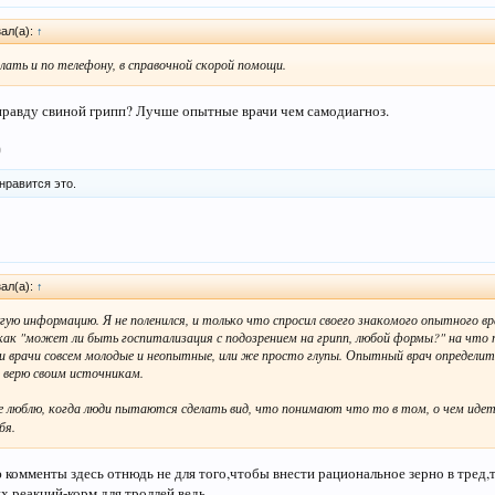
ал(а):
↑
ать и по телефону, в справочной скорой помощи.
вправду свиной грипп? Лучше опытные врачи чем самодиагноз.
9
нравится это.
ал(а):
↑
ую информацию. Я не поленился, и только что спросил своего знакомого опытного вра
 как "может ли быть госпитализация с подозрением на грипп, любой формы?" на что 
ли врачи совсем молодые и неопытные, или же просто глупы. Опытный врач определит 
е верю своим источникам.
 не люблю, когда люди пытаются сделать вид, что понимают что то в том, о чем иде
бя.
 комменты здесь отнюдь не для того,чтобы внести рациональное зерно в тред,
х реакций-корм для троллей ведь.