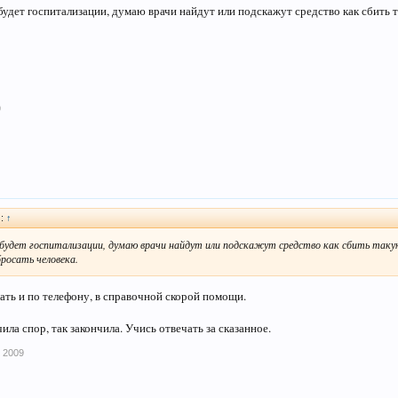
 будет госпитализации, думаю врачи найдут или подскажут средство как сбить 
9
):
↑
е будет госпитализации, думаю врачи найдут или подскажут средство как сбить так
росать человека.
ать и по телефону, в справочной скорой помощи.
нчила спор, так закончила. Учись отвечать за сказанное.
 2009