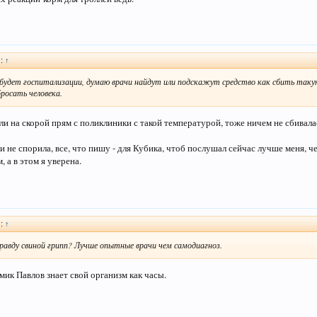
):
↑
е будет госпитализации, думаю врачи найдут или подскажут средство как сбить так
росать человека.
и на скорой прям с поликлиники с такой температурой, тоже ничем не сбивала
 и не спорила, все, что пишу - для Кубика, чтоб послушал сейчас лучше меня, че
, а в этом я уверена.
):
↑
вправду свиной грипп? Лучше опытные врачи чем самодиагноз.
мик Павлов знает свой организм как часы.