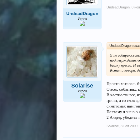
UndeadDragon
,
8 ноя
UndeadDragon
Игрок
UndeadDragon сказ
Я не собираюсь ме
подтверждения лю
башку пресса. И и
Кстати говоря, д
Просто хотелось бы
Solarise
О всех событиях, 
Игрок
В частности все, ч
грипп, и со слов в
симптомах нам гов
Поэтому я знаю о 
2 Андед, убедить 
Solarise
,
8 ноя 2009