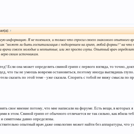
ал(а):
↑
ую информацию. Я не поленился, и только что спросил своего знакомого опытного вра
 как "может ли быть госпитализация с подозрением на грипп, любой формы?" на что 
ли врачи совсем молодые и неопытные, или же просто глупы. Опытный врач определит 
е верю своим источникам.
ед! Если она может определить свиной грипп с первого взгляда, то точно, док
дед, что ты не умеешь вовремя остановиться, поэтому иногда выглядишь глупо.
отела сказать по этой теме - уже сказала. Спорить с тобой не вижу смысла по 
нять свое мнение потому, что мне написали на форуме. Есть вещи, в которых я
и в этом. Свиной грипп от обычного отличается не так сильно, как вбила тебе
о и симптомы давно определены.
йствительно опытный врач даже онкологию может найти без аппаратуры, что уж