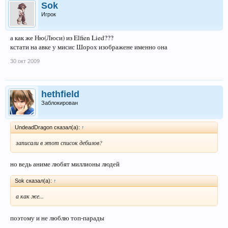
Sok
Игрок
а как же Ню(Люси) из Elfien Lied???
кстати на авке у мисис Шорох изображене именно она
30 окт 2009
hethfield
Заблокирован
UndeadDragon сказал(а):
↑
записали в этот список дебилов?
но ведь аниме любят миллионы людей
Sok сказал(а):
↑
а как же...
поэтому и не люблю топ-парады