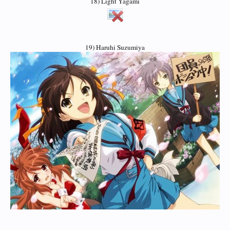
18) Light Yagami
19) Haruhi Suzumiya