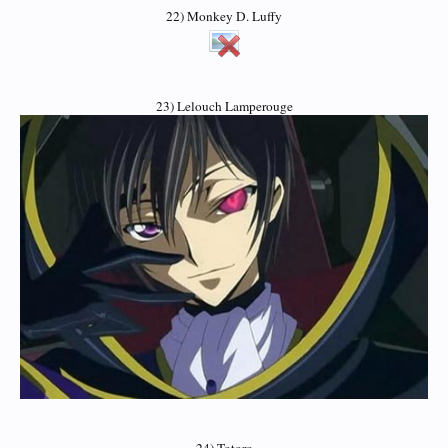
22) Monkey D. Luffy
23) Lelouch Lamperouge
24) Totoro