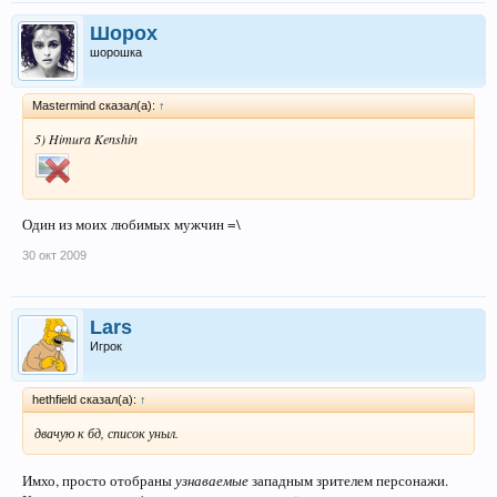
Шорох
шорошка
Mastermind сказал(а):
↑
5) Himura Kenshin
Один из моих любимых мужчин =\
30 окт 2009
Lars
Игрок
hethfield сказал(а):
↑
двачую к бд, список уныл.
Имхо, просто отобраны
узнаваемые
западным зрителем персонажи.