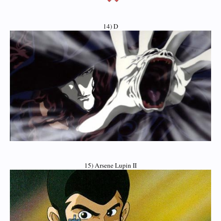
14) D
15) Arsene Lupin II