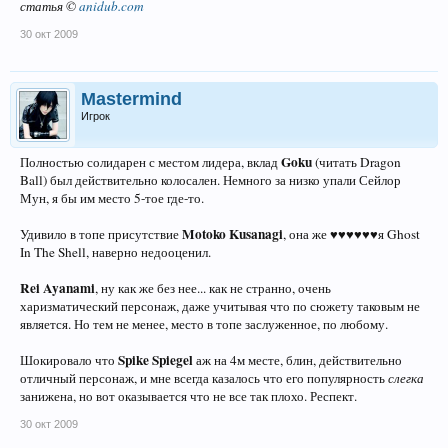
статья ©
anidub.com
30 окт 2009
Mastermind
Игрок
Goku
Полностью солидарен с местом лидера, вклад
(читать Dragon
Ball) был действительно колосален. Немного за низко упали Сейлор
Мун, я бы им место 5-тое где-то.
Motoko Kusanagi
Удивило в топе присутствие
, она же ♥♥♥♥♥♥я Ghost
In The Shell, наверно недооценил.
Rei Ayanami
, ну как же без нее... как не странно, очень
харизматический персонаж, даже учитывая что по сюжету таковым не
является. Но тем не менее, место в топе заслуженное, по любому.
Spike Spiegel
Шокировало что
аж на 4м месте, блин, действительно
отличный персонаж, и мне всегда казалось что его популярность
слегка
занижена, но вот оказывается что не все так плохо. Респект.
30 окт 2009