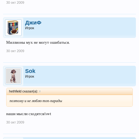
30 окт 2009
ДжиФ
Игрок
Миллионы мух не могут ошибаться.
30 окт 2009
Sok
Игрок
hethfield сказал(а):
↑
поэтому и не люблю топ-парады
наши мысли сходятся/swt
30 окт 2009