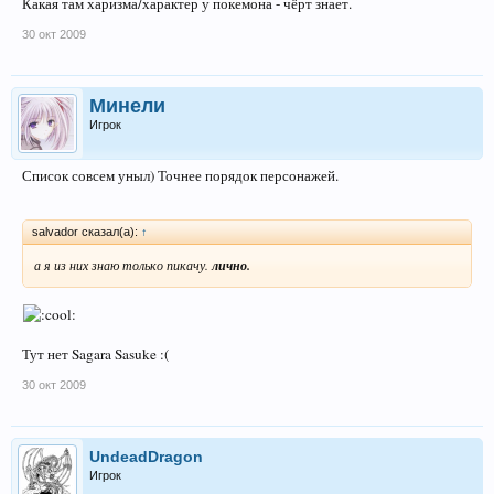
Какая там харизма/характер у покемона - чёрт знает.
30 окт 2009
Минели
Игрок
Список совсем уныл) Точнее порядок персонажей.
salvador сказал(а):
↑
а я из них знаю только пикачу.
лично.
Тут нет Sagara Sasuke :(
30 окт 2009
UndeadDragon
Игрок