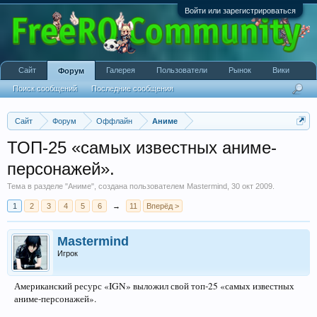
Войти или зарегистрироваться
Сайт
Галерея
Пользователи
Рынок
Вики
Форум
Поиск сообщений
Последние сообщения
Сайт
Форум
Оффлайн
Аниме
ТОП-25 «самых известных аниме-
персонажей».
Тема в разделе "
Аниме
", создана пользователем
Mastermind
,
30 окт 2009
.
1
2
3
4
5
6
→
11
Вперёд >
Mastermind
Игрок
Американский ресурс «IGN» выложил свой топ-25 «самых известных
аниме-персонажей».