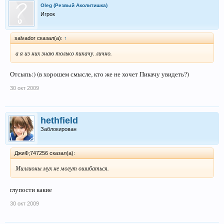
Oleg (Резвый Аколитишка)
Игрок
salvador сказал(а):
↑
а я из них знаю только пикачу. лично.
Отсыпь:) (в хорошем смысле, кто же не хочет Пикачу увидеть?)
30 окт 2009
hethfield
Заблокирован
ДжиФ;747256 сказал(а):
Миллионы мух не могут ошибаться.
глупости какие
30 окт 2009