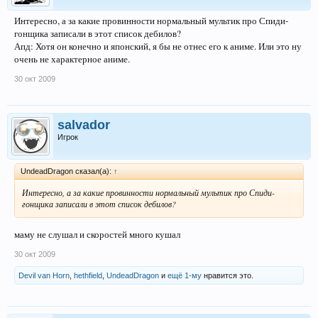
Интересно, а за какие провинности нормальный мультик про Спиди-
гонщика записали в этот список дебилов?
Апд: Хотя он конечно и японский, я бы не отнес его к аниме. Или это ну
очень не характерное аниме.
30 окт 2009
salvador
Игрок
UndeadDragon сказал(а):
↑
Интересно, а за какие провинности нормальный мультик про Спиди-
гонщика записали в этот список дебилов?
маму не слушал и скоростей много кушал
30 окт 2009
Devil van Horn
,
hethfield
,
UndeadDragon
и
ещё 1-му
нравится это.