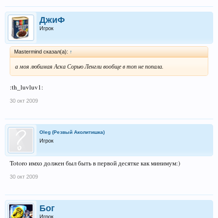
ДжиФ
Игрок
Mastermind сказал(а):
↑
а моя любимая Аска Сорью Ленгли вообще в топ не попала.
:th_luvluv1:
30 окт 2009
Oleg (Резвый Аколитишка)
Игрок
Totoro имхо должен был быть в первой десятке как минимум:)
30 окт 2009
Бог
Игрок