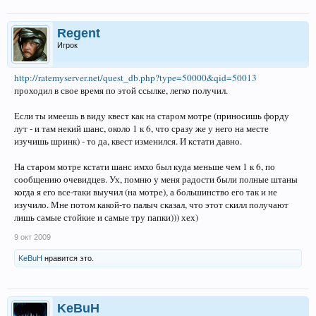
Regent
Игрок
http://ratemyserver.net/quest_db.php?type=50000&qid=50013
проходил в свое время по этой ссылке, легко получил.
Если ты имеешь в виду квест как на старом мотре (приносишь форду
лут - и там некий шанс, около 1 к 6, что сразу же у него на месте
изучишь шринк) - то да, квест изменился. И кстати давно.
На старом мотре кстати шанс имхо был куда меньше чем 1 к 6, по
сообщению очевидцев. Ух, помню у меня радости были полные штаны
когда я его все-таки выучил (на мотре), а большинство его так и не
изучило. Мне потом какой-то палыч сказал, что этот скилл получают
лишь самые стойкие и самые тру папки))) хех)
9 окт 2009
KeBuH
нравится это.
KeBuH