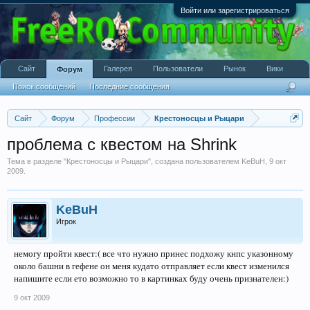
Войти или зарегистрироваться
Сайт
Галерея
Пользователи
Рынок
Вики
Форум
Поиск сообщений
Последние сообщения
Сайт
Форум
Профессии
Крестоносцы и Рыцари
проблема с квестом на Shrink
Тема в разделе "
Крестоносцы и Рыцари
", создана пользователем
KeBuH
,
9 окт
2009
.
KeBuH
Игрок
немогу пройти квест:( все что нужно принес подхожу кнпс указонному
около башни в гефене он меня кудато отправляет если квест изменился
напишите если ето возможно то в картинках буду очень признателен:)
9 окт 2009