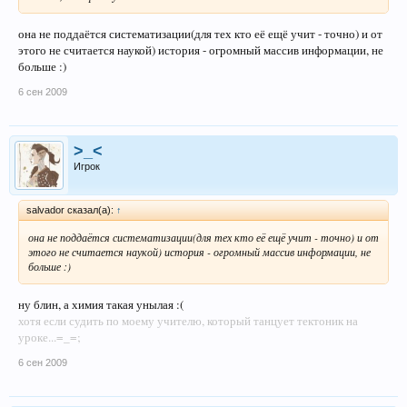
она не поддаётся систематизации(для тех кто её ещё учит - точно) и от
этого не считается наукой) история - огромный массив информации, не
больше :)
6 сен 2009
>_<
Игрок
salvador сказал(а):
↑
она не поддаётся систематизации(для тех кто её ещё учит - точно) и от
этого не считается наукой) история - огромный массив информации, не
больше :)
ну блин, а химия такая унылая :(
хотя если судить по моему учителю, который танцует тектоник на
уроке...=_=;
6 сен 2009