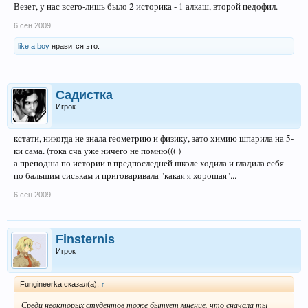
Везет, у нас всего-лишь было 2 историка - 1 алкаш, второй педофил.
6 сен 2009
like a boy
нравится это.
Садистка
Игрок
кстати, никогда не знала геометрию и физику, зато химию шпарила на 5-
ки сама. (тока сча уже ничего не помню((( )
а преподша по истории в предпоследней школе ходила и гладила себя
по бальшим сиськам и приговаривала "какая я хорошая"...
6 сен 2009
Finsternis
Игрок
Fungineerka сказал(а):
↑
Среди неокторых студентов тоже бытует мнение, что сначала ты