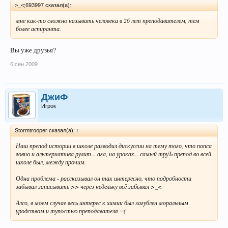
>_<;693997 сказал(а):
мне как-то сложно называть человека в 26 лет преподавателем, тем
более аспиранта.
Вы уже друзья?
6 сен 2009
ДжиФ
Игрок
Stormtrooper сказал(а):
↑
Наш препод истории в школе разводил дискуссии на тему того, что попса
говно и альтернатива рулит... ага, на уроках... самый труЪ препод во всей
школе был, между прочим.
Одна проблема - рассказывал он так интересно, что подробности
забывал записывать >> через недельку всё забывал >_<
Алсо, в моем случае весь интерес к химии был загублен моральным
уродством и тупостью преподавателя =(