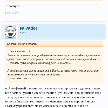
не волнует
6 сен 2009
salvador
Игрок
Сэдрик;693304 сказал(а):
Наивный андед =)
То что остроумие, юмор, сдержанность и отсутсвие вредных привычек в
сумме позволяют заполучить расположение девченок я понял уже давно ;)
Поэтому будущее время в твоей фразе не уместно.
-----
А вообще пост я хотел накатать в Бреде, но меня туда не пускают, так
что можете не поливать меня сарказмом.
Пушистых снов =)
мой конфетный мальчик, когда возникнут вопросы - я с удовольствием
тебе помогу) удачи в учёбе! и главное - учи химию! это лучшая из наук
правда для неё надо сначала понимать основные законы физики и
теоремы/аксиомы геометрии, но меньшая плата за хороший моск)
я сам умудрялся быть мозгом класса, не скажу что мне это не