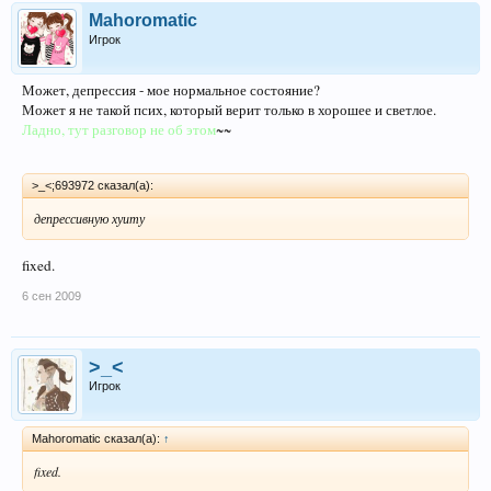
Mahoromatic
Игрок
Может, депрессия - мое нормальное состояние?
Может я не такой псих, который верит только в хорошее и светлое.
Ладно, тут разговор не об этом
~~
>_<;693972 сказал(а):
депрессивную хуиту
fixed.
6 сен 2009
>_<
Игрок
Mahoromatic сказал(а):
↑
fixed.