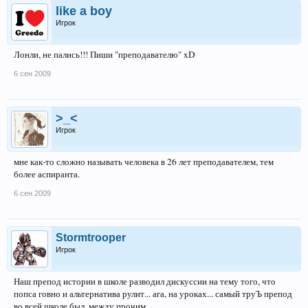
like a boy
Игрок
Лонли, не пались!!! Пиши "преподавателю" xD
6 сен 2009
>_<
Игрок
мне как-то сложно называть человека в 26 лет преподавателем, тем
более аспиранта.
6 сен 2009
Stormtrooper
Игрок
Наш препод истории в школе разводил дискуссии на тему того, что
попса говно и альтернатива рулит... ага, на уроках... самый труЪ препод
во всей школе был, между прочим.