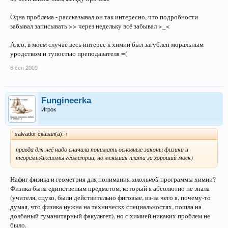
Одна проблема - рассказывал он так интересно, что подробности
забывал записывать >> через недельку всё забывал >_<
Алсо, в моем случае весь интерес к химии был загублен моральным
уродством и тупостью преподавателя =(
6 сен 2009
Fungineerka
Игрок
salvador сказал(а):
↑
правда для неё надо сначала понимать основные законы физики и
теоремы/аксиомы геометрии, но меньшая плата за хороший моск)
Нафиг физика и геометрия для понимания
школьной
программы химии?
Физика была единственым предметом, который я абсолютно не знала
(учителя, сцуко, были действительно фиговые, из-за чего я, почему-то
думая, что физика нужна на техническх специальностях, пошла на
долбаный гуманитарный факультет), но с химией никаких проблем не
было.