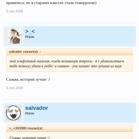
нравилось, но в старших классах стало геморроем))
6 сен 2009
>_<
Игрок
salvador сказал(а):
↑
мой конфетный мальчик, когда возникнут вопросы - я с удовольствием
тебе помогу) удачи в учёбе! и главное - учи химию! это лучшая из наук
Сальва, история лучше :/
6 сен 2009
salvador
Игрок
>_<;693980 сказал(а):
Сальва, история лучше :/