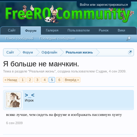
Войти или зарегистрироваться
Сайт
Галерея
Пользователи
Рынок
Вики
Форум
Поиск сообщений
Последние сообщения
Сайт
Форум
Оффлайн
Реальная жизнь
Я больше не манчкин.
Тема в разделе "
Реальная жизнь
", создана пользователем
Сэдрик
,
4 сен 2009
.
< Назад
1
2
3
4
5
6
Вперёд >
>_<
Игрок
всяко лучше, чем сидеть на форуме и изображать пассивную хуиту
6 сен 2009