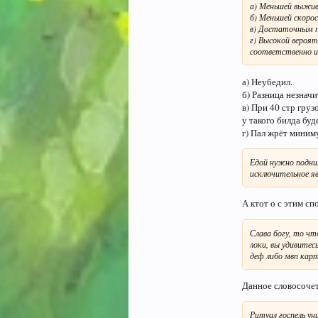
а) Меньшей выжив
б) Меньшей скорос
в) Достаточным п
г) Высокой вероят
соответственно и 
а) Неубедил.
б) Разница незнач
в) При 40 стр груз
у такого билда буд
г) Пал жрёт миниму
Едой нужно подним
исключительное яв
А ктот о с этим сп
Слава богу, то ч
локи, вы удивитес
деф либо мвп карт
Данное словосоче
Ритуал госпель ун