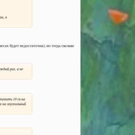
ии, а
есах будет недостаточна), но тогда сколько
ждый раз, а не
памить 10 св на
а на лоускильный