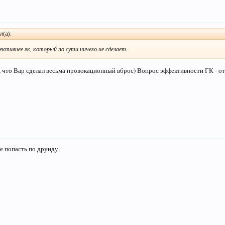
л(а):
ективнее гк, который по сути ничего не сделает.
ом, что Вар сделал весьма провокационный вброс) Вопрос эффективности ГК - о
де попасть по друиду.