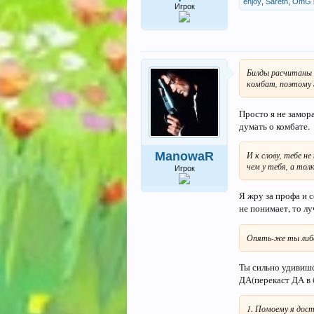
enjoy
,
Sareth
,
OmG
Игрок
Билды расчитаны н
комбат, поэтому 
Просто я не замора
думать о комбате.
И к слову, тебе н
ManowaR
чем у тебя, а тол
Игрок
Я жру за профа и 
не понимает, то лу
Опять-же ты либо
Ты сильно удивишся
ДА(перекаст ДА в б
1. Помоему я дост