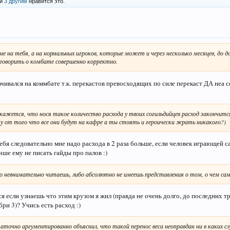
и
3 другим
нравится это.
е на тебя, а на нормальных игроков, которые может и через несколько месяцев, до д
говорить о комбате совершенно корректно.
чивался на коммбате т.к. перекастов превосходящих по силе перекаст ДА неа се
е кажется, что нося такое количество расхода у твоих согильдийцев расход закончитс
ку от того что все они будут на кафре а ты стоять и героически жрать никакого?)
себя следовательно мне надо расхода в 2 раза больше, если человек играющей 
чше ему не писать гайды про палов :)
 невнимательно читаешь, либо абсолютно не имеешь представления о том, о чем сам
 если узнаешь что этим крузом я жил (правда не очень долго, до последних тр
ри 3)? Учись есть расход :)
аточно аргументированно объяснил, что такой перенос веса неоправдан ни в каких слу