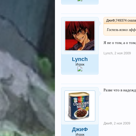
ДжиФ;749374 сказа
Госпель всяко эфф
Я не о том, а о т
Lynch
,
2 ноя 2009
Lynch
Игрок
Разве что в надеж
ДжиФ
,
2 ноя 2009
ДжиФ
Игрок