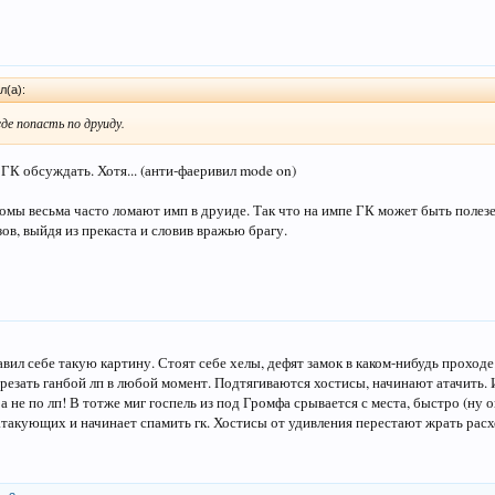
л(а):
де попасть по друиду.
 ГК обсуждать. Хотя... (анти-фаеривил mode on)
ломы весьма часто ломают имп в друиде. Так что на импе ГК может быть полез
ов, выйдя из прекаста и словив вражью брагу.
ил себе такую картину. Стоят себе хелы, дефят замок в каком-нибудь проходе.
 резать ганбой лп в любой момент. Подтягиваются хостисы, начинают атачить. 
а не по лп! В тотже миг госпель из под Громфа срывается с места, быстро (ну 
 атакующих и начинает спамить гк. Хостисы от удивления перестают жрать расх