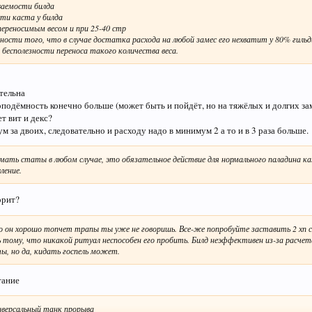
аемости билда
ти каста у билда
ереносимым весом и при 25-40 стр
ности того, что в случае достатка расхода на любой замес его нехватит у 80% гильд
бесполезности переноса такого количества веса.
ительна
оподёмность конечно больше (может быть и пойдёт, но на тяжёлых и долгих зам
ет вит и декс?
м за двоих, следовательно и расходу надо в минимум 2 а то и в 3 раза больше.
ать статы в любом случае, это обязательное действие для нормального паладина ка
ление.
орит?
то он хорошо топчет трапы ты уже не говоришь. Все-же попробуйте заставить 2 хп с
ь тому, что никакой ритуал неспособен его пробить. Билд неэффективен из-за расчет
ы, но да, кидать госпель может.
тание
иверсальный танк прорыва