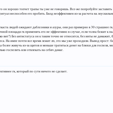
что он хорошо топчет трапы ты уже не говоришь. Все-же попробуйте заставить 2
ритуал неспособен его пробить. Билд неэффективен из-за расчета на лоускильн
екаста людей ожидают даблсоники и азуры, они раз примерно в 30 страшнее гк.
ичной площади гк применять его не эффективно в случае, если толпа бежит к пал
о вит?) Без антистатуса он к таким точно не относится, без инты не дамажит, б
еса. На импе почти все время лежит лп, это мы уже проходили. Вывод прост: бе
 более живучь из-за щитов и меньше тратиться денег на блюхи для госпеля, мо
ько госпелить или отвлекать на себяч дамаг.
ктивнее гк, который по сути ничего не сделает.