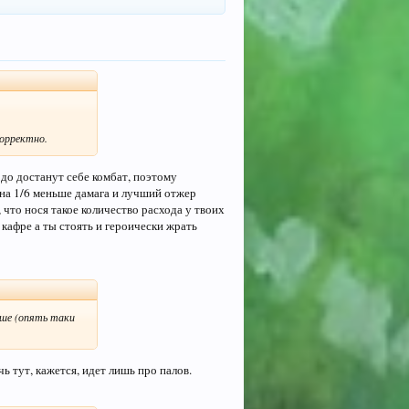
корректно.
 до достанут себе комбат, поэтому
 на 1/6 меньше дамага и лучший отжер
 что нося такое количество расхода у твоих
 кафре а ты стоять и героически жрать
чше (опять таки
чь тут, кажется, идет лишь про палов.