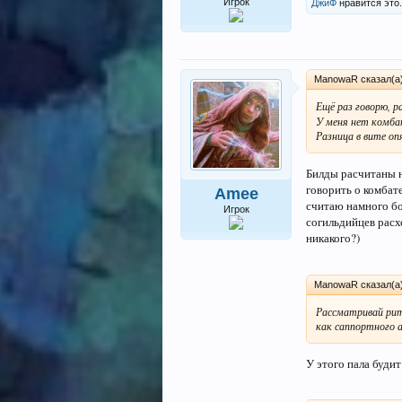
Игрок
ДжиФ
нравится это.
ManowaR сказал(а
Ещё раз говорю, р
У меня нет комбат
Разница в вите о
Билды расчитаны не
говорить о комбат
Amee
считаю намного бол
Игрок
согильдийцев расхо
никакого?)
ManowaR сказал(а
Рассматривай риту
как саппортного а
У этого пала будит