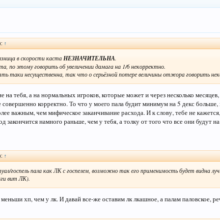
):
↑
азница в скорости каста
НЕЗНАЧИТЕЛЬНА
.
а, по этому говорить об увеличении дамага на 1/6 некорректно.
пять таки несущественна, так что о серьёзной потере величины отжора говорить не
 на тебя, а на нормальных игроков, которые может и через несколько месяцев,
е совершенно корректно. То что у моего пала будит минимум на 5 декс больше,
ее важным, чем мифическое заканчивание расхода. И к слову, тебе не кажется,
д закончится намного раньше, чем у тебя, а толку от того что все они будут на
):
↑
ал/госпель пала как ЛК с госпелем, возможно так его применимость будет видна лу
ги вит ЛК).
 меньши хп, чем у лк. И давай все-же оставим лк лкашное, а палам паловское, ре