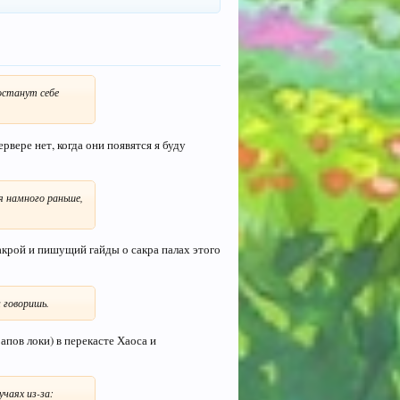
останут себе
рвере нет, когда они появятся я буду
я намного раньше,
сакрой и пишущий гайды о сакра палах этого
 говоришь.
апов локи) в перекасте Хаоса и
чаях из-за: