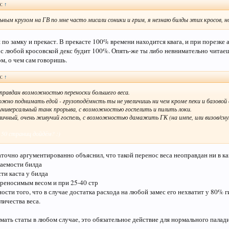
):
↑
льным крузом на ГВ по мне часто мисали соники и грим, я незнаю билды этих кросов, н
по замку и прекаст. В прекасте 100% времени находится квага, и при порезке 
 с любой кросовской декс будит 100%. Опять-же ты либо невнимательно читае
ом, о чем сам говоришь.
):
↑
оправдан возможностью переноски большего веса.
жно поднимать едой - грузоподёмнсть ты не увеличишь ни чем кроме пеки и базовой 
 универсальный танк прорыва, с возможностью госпелить и пилить локи.
тличный, очень живучий госпель, с возможностью дамажить ГК (на импе, или визов/сну
о 50 страниц дойдём? :)
аточно аргументированно объяснил, что такой перенос веса неоправдан ни в как
аемости билда
ти каста у билда
реносимым весом и при 25-40 стр
ости того, что в случае достатка расхода на любой замес его нехватит у 80% 
личества веса.
ать статы в любом случае, это обязательное действие для нормального палади