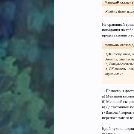
ManowaR сказал(а
Когда я бегал аги
Не сравнивай треш 
попадания по тебе
представления о т
ManowaR сказал(а
1)
Мид стр
билд, 
Заметь, статы мо
2) Ритуал госпель
3) ГК госпель - о
перекаста).
p.s. Интересно, д
1. Помоему я дост
а) Меньшей выжив
б) Меньшей скорос
в) Достаточным пе
г) Высокой вероятн
переноса такого ко
Едой нужно подним
явление.