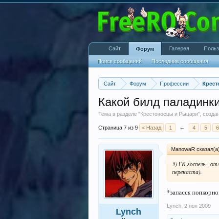
Сайт
Галерея
Польз
Форум
Поиск сообщений
Последние сообщения
Сайт
Форум
Профессии
Крест
Какой билд паладинк
Тема в разделе "
Крестоносцы и Рыцари
", созд
Страница 7 из 9
< Назад
1
←
4
5
6
ManowaR сказал(а
3) ГК госпель - о
перекаста).
*запасся попкорн
Lynch
,
2 ноя 2009
Lynch