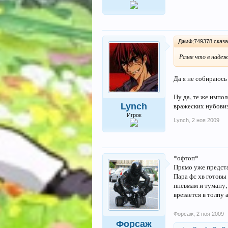
ДжиФ;749378 сказа
Разве что в надеж
Да я не собираюсь
Ну да, те же импо
вражеских нубовиз
Lynch
Игрок
Lynch
,
2 ноя 2009
*офтоп*
Прямо уже представ
Пара фс хв готовы
пневмам и туману, 
врезается в толпу
Форсаж
,
2 ноя 2009
Форсаж