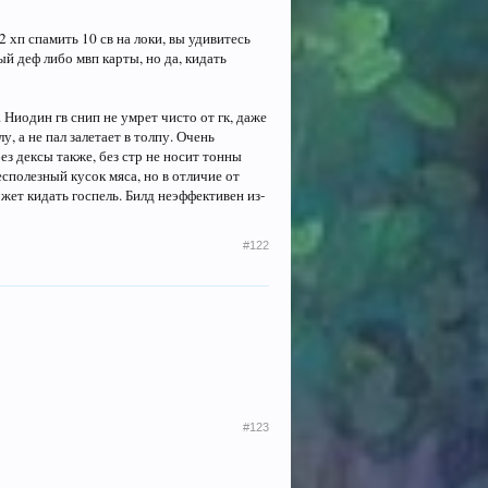
 хп спамить 10 св на локи, вы удивитесь
ый деф либо мвп карты, но да, кидать
 Ниодин гв снип не умрет чисто от гк, даже
у, а не пал залетает в толпу. Очень
ез дексы также, без стр не носит тонны
сполезный кусок мяса, но в отличие от
жет кидать госпель. Билд неэффективен из-
#122
#123