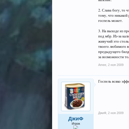
2. Слава богу, то 
тому, что никакой 
госпель может.
3. На выходе из пр
под мбр. Из-за кал
живучий это стольк
твоего любимого в
предыдущего билда
за возможности тол
Amee
,
2 ноя 2009
Госпель всяко эффе
ДжиФ
,
2 ноя 2009
ДжиФ
Игрок