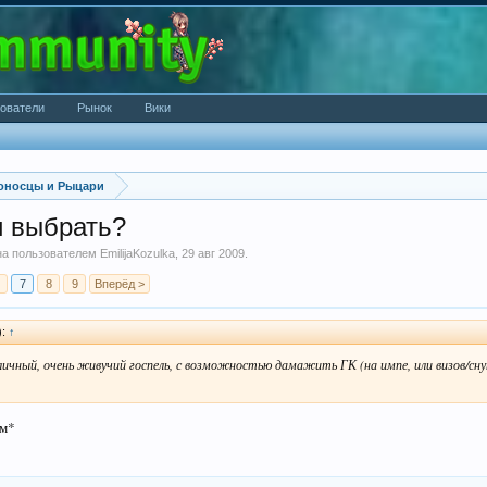
ователи
Рынок
Вики
оносцы и Рыцари
и выбрать?
ана пользователем
EmilijaKozulka
,
29 авг 2009
.
7
8
9
Вперёд >
):
↑
тличный, очень живучий госпель, с возможностью дамажить ГК (на импе, или визов/сну
ом*