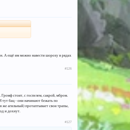
ен. А ещё им можно навести шороху в рядах
#126
 Громф стоит, с госпелем, сакрой, мбром.
И тут бац - они начинают бежать по
он же агильный) протаптывает свои трапы,
од и дохнут.
#127