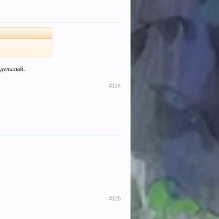
тдельный.
#124
#125