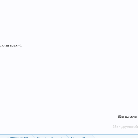
рю за всех=).
(Вы должны 
16+ • дружелюбное соо