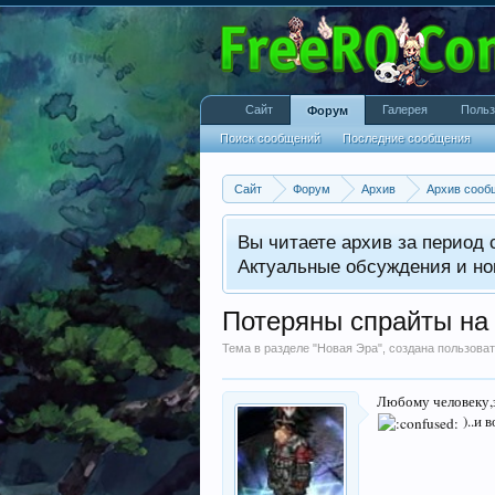
Сайт
Галерея
Польз
Форум
Поиск сообщений
Последние сообщения
Сайт
Форум
Архив
Архив сооб
Вы читаете архив за период с
Актуальные обсуждения и но
Потеряны спрайты на
Тема в разделе "
Новая Эра
", создана пользов
Любому человеку,з
)..и 