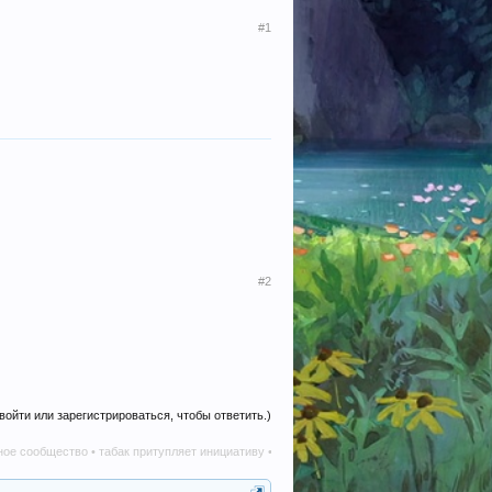
#1
#2
войти или зарегистрироваться, чтобы ответить.)
бщество • табак притупляет инициативу • алкоголь наносит вред в любом количестве •