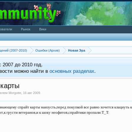
ователи
Рынок
Вики
щений (2007-2010)
Ошибки (Архив)
Новая Эра
 2007 до 2010 год.
вости можно найти в
основных разделах
.
 карты
ателем
Morgotte
,
16 авг 2009
.
нающему спрайт карты наизусть,перед покупкой все равно хочется клацнуть к
вот,к грусти ветеранов,и к шоку неофитов,спрайтики пропали:T_T: