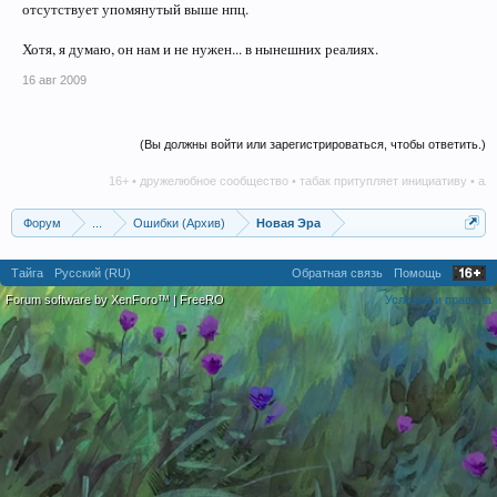
отсутствует упомянутый выше нпц.
Хотя, я думаю, он нам и не нужен... в нынешних реалиях.
16 авг 2009
(Вы должны войти или зарегистрироваться, чтобы ответить.)
16+ • дружелюбное сообщество • табак притупляет инициативу • алко
Форум
...
Ошибки (Архив)
Новая Эра
Тайга
Русский (RU)
Обратная связь
Помощь
Forum software by XenForo™
|
FreeRO
Условия и правила