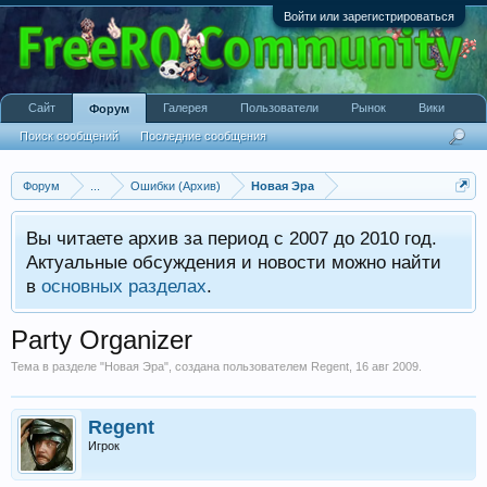
Войти или зарегистрироваться
Сайт
Галерея
Пользователи
Рынок
Вики
Форум
Поиск сообщений
Последние сообщения
Форум
...
Ошибки (Архив)
Новая Эра
Вы читаете архив за период с 2007 до 2010 год.
Актуальные обсуждения и новости можно найти
в
основных разделах
.
Party Organizer
Тема в разделе "
Новая Эра
", создана пользователем
Regent
,
16 авг 2009
.
Regent
Игрок