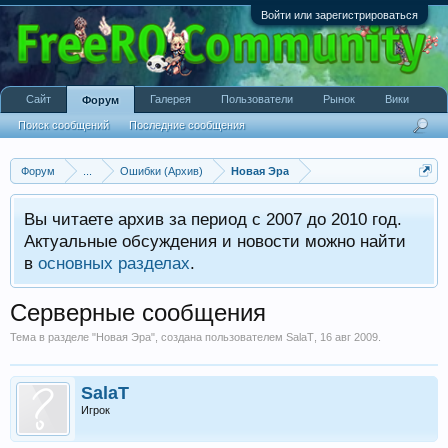
Войти или зарегистрироваться
Сайт
Галерея
Пользователи
Рынок
Вики
Форум
Поиск сообщений
Последние сообщения
Форум
...
Ошибки (Архив)
Новая Эра
Вы читаете архив за период с 2007 до 2010 год.
Актуальные обсуждения и новости можно найти
в
основных разделах
.
Серверные сообщения
Тема в разделе "
Новая Эра
", создана пользователем
SalaT
,
16 авг 2009
.
SalaT
Игрок