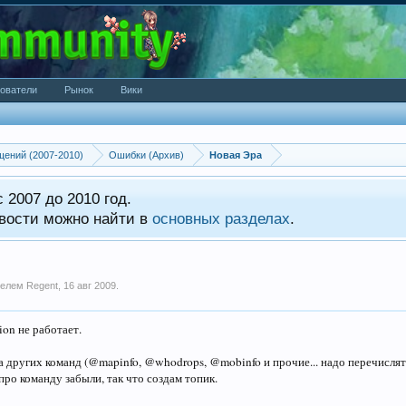
ователи
Рынок
Вики
щений (2007-2010)
Ошибки (Архив)
Новая Эра
 2007 до 2010 год.
вости можно найти в
основных разделах
.
ателем
Regent
,
16 авг 2009
.
ion не работает.
а других команд (@mapinfo, @whodrops, @mobinfo и прочие... надо перечислять
про команду забыли, так что создам топик.