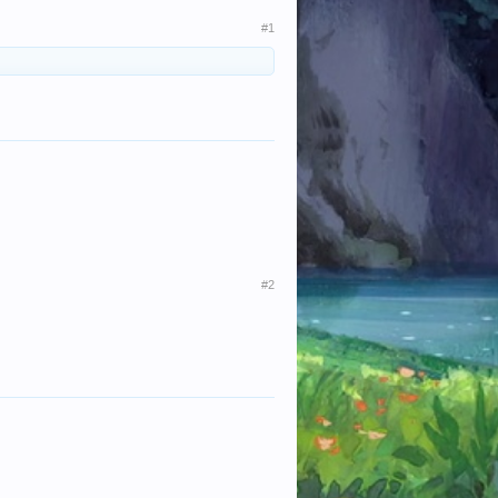
#1
#2