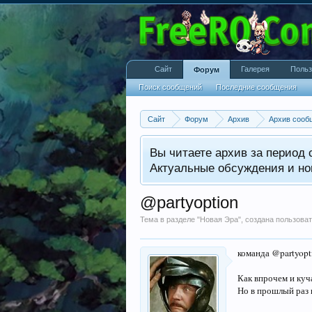
Сайт
Галерея
Польз
Форум
Поиск сообщений
Последние сообщения
Сайт
Форум
Архив
Архив сооб
Вы читаете архив за период с
Актуальные обсуждения и но
@partyoption
Тема в разделе "
Новая Эра
", создана пользов
команда @partyopt
Как впрочем и куч
Но в прошлый раз 