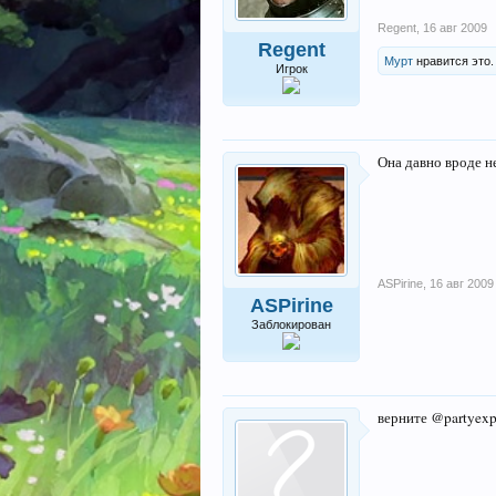
Regent
,
16 авг 2009
Regent
Мурт
нравится это.
Игрок
Она давно вроде н
ASPirine
,
16 авг 2009
ASPirine
Заблокирован
верните @partyexp