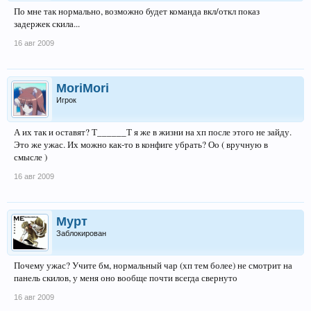
По мне так нормально, возможно будет команда вкл/откл показ
задержек скила...
16 авг 2009
MoriMori
Игрок
А их так и оставят? Т______Т я же в жизни на хп после этого не зайду.
Это же ужас. Их можно как-то в конфиге убрать? Оо ( вручную в
смысле )
16 авг 2009
Мурт
Заблокирован
Почему ужас? Учите бм, нормальный чар (хп тем более) не смотрит на
панель скилов, у меня оно вообще почти всегда свернуто
16 авг 2009