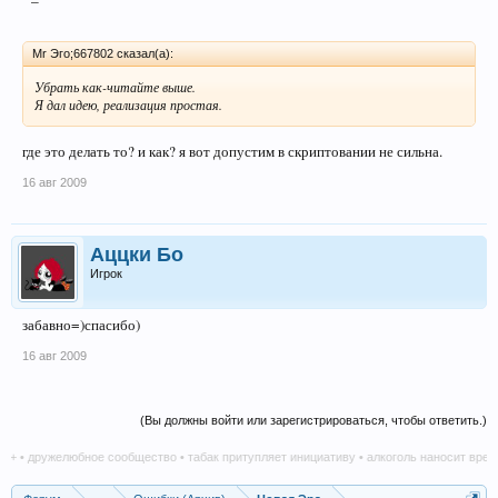
Mr Эго;667802 сказал(а):
Убрать как-читайте выше.
Я дал идею, реализация простая.
где это делать то? и как? я вот допустим в скриптовании не сильна.
16 авг 2009
Аццки Бо
Игрок
забавно=)спасибо)
16 авг 2009
(Вы должны войти или зарегистрироваться, чтобы ответить.)
• дружелюбное сообщество • табак притупляет инициативу • алкоголь наносит вред в л