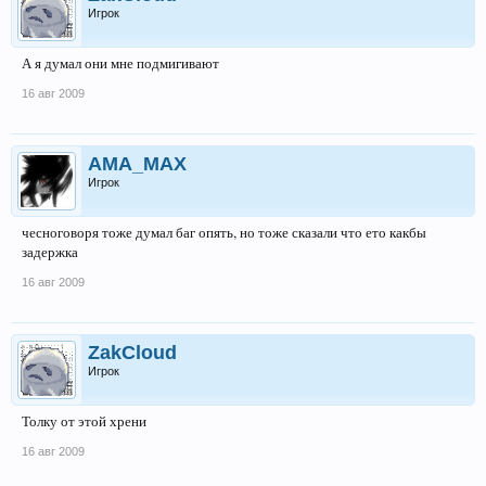
Игрок
А я думал они мне подмигивают
16 авг 2009
AMA_MAX
Игрок
чесноговоря тоже думал баг опять, но тоже сказали что ето какбы
задержка
16 авг 2009
ZakCloud
Игрок
Толку от этой хрени
16 авг 2009