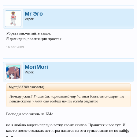
Mr Эго
Игрок
Убрать как-читайте выше.
Я дал идею, реализация простая.
16 авг 2009
MoriMori
Игрок
Мурт;667709 сказал(а):
Почему ужас? Учите бм, нормальный чар (хп тем более) не смотрит на
панель скилов, у меня оно вообще почти всегда свернуто
Господи всю жизнь на БМе
но я люблю видеть первую ветку своих скилов. Нравится и все тут. И
как-то после стольких лет игры пляится на эти тупые лапки не по кайфу
=_=