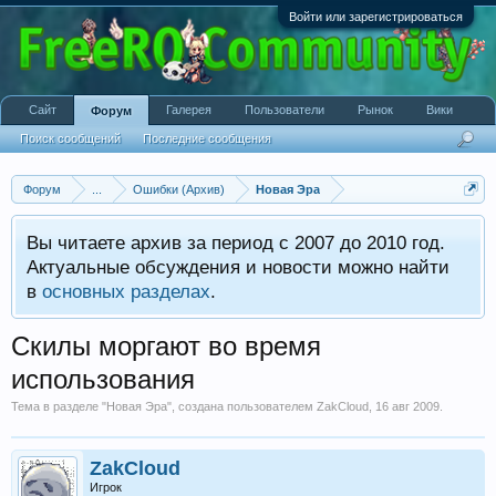
Войти или зарегистрироваться
Сайт
Галерея
Пользователи
Рынок
Вики
Форум
Поиск сообщений
Последние сообщения
Форум
...
Ошибки (Архив)
Новая Эра
Вы читаете архив за период с 2007 до 2010 год.
Актуальные обсуждения и новости можно найти
в
основных разделах
.
Скилы моргают во время
использования
Тема в разделе "
Новая Эра
", создана пользователем
ZakCloud
,
16 авг 2009
.
ZakCloud
Игрок