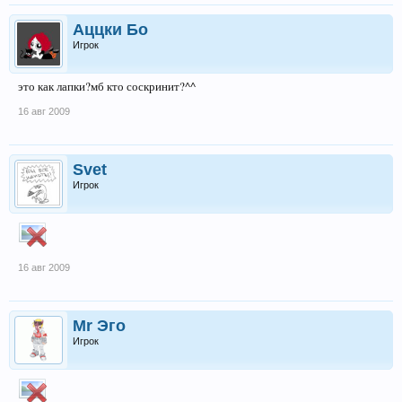
Аццки Бо
Игрок
это как лапки?мб кто соскринит?^^
16 авг 2009
Svet
Игрок
16 авг 2009
Mr Эго
Игрок