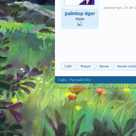
palmtop tiger
,
16 авг 
palmtop tiger
Игрок
Сайт
Форум
Архив
Архив сооб
Тайга
Русский (RU)
Forum software by XenForo™
© XenForo Ltd.
|
Fre