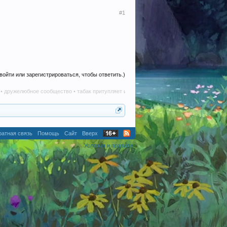
#1
войти или зарегистрироваться, чтобы ответить.)
юбное сообщество • табак притупляет инициативу • алкоголь наносит вред в любом кол
атная связь
Помощь
Сайт
Вверх
Условия и правила