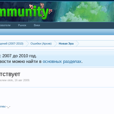
ователи
Рынок
Вики
щений (2007-2010)
Ошибки (Архив)
Новая Эра
 2007 до 2010 год.
вости можно найти в
основных разделах
.
тствует
ателем
ololo
,
16 авг 2009
.
темы
-_-