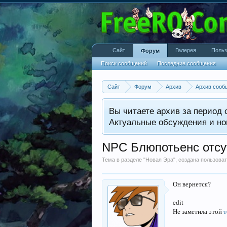
Сайт
Галерея
Польз
Форум
Поиск сообщений
Последние сообщения
Сайт
Форум
Архив
Архив сооб
Вы читаете архив за период с
Актуальные обсуждения и но
NPC Блюпотьенс отсу
Тема в разделе "
Новая Эра
", создана пользов
Он вернется?
edit
Не заметила этой