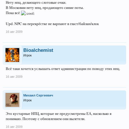
Нету нпц, делающего слотовые очки.
В Московии нету нпц, продающего синие поты.
Пока всё
Upd. NPC на перекрёстке не варпают в гласт/байлан/клок
16 авг 2009
Bioalchemist
Игрок
Всё таки хочется услышать ответ администрации по поводу этих нпц.
16 авг 2009
Михаил Сергеевич
Игрок
Это кустарные НПЦ, которые не предусмотрены ЕА, насколько я
понимаю. Поэтому с обновлением они вылетели.
16 авг 2009