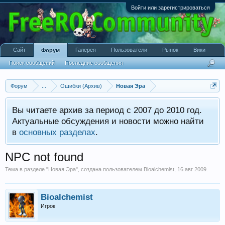
Войти или зарегистрироваться
Сайт
Галерея
Пользователи
Рынок
Вики
Форум
Поиск сообщений
Последние сообщения
Форум
...
Ошибки (Архив)
Новая Эра
Вы читаете архив за период с 2007 до 2010 год.
Актуальные обсуждения и новости можно найти
в
основных разделах
.
NPC not found
Тема в разделе "
Новая Эра
", создана пользователем
Bioalchemist
,
16 авг 2009
.
Bioalchemist
Игрок