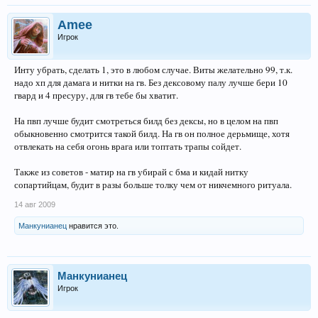
Amee
Игрок
Инту убрать, сделать 1, это в любом случае. Виты желательно 99, т.к.
надо хп для дамага и нитки на гв. Без дексовому палу лучше бери 10
гвард и 4 пресуру, для гв тебе бы хватит.
На пвп лучше будит смотреться билд без дексы, но в целом на пвп
обыкновенно смотрится такой билд. На гв он полное дерьмище, хотя
отвлекать на себя огонь врага или топтать трапы сойдет.
Также из советов - матир на гв убирай с бма и кидай нитку
сопартийцам, будит в разы больше толку чем от никчемного ритуала.
14 авг 2009
Манкунианец
нравится это.
Манкунианец
Игрок