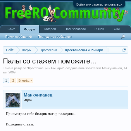
Войти или зарегистрироваться
Сайт
Галерея
Пользователи
Рынок
Вики
Форум
Поиск сообщений
Последние сообщения
Сайт
Форум
Профессии
Крестоносцы и Рыцари
Палы со стажем поможите...
Тема в разделе "
Крестоносцы и Рыцари
", создана пользователем
Манкунианец
,
14
авг 2009
.
1
2
Вперёд >
Манкунианец
Игрок
Присмотрел себе билдик матир паладина...
Исходные статы: