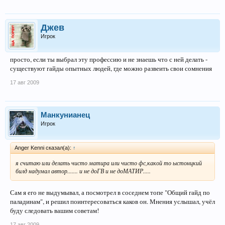
Джев
Игрок
просто, если ты выбрал эту профессию и не знаешь что с ней делать -
существуют гайды опытных людей, где можно развеить свои сомнения
17 авг 2009
Манкунианец
Игрок
Anger Kenni сказал(а):
↑
я считаю или делать чисто матира или чисто фс,какой то ыстонцкий
билд надумал автор....... и не доГВ и не доМАТИР.....
Сам я его не выдумывал, а посмотрел в соседнем топе "Общий гайд по
паладинам", и решил поинтересоваться каков он. Мнения услышал, учёл
буду следовать вашим советам!
17 авг 2009