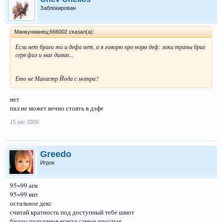
Заблокирован
Манкунианец;666002 сказал(а):
Если нет браги то и дефа нет, а я говорю про норм деф: локи трапы браг
серв физ и маг дамаг...
Ето не Магистр Йода с мотра?
нет
пал не может вечно стоять в дэфе
15 авг 2009
Greedo
Игрок
95~99 аги
95~99 вит
остальное декс
считай кратность под доступный тебе шмот
билды паладинов всегда самые простые.