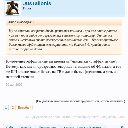
JusTalionis
Игрок
Amee сказал(а):
↑
Ну по статам все равно билды разнятся немного - при наличии хорошего
кол-ва ягод и сидов декс урезаеться в пользу стр например. Опять-же
скиллы, несколько вполне дееспособных вариантов есть. Ну если брать все
более-менее эффективные гв варианты, то билдов 5-6, правда очень
похожих друг на друга.
Более-менее эффективные ты замени на "максимально эффективные".
Потому, как, как я подозреваю, говоришь ты именно об ФС палов, а тот
же ШЧ вполне может бегать на ГВ и даже быть эффективным хоть и в
меньшей степени.
20 авг 2009
(Вы должны войти или зарегистрироваться, чтобы ответить.)
1
2
Вперёд >
16+ • дружелюбное сообщество • табак притупляет инициативу • алкоголь н
Сайт
Форум
Профессии
Крестоносцы и Рыцари