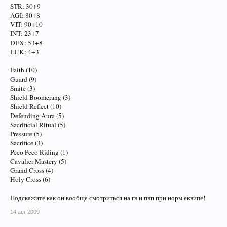
STR: 30+9
AGI: 80+8
VIT: 90+10
INT: 23+7
DEX: 53+8
LUK: 4+3
Faith (10)
Guard (9)
Smite (3)
Shield Boomerang (3)
Shield Reflect (10)
Defending Aura (5)
Sacrificial Ritual (5)
Pressure (5)
Sacrifice (3)
Peco Peco Riding (1)
Cavalier Mastery (5)
Grand Cross (4)
Holy Cross (6)
Подскажите как он вообще смотриться на гв и пвп при норм еквипе!
14 авг 2009