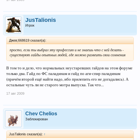
JusTalionis
Игрок
Джев;668619 сказал(а):
просто, если ты выбрал эту профессию и не знаешь что с ней делать -
существуют гайды опытных людей, где можно развеить свои сомнения
В том то и дело, что нормальных неустаревших гайдов на этом форуме
только два. Гайд по ФС паладинам и гайд по аги-спир паладинам
(причём второй ещё найти надо, ибо прилепить его не догадались). А
остальные чуть ли не старого мотра выпуска. Так что...
17 авг 2009
Chev Chelios
Заблокирован
JusTalionis сказал(а):
↑