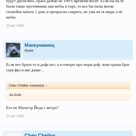
будут диспелить, брага далеко не 100% времени весит. Если бы на гв
были такие противники, как мобы в торе, то все бы палы могли
спокойно качать 1 декс и прекрасно сакрить, но увы на гв люди, а не
мобы.
15 авг 2009
Манкунианец
Игрок
Если нет браги то и дефа нет, а я говорю про норм деф: локи трапы браг
серв физ и маг дамаг...
Chev Chelios сказал(а):
↑
йа йода
Ето не Магистр Йода с мотра?
15 авг 2009
Chev Chelios