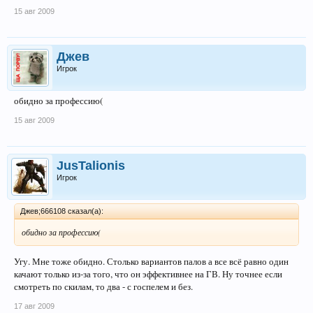
15 авг 2009
Джев
Игрок
обидно за профессию(
15 авг 2009
JusTalionis
Игрок
Джев;666108 сказал(а):
обидно за профессию(
Угу. Мне тоже обидно. Столько вариантов палов а все всё равно один
качают только из-за того, что он эффективнее на ГВ. Ну точнее если
смотреть по скилам, то два - с госпелем и без.
17 авг 2009