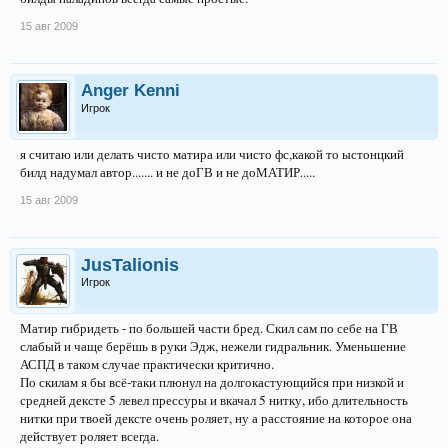
15 авг 2009
Anger Kenni
Игрок
я считаю или делать чисто матира или чисто фс,какой то ыстонцкий
билд надумал автор....... и не доГВ и не доМАТИР.....
15 авг 2009
JusTalionis
Игрок
Матир гибридеть - по большей части бред. Скил сам по себе на ГВ
слабый и чаще берёшь в руки Эдж, нежели гидральник. Уменьшение
АСПД в таком случае практически критично.
По скилам я бы всё-таки плюнул на долгокастующийся при низкой и
средней дексте 5 левел прессуры и вкачал 5 нитку, ибо длительность
нитки при твоей дексте очень роляет, ну а расстояние на которое она
действует роляет всегда.