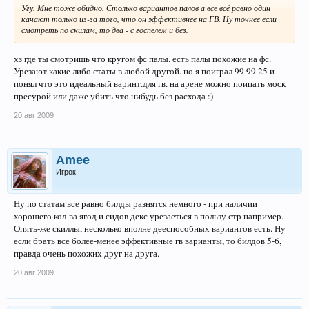
Угу. Мне тоже обидно. Столько вариантов палов а все всё равно один
качают только из-за того, что он эффективнее на ГВ. Ну точнее если
смотреть по скилам, то два - с госпелем и без.
хз где ты смотришь что кругом фс палы. есть палы похожие на фс.
Урезают какие либо статы в любой другой. но я поиграл 99 99 25 и
понял что это идеальный варинт.для гв. на арене можно поипать моск
пресурой или даже убить что нибудь без расхода :)
20 авг 2009
Amee
Игрок
Ну по статам все равно билды разнятся немного - при наличии
хорошего кол-ва ягод и сидов декс урезаеться в пользу стр например.
Опять-же скиллы, несколько вполне дееспособных вариантов есть. Ну
если брать все более-менее эффективные гв варианты, то билдов 5-6,
правда очень похожих друг на друга.
20 авг 2009