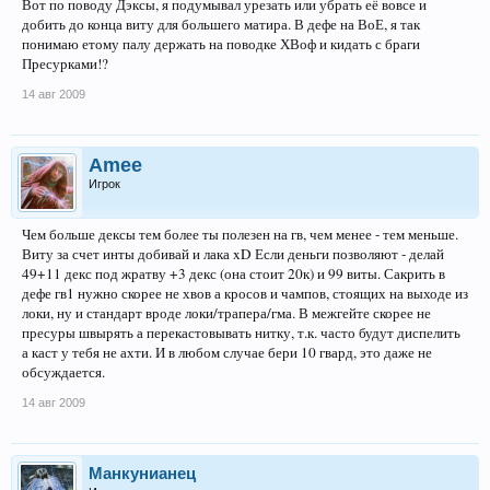
Вот по поводу Дэксы, я подумывал урезать или убрать её вовсе и
добить до конца виту для большего матира. В дефе на ВоЕ, я так
понимаю етому палу держать на поводке ХВоф и кидать с браги
Пресурками!?
14 авг 2009
Amee
Игрок
Чем больше дексы тем более ты полезен на гв, чем менее - тем меньше.
Виту за счет инты добивай и лака xD Если деньги позволяют - делай
49+11 декс под жратву +3 декс (она стоит 20к) и 99 виты. Сакрить в
дефе гв1 нужно скорее не хвов а кросов и чампов, стоящих на выходе из
локи, ну и стандарт вроде локи/трапера/гма. В межгейте скорее не
пресуры швырять а перекастовывать нитку, т.к. часто будут диспелить
а каст у тебя не ахти. И в любом случае бери 10 гвард, это даже не
обсуждается.
14 авг 2009
Манкунианец