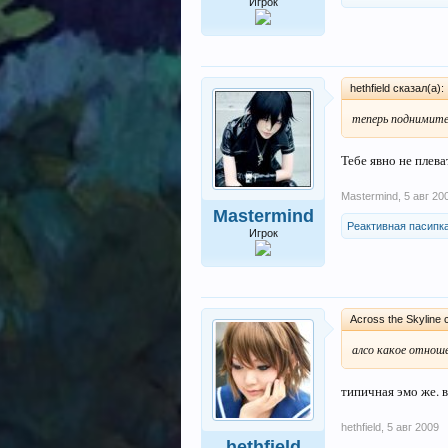
Игрок
hethfield сказал(а):
теперь поднимите 
Тебе явно не плев
Mastermind
,
5 авг 20
Mastermind
Реактивная пасипк
Игрок
Across the Skyline 
алсо какое отноше
типичная эмо же. 
hethfield
,
5 авг 2009
hethfield