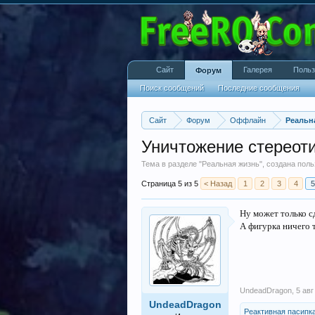
Сайт
Галерея
Польз
Форум
Поиск сообщений
Последние сообщения
Сайт
Форум
Оффлайн
Реальн
Уничтожение стереот
Тема в разделе "
Реальная жизнь
", создана пол
Страница 5 из 5
< Назад
1
2
3
4
5
Ну может только с
А фигурка ничего 
UndeadDragon
,
5 авг
UndeadDragon
Реактивная пасипк