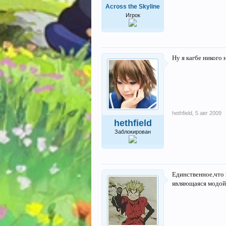
Across the Skyline
Игрок
Ну я кагбе никого 
hethfield
,
5 авг 2009
hethfield
Заблокирован
Единственное,что 
являющаяся модой