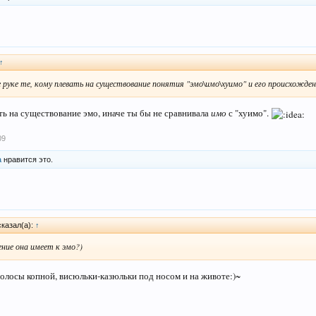
↑
руке те, кому плевать на существование понятия "эмо\имо\хуимо" и его происхожден
ать на существование эмо, иначе ты бы не сравнивала
имо
с "хуимо".
09
а
нравится это.
сказал(а):
↑
ние она имеет к эмо?)
волосы копной, висюльки-казюльки под носом и на животе:)~