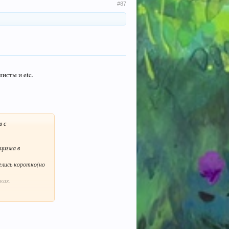
#87
шисты и etc.
в с
ацизма в
глись коротко(но
ках.
одтяжки X или
рты,пили пиво и