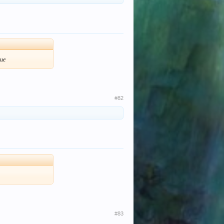
ие
#82
#83