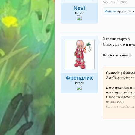
Nevi
,
1 сен 2009
Nevi
Минели
нравится эт
Игрок
2 топик стартер
Я могу долго и нуд
Как бэ например:
Скинхеды(skinhead
Френдлих
Ямайки(rudeboys) 
Игрок
В то время были н
традиционной ски
Слово "skinhead" 
не налысо!).
Сами скинхеды назы
Отсюда пошёл и ст
Y,поло(тенниски) 
танцевали до утра