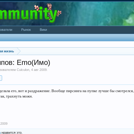
ователи
Рынок
Вики
ая жизнь
ипов: Emo(Имо)
ьзователем
Culculon
,
4 авг 2009
.
делала его, вот и раздражение. Вообще пирсинга на пупке лучше бы смотрелся,
так, трахнуть можн.
 2009
а
нравится это.