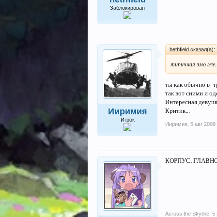
Заблокирован
hethfield сказал(а):
типичная эмо же. 
ты как обычно в -
так вот сними и од
Интересная девушк
Критик...
Ииримия
Игрок
Ииримия
,
5 авг 2009
КОРПУС, ГЛАВН
Across the Skyline
,
5