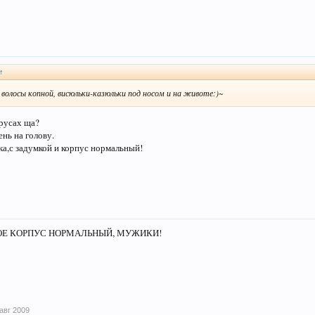
↑
волосы копной, висюльки-казюльки под носом и на животе:)~
трусах ща?
ень на голову.
а,с задумкой и корпус нормальный!
ОЕ КОРПУС НОРМАЛЬНЫЙ, МУЖИКИ!
 авг 2009