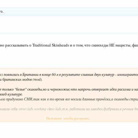
о.
но рассказывать о Traditional Skinheads и о том, что скинхеды НЕ нацисты, фа
s) появились в Британии в конце 60-х в результате слияния двух культур - иммигранто
и британских модов (mod).
е только "белые" скинхеды,но и чернокожие,что напрочь отвергает идеи расизма и н
нхед-культуре.
было придумано СМИ,так как в то время все носили длинные причёски,а скинхеды стри
вали себя street kids,working class kids,т.к. работали на заводах,фабриках,в речных до
Нажмите, чтобы раскрыть...
иль одежды скинхедов - джинсы Levi's,высокие ботинки Doc Martens,узкие(2-3см) п
и рубашки фирм Ben Sherman,Fred Perry,Lonsdale.В выходные скинхеды ходили на конце
 под их любимую музыку - ска и регги.