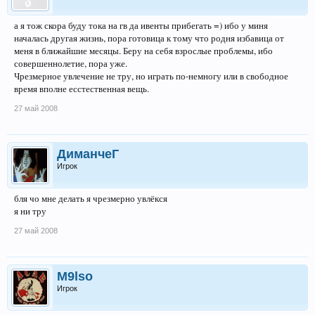
а я тож скора буду тока на гв да ивенты прибегать =) ибо у миня
началась другая жизнь, пора готовица к тому что родня избавица от
меня в ближайшие месяцы. Беру на себя взрослые проблемы, ибо
совершеннолетие, пора уже.
Чрезмерное увлечение не тру, но играть по-немногу или в свободное
время вполне есстественная вещь.
27 май 2008
ДиманчеГ
Игрок
бля чо мне делать я чрезмерно увлёкся
я ни тру
27 май 2008
M9lso
Игрок