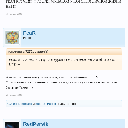
РЕАЛ КРУЧЕ!!!!!!! РО ДЛЯ МУДАКОВ У КОТОРЫХ ЛИЧНОЙ ЖИЗНИ
НЕТ!!!!
28 май 2008
FeaR
Игрок
головогрыз;72751 сказал(а):
РЕАЛ КРУЧЕ!!!!!!! РО ДЛЯ МУДАКОВ У КОТОРЫХ ЛИЧНОЙ ЖИЗНИ
НЕТ!!!!
А чего ты тогда так убиваешься, что тебя забанили по IP?
У тебя появился отличный шанс наладить личную жизнь и перестать
быть му*аком =)
28 май 2008
Сибиряк
,
Mikkele
и
Мистер Бёрнс
нравится это.
RedPersik