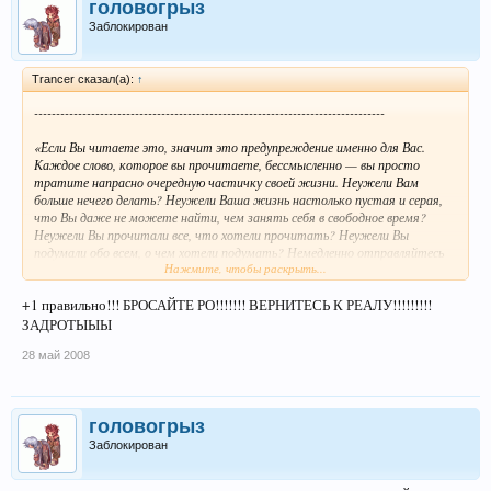
головогрыз
Заблокирован
Trancer сказал(а):
↑
--------------------------------------------------------------------------------
«Если Вы читаете это, значит это предупреждение именно для Вас.
Каждое слово, которое вы прочитаете, бессмысленно — вы просто
тратите напрасно очередную частичку своей жизни. Неужели Вам
больше нечего делать? Неужели Ваша жизнь настолько пустая и серая,
что Вы даже не можете найти, чем занять себя в свободное время?
Неужели Вы прочитали все, что хотели прочитать? Неужели Вы
подумали обо всем, о чем хотели подумать? Немедленно отправляйтесь
Нажмите, чтобы раскрыть...
на улицу. Найдите себе особу противоположного пола. Прекратите
совершать дурацкие покупки и завязывайте с мастурбацией. Увольтесь с
+1 правильно!!! БРОСАЙТЕ РО!!!!!!! ВЕРНИТЕСЬ К РЕАЛУ!!!!!!!!!
работы. Начните драку. Докажите, что Вы живы. Если Вы не начнете
действовать, то так и проживете свою никчемную жизнь. Я Вас
ЗАДРОТЫЫЫ
предупредил…» (с.) Tyler Durden
... от себя хочу добавить лишь то, что Вам следует очень серьёзно
28 май 2008
задуматься над вышесказанным.
... на данный сервер да и вообще на игру я уже забил, что и Вам советую
сделать.
головогрыз
Заблокирован