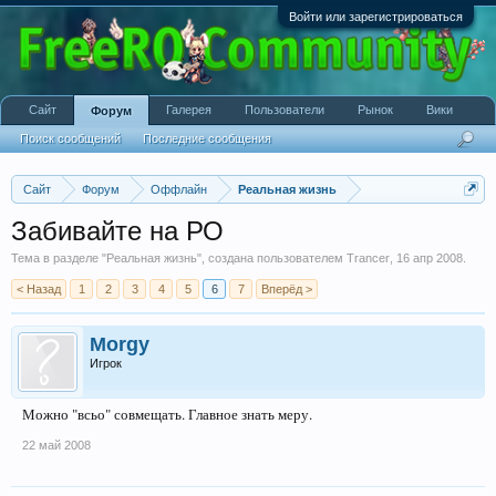
Войти или зарегистрироваться
Сайт
Галерея
Пользователи
Рынок
Вики
Форум
Поиск сообщений
Последние сообщения
Сайт
Форум
Оффлайн
Реальная жизнь
Забивайте на РО
Тема в разделе "
Реальная жизнь
", создана пользователем
Trancer
,
16 апр 2008
.
< Назад
1
2
3
4
5
6
7
Вперёд >
Morgy
Игрок
Можно "всьо" совмещать. Главное знать меру.
22 май 2008