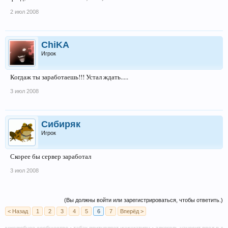
2 июл 2008
ChiKA
Игрок
Когдаж ты заработаешь!!! Устал ждать.....
3 июл 2008
Сибиряк
Игрок
Скорее бы сервер заработал
3 июл 2008
(Вы должны войти или зарегистрироваться, чтобы ответить.)
< Назад
1
2
3
4
5
6
7
Вперёд >
желюбное сообщество • табак притупляет инициативу • алкоголь наносит вред в любом 