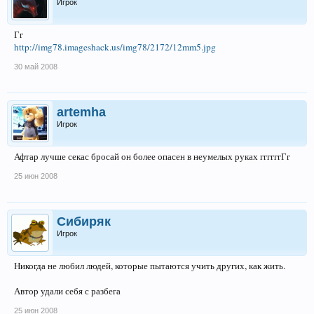
Игрок
Гг
http://img78.imageshack.us/img78/2172/12mm5.jpg
30 май 2008
artemha
Игрок
Афтар лучше секас бросай он более опасен в неумелых руках ггггггГг
25 июн 2008
Сибиряк
Игрок
Никогда не любил людей, которые пытаются учить других, как жить.
Автор удали себя с разбега
25 июн 2008