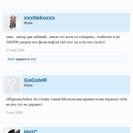
xxxNekoxxx
Игрок
хмм... автор дак забивай.. зачем это всем то говорить.. темболее я на
100500 уверен что фсем поф на тя)) что ты есть что тя нет)
27 июн 2008
Antic
нравится это.
GaGsteR
Игрок
))Пареньубейся Ап стенку таким Мозеом нам нравится мы играем)) тебя
не кто тут не держит)
2 июл 2008
НатС