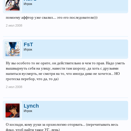
Игрок
помоему аффтор уже свалил.... это его последователи)))
2 июл 2008
FsT
Игрок
Ну вы особото то не орите, он действительно в чем то прав. Надо уметь
вышвырнуть себя на улицу, навести там шороху, да хоть с друзьями
напиться вусмерть, не смотря на то, что иногда дико не хочется... НО
гротеска перебор, что да, то да)
2 июл 2008
Lynch
Игрок
О хоспади, кому руки за орхиологию оторвать... (перечитывать весь
флад, чтоб найти такое УГ, лень)