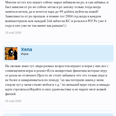
Многие из тех кто играет сейчас нираз забивали на ро, я сам забивал, и
был зависим от ро но сейчас нетак в ро захожу только тогда когда
заняться нечем, да и хочется чара до 99 добить иуйти на покой!
Зависимость от ро пропала. я помню тот 2004 год когда в каждом
компьютерном зале каждый 2ой забил на КС и резался в РО! Ро уже 4
года и оно уже не так манит как раньше!;)
28 май 2008
Xena
Игрок
На сколько знаю тут люди разных возростов играют и норм у них все с
совмещением игры и реала=)Есть конкретные фанатики которые игру
от реала не отличают.Просто не стоит забывать что это только игра и
не более и замарачиваться по поводу "ах мы потеряли замок,у меня
сперли лут,у меня стилят мобов и т.д." по меньшей мере глупо и нинадо
идти стреляться.Играйте в свое удовольствие и не парьте мозг всякой
фигней
28 май 2008