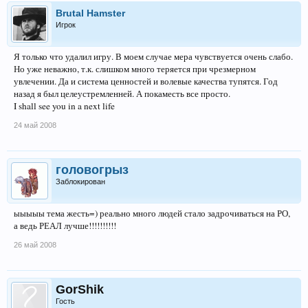
Brutal Hamster
Игрок
Я только что удалил игру. В моем случае мера чувствуется очень слабо.
Но уже неважно, т.к. слишком много теряется при чрезмерном
увлечении. Да и система ценностей и волевые качества тупятся. Год
назад я был целеустремленней. А покаместь все просто.
I shall see you in a next life
24 май 2008
головогрыз
Заблокирован
ыыыыы тема жесть=) реально много людей стало задрочиваться на РО,
а ведь РЕАЛ лучше!!!!!!!!!!
26 май 2008
GorShik
Гость